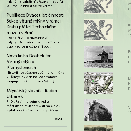
mlýnů na zahájení výstavy mapující
M
20-letou činnost Sekce větrné…
8
Publikace Dvacet let činnosti
Sekce větrné mlýny v rámci
K
Kruhu přátel Technického
M
muzea v Brně
1
Do složky - Poznáváme větrné
mlýny - Ke stažení jsem uložil celou
publikaci. Je možno si ji po…
B
Nová kniha Doubek Jan
H
Větrný mlýn v
H
Přemyslovicích
Historii i současnost větrného mlýna
v Přemyslovicích na 120 stranách
B
mapuje nová publikace Větrný…
H
D
Mlynářský slovník - Radim
Urbánek
PhDr. Radim Urbánek, ředitel
Městského muzea v Ústí na Orlicí,
V
vydal unikátní soubor mlynářských…
1
Více...