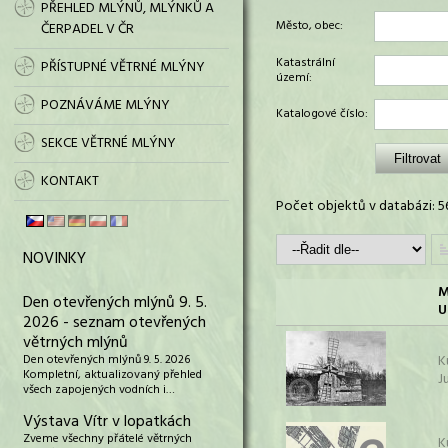
PŘEHLED MLÝNŮ, MLÝNKŮ A
Město, obec:
ČERPADEL V ČR
Katastrální
PŘÍSTUPNÉ VĚTRNÉ MLÝNY
území:
POZNÁVÁME MLÝNY
Katalogové číslo:
SEKCE VĚTRNÉ MLÝNY
KONTAKT
Počet objektů v databázi: 5
NOVINKY
M
Den otevřených mlýnů 9. 5.
U
2026 - seznam otevřených
větrných mlýnů
Den otevřených mlýnů 9. 5. 2026
K
Kompletní, aktualizovaný přehled
J
všech zapojených vodních i…
Výstava Vítr v lopatkách
Zveme všechny přátelé větrných
K