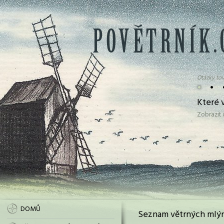
Otázky tov
•
•
Které 
Zobrazit
DOMŮ
Seznam větrných mlýn