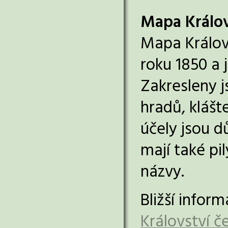
Mapa Králov
Mapa Královs
roku 1850 a
Zakresleny j
hradů, klášt
účely jsou d
mají také pi
názvy.
Bližší infor
Království 