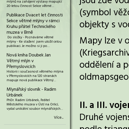
jsou zde vod
mlýnů na zahájení výstavy mapující
20-letou činnost Sekce větrné…
(symbol věž
Publikace Dvacet let činnosti
Sekce větrné mlýny v rámci
objekty s v
Kruhu přátel Technického
muzea v Brně
Mapy lze v o
Do složky - Poznáváme větrné
mlýny - Ke stažení jsem uložil celou
publikaci. Je možno si ji po…
(Kriegsarchiv
Nová kniha Doubek Jan
Větrný mlýn v
oddělení a p
Přemyslovicích
Historii i současnost větrného mlýna
oldmapsgeola
v Přemyslovicích na 120 stranách
mapuje nová publikace Větrný…
Mlynářský slovník - Radim
Urbánek
PhDr. Radim Urbánek, ředitel
II. a III. v
Městského muzea v Ústí na Orlicí,
vydal unikátní soubor mlynářských…
Druhé vojens
Více...