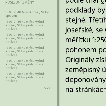
podle triang
POSLEDNÍ ZMĚNY
podklady byl
18.03. 21:48 Mlýn
Korňa , SR
byl
upraven
stejné. Tře
18.03. 21:46 Ke mlýnu
Vyšná
Korňa , SR
byl přidán nový
josefské, se
obrázek
18.03. 21:46 Ke mlýnu
Vyšná
měřítku 1:2
Korňa , SR
byl přidán nový
obrázek
pohonem pou
18.03. 21:38 Ke mlýnu
Vyšná
Korňa , SR
byl přidán nový
obrázek
Originály z
18.03. 21:38 Ke mlýnu
Vyšná
Korňa , SR
byl přidán nový
zeměpisný ús
obrázek
18.03. 21:38 Ke mlýnu
Vyšná
deponovány 
Korňa , SR
byl přidán nový
obrázek
na stránkác
Více...