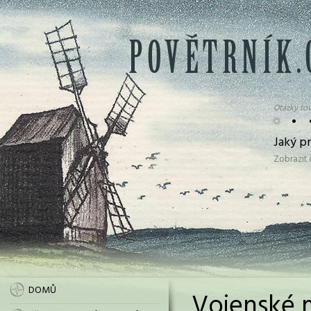
Otázky tov
•
•
Jaký pr
Zobrazit
DOMŮ
Vojenské 