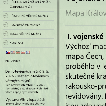
PŘEHLED MLÝNŮ, MLÝNKŮ A
ČERPADEL V ČR
Mapa Králov
PŘÍSTUPNÉ VĚTRNÉ MLÝNY
POZNÁVÁME MLÝNY
I. vojensk
SEKCE VĚTRNÉ MLÝNY
KONTAKT
Výchozí mapo
mapa Čech, 
NOVINKY
proběhlo v l
Den otevřených mlýnů 9. 5.
skutečné kra
2026 - seznam otevřených
větrných mlýnů
rakousko-pru
Den otevřených mlýnů 9. 5. 2026
Kompletní, aktualizovaný přehled
všech zapojených vodních i…
revidovány.
Výstava Vítr v lopatkách
Zveme všechny přátelé větrných