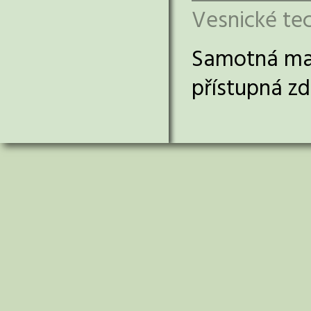
Vesnické te
Samotná m
přístupná z