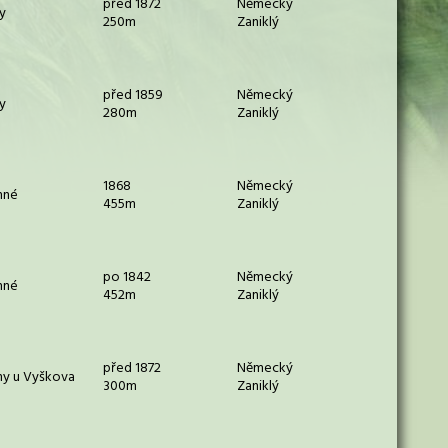
před 1872
Německý
y
250m
Zaniklý
před 1859
Německý
y
280m
Zaniklý
1868
Německý
nné
455m
Zaniklý
po 1842
Německý
nné
452m
Zaniklý
před 1872
Německý
ny u Vyškova
300m
Zaniklý