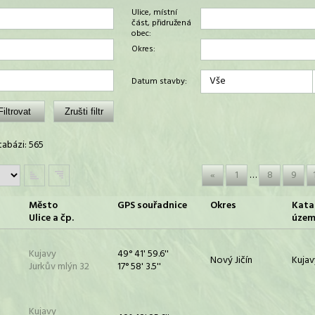
Ulice, místní
část, přidružená
obec:
Okres:
Vše
Datum stavby:
abázi: 565
«
1
…
8
9
Město
GPS souřadnice
Okres
Kata
Ulice a čp.
územ
Kujavy
49° 41' 59.6''
Nový Jičín
Kujav
Jurkův mlýn 32
17° 58' 3.5''
Kujavy