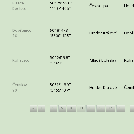
Blatce
50° 29' 58.0''
Česká Lípa
Hous
Kbelsko
14° 37' 40.5''
Dobřenice
50° 8' 47.3''
Hradec Králové
Dobř
46
15° 38' 32.5''
50° 26' 9.8''
Rohatsko
Mladá Boleslav
Roha
15° 6' 19.0''
Černilov
50° 16' 18.9''
Hradec Králové
Černi
90
15° 55' 10.7''
«
1
…
8
9
10
11
12
13
14
15
…