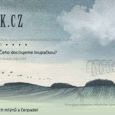
Otázky tovaryšské mlynářské zkoušky, Lehovec, A. 1936:
•
•
•
•
•
Čeho docilujeme loupačkou?
Zobrazit odpověď
Przegląd młynów, młynków i po
h mlýnů a čerpadel