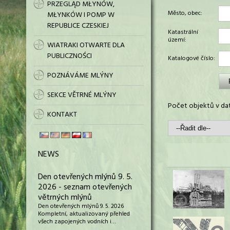
PRZEGLĄD MŁYNÓW,
Město, obec:
MŁYNKÓW I POMP W
REPUBLICE CZESKIEJ
Katastrální
území:
WIATRAKI OTWARTE DLA
PUBLICZNOŚCI
Katalogové číslo:
POZNÁVÁME MLÝNY
SEKCE VĚTRNÉ MLÝNY
Počet objektů v dat
KONTAKT
NEWS
Den otevřených mlýnů 9. 5.
2026 - seznam otevřených
větrných mlýnů
Den otevřených mlýnů 9. 5. 2026
Kompletní, aktualizovaný přehled
všech zapojených vodních i…