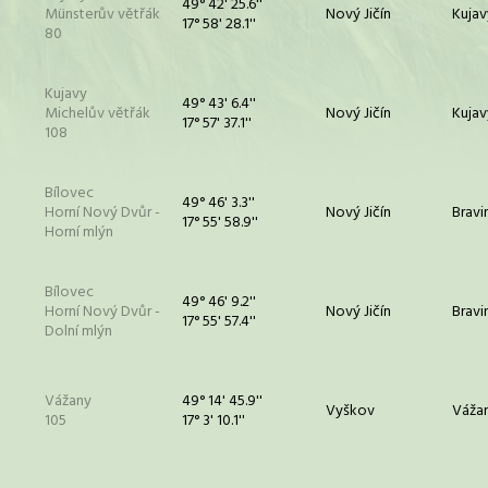
49° 42' 25.6''
Münsterův větřák
Nový Jičín
Kujav
17° 58' 28.1''
80
Kujavy
49° 43' 6.4''
Michelův větřák
Nový Jičín
Kujav
17° 57' 37.1''
108
Bílovec
49° 46' 3.3''
Horní Nový Dvůr -
Nový Jičín
Bravi
17° 55' 58.9''
Horní mlýn
Bílovec
49° 46' 9.2''
Horní Nový Dvůr -
Nový Jičín
Bravi
17° 55' 57.4''
Dolní mlýn
Vážany
49° 14' 45.9''
Vyškov
Váža
105
17° 3' 10.1''