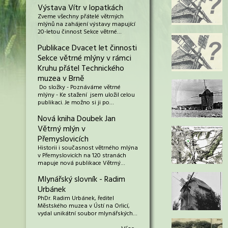
Výstava Vítr v lopatkách
Zveme všechny přátelé větrných
mlýnů na zahájení výstavy mapující
20-letou činnost Sekce větrné…
Publikace Dvacet let činnosti
Sekce větrné mlýny v rámci
Kruhu přátel Technického
muzea v Brně
Do složky - Poznáváme větrné
mlýny - Ke stažení jsem uložil celou
publikaci. Je možno si ji po…
Nová kniha Doubek Jan
Větrný mlýn v
Přemyslovicích
Historii i současnost větrného mlýna
v Přemyslovicích na 120 stranách
mapuje nová publikace Větrný…
Mlynářský slovník - Radim
Urbánek
PhDr. Radim Urbánek, ředitel
Městského muzea v Ústí na Orlicí,
vydal unikátní soubor mlynářských…