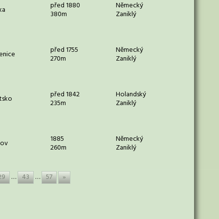
před 1880
Německý
ka
380m
Zaniklý
před 1755
Německý
enice
270m
Zaniklý
před 1842
Holandský
tsko
235m
Zaniklý
1885
Německý
lov
260m
Zaniklý
29
…
43
…
57
»