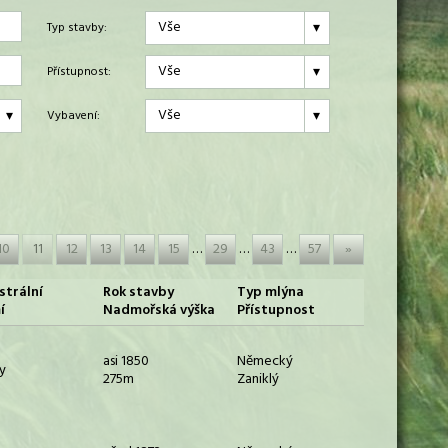
Vše
Typ stavby:
Vše
Přístupnost:
Vše
Vybavení:
10
11
12
13
14
15
…
29
…
43
…
57
»
strální
Rok stavby
Typ mlýna
í
Nadmořská výška
Přístupnost
asi 1850
Německý
y
275m
Zaniklý