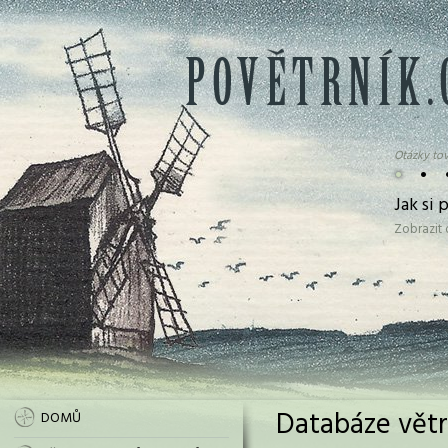
Otázky tov
•
•
Jak si
Zobrazit
Databáze větr
DOMŮ