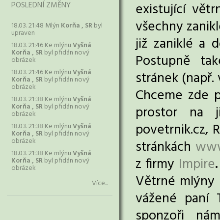
POSLEDNÍ ZMĚNY
existující vět
všechny zanik
18.03. 21:48 Mlýn
Korňa , SR
byl
upraven
již zaniklé a
18.03. 21:46 Ke mlýnu
Vyšná
Korňa , SR
byl přidán nový
Postupně tak
obrázek
18.03. 21:46 Ke mlýnu
Vyšná
stránek (např.
Korňa , SR
byl přidán nový
obrázek
Chceme zde p
18.03. 21:38 Ke mlýnu
Vyšná
Korňa , SR
byl přidán nový
prostor na 
obrázek
povetrnik.cz, 
18.03. 21:38 Ke mlýnu
Vyšná
Korňa , SR
byl přidán nový
obrázek
stránkách
www
18.03. 21:38 Ke mlýnu
Vyšná
z firmy
Impire
.
Korňa , SR
byl přidán nový
obrázek
Větrné mlýny 
Více...
vážené paní 
sponzoři ná