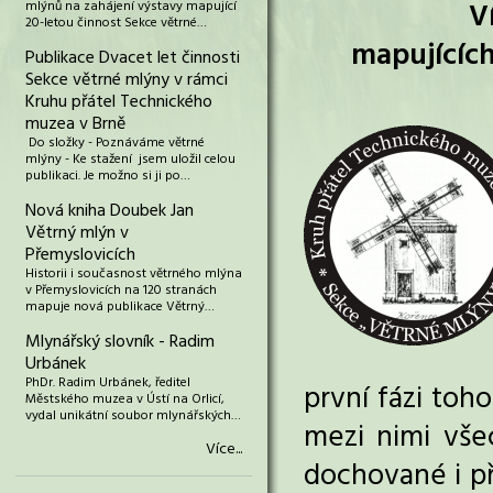
V
mlýnů na zahájení výstavy mapující
20-letou činnost Sekce větrné…
mapujících
Publikace Dvacet let činnosti
Sekce větrné mlýny v rámci
Kruhu přátel Technického
muzea v Brně
Do složky - Poznáváme větrné
mlýny - Ke stažení jsem uložil celou
publikaci. Je možno si ji po…
Nová kniha Doubek Jan
Větrný mlýn v
Přemyslovicích
Historii i současnost větrného mlýna
v Přemyslovicích na 120 stranách
mapuje nová publikace Větrný…
Mlynářský slovník - Radim
Urbánek
PhDr. Radim Urbánek, ředitel
první fázi toh
Městského muzea v Ústí na Orlicí,
vydal unikátní soubor mlynářských…
mezi nimi vše
Více...
dochované i p