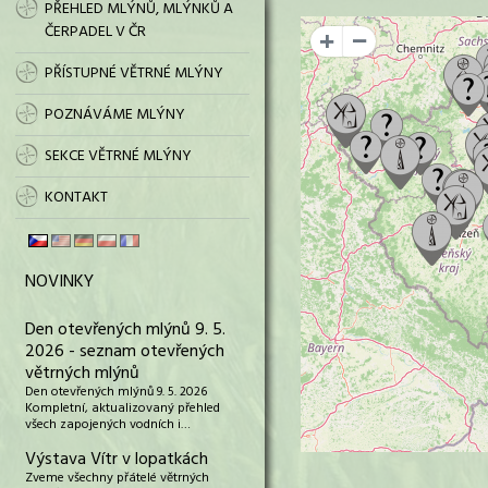
PŘEHLED MLÝNŮ, MLÝNKŮ A
ČERPADEL V ČR
+
PŘÍSTUPNÉ VĚTRNÉ MLÝNY
POZNÁVÁME MLÝNY
SEKCE VĚTRNÉ MLÝNY
KONTAKT
NOVINKY
Den otevřených mlýnů 9. 5.
2026 - seznam otevřených
větrných mlýnů
Den otevřených mlýnů 9. 5. 2026
Kompletní, aktualizovaný přehled
všech zapojených vodních i…
Výstava Vítr v lopatkách
Zveme všechny přátelé větrných