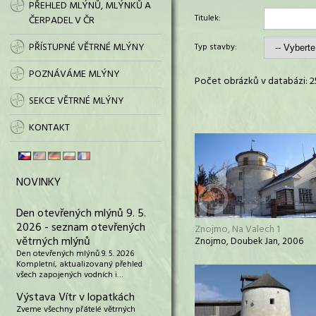
PŘEHLED MLÝNŮ, MLÝNKŮ A
Titulek:
ČERPADEL V ČR
PŘÍSTUPNÉ VĚTRNÉ MLÝNY
Typ stavby:
POZNÁVÁME MLÝNY
Počet obrázků v databázi: 2
SEKCE VĚTRNÉ MLÝNY
KONTAKT
NOVINKY
Den otevřených mlýnů 9. 5.
2026 - seznam otevřených
Znojmo, Na Valech 1
větrných mlýnů
Znojmo, Doubek Jan, 2006
Den otevřených mlýnů 9. 5. 2026
Kompletní, aktualizovaný přehled
všech zapojených vodních i…
Výstava Vítr v lopatkách
Zveme všechny přátelé větrných