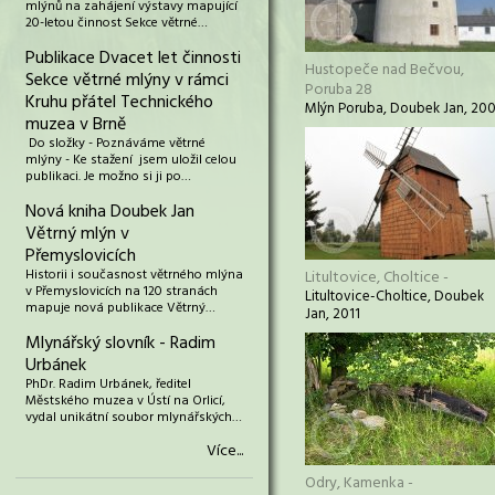
mlýnů na zahájení výstavy mapující
20-letou činnost Sekce větrné…
Publikace Dvacet let činnosti
Hustopeče nad Bečvou,
Sekce větrné mlýny v rámci
Poruba 28
Kruhu přátel Technického
Mlýn Poruba, Doubek Jan, 20
muzea v Brně
Do složky - Poznáváme větrné
mlýny - Ke stažení jsem uložil celou
publikaci. Je možno si ji po…
Nová kniha Doubek Jan
Větrný mlýn v
Přemyslovicích
Historii i současnost větrného mlýna
Litultovice, Choltice -
v Přemyslovicích na 120 stranách
Litultovice-Choltice, Doubek
mapuje nová publikace Větrný…
Jan, 2011
Mlynářský slovník - Radim
Urbánek
PhDr. Radim Urbánek, ředitel
Městského muzea v Ústí na Orlicí,
vydal unikátní soubor mlynářských…
Více...
Odry, Kamenka -