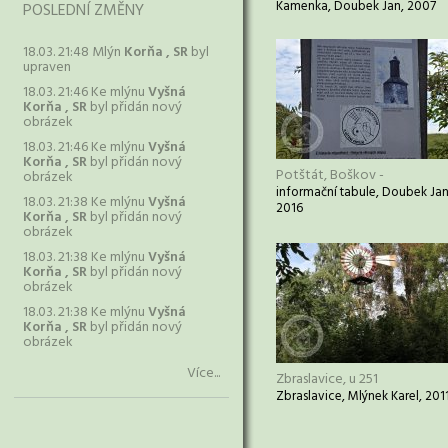
Kamenka, Doubek Jan, 2007
POSLEDNÍ ZMĚNY
18.03. 21:48 Mlýn
Korňa , SR
byl
upraven
18.03. 21:46 Ke mlýnu
Vyšná
Korňa , SR
byl přidán nový
obrázek
18.03. 21:46 Ke mlýnu
Vyšná
Korňa , SR
byl přidán nový
Potštát, Boškov -
obrázek
informační tabule, Doubek Jan
18.03. 21:38 Ke mlýnu
Vyšná
2016
Korňa , SR
byl přidán nový
obrázek
18.03. 21:38 Ke mlýnu
Vyšná
Korňa , SR
byl přidán nový
obrázek
18.03. 21:38 Ke mlýnu
Vyšná
Korňa , SR
byl přidán nový
obrázek
Více...
Zbraslavice, u 251
Zbraslavice, Mlýnek Karel, 201