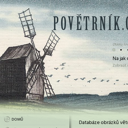
Otázky tov
•
•
Na jak
Zobrazit
DOMŮ
Databáze obrázků vět