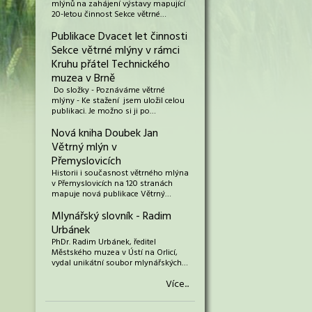
mlýnů na zahájení výstavy mapující
20-letou činnost Sekce větrné…
Publikace Dvacet let činnosti
Sekce větrné mlýny v rámci
Kruhu přátel Technického
muzea v Brně
Do složky - Poznáváme větrné
mlýny - Ke stažení jsem uložil celou
publikaci. Je možno si ji po…
Nová kniha Doubek Jan
Větrný mlýn v
Přemyslovicích
Historii i současnost větrného mlýna
v Přemyslovicích na 120 stranách
mapuje nová publikace Větrný…
Mlynářský slovník - Radim
Urbánek
PhDr. Radim Urbánek, ředitel
Městského muzea v Ústí na Orlicí,
vydal unikátní soubor mlynářských…
Více...