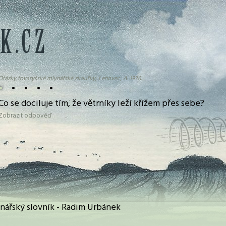
Otázky tovaryšské mlynářské zkoušky, Lehovec, A. 1936:
•
•
•
•
•
Co se dociluje tím, že větrníky leží křížem přes sebe?
Zobrazit odpověď
ynářský slovník - Radim Urbánek