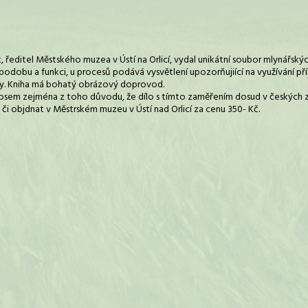
 ředitel Městského muzea v Ústí na Orlicí, vydal unikátní soubor mlynářský
h podobu a funkci, u procesů podává vysvětlení upozorňujiící na využívání p
y. Kniha má bohatý obrázový doprovod.
nosem zejména z toho důvodu, že dílo s tímto zaměřením dosud v českých 
t či objdnat v Městrském muzeu v Ústí nad Orlicí za cenu 350- Kč.