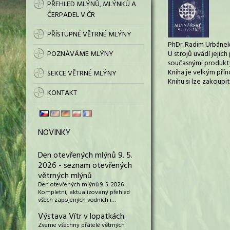
PŘEHLED MLÝNŮ, MLÝNKŮ A
ČERPADEL V ČR
PŘÍSTUPNÉ VĚTRNÉ MLÝNY
PhDr. Radim Urbánek,
POZNÁVÁME MLÝNY
U strojů uvádí jejic
současnými produkt
Kniha je velkým pří
SEKCE VĚTRNÉ MLÝNY
Knihu si lze zakoupi
KONTAKT
NOVINKY
Den otevřených mlýnů 9. 5.
2026 - seznam otevřených
větrných mlýnů
Den otevřených mlýnů 9. 5. 2026
Kompletní, aktualizovaný přehled
všech zapojených vodních i…
Výstava Vítr v lopatkách
Zveme všechny přátelé větrných