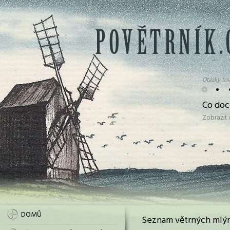
Otázky tov
•
•
Co doc
Zobrazit
DOMŮ
Seznam větrných mlýn