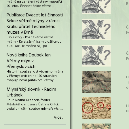
mlýnů na zahájení výstavy mapující
B
20-letou činnost Sekce větrné…
Publikace Dvacet let činnosti
Sekce větrné mlýny v rámci
Kruhu přátel Technického
Č
muzea v Brně
F
Do složky - Poznáváme větrné
mlýny - Ke stažení jsem uložil celou
publikaci. Je možno si ji po…
Č
Nová kniha Doubek Jan
F
Větrný mlýn v
Přemyslovicích
Historii i současnost větrného mlýna
v Přemyslovicích na 120 stranách
H
mapuje nová publikace Větrný…
T
d
Mlynářský slovník - Radim
Urbánek
PhDr. Radim Urbánek, ředitel
Městského muzea v Ústí na Orlicí,
H
vydal unikátní soubor mlynářských…
B
Více...