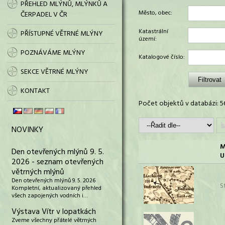
PŘEHLED MLÝNŮ, MLÝNKŮ A
Město, obec:
ČERPADEL V ČR
Katastrální
PŘÍSTUPNÉ VĚTRNÉ MLÝNY
území:
POZNÁVÁME MLÝNY
Katalogové číslo:
SEKCE VĚTRNÉ MLÝNY
KONTAKT
Počet objektů v databázi: 5
NOVINKY
M
Den otevřených mlýnů 9. 5.
U
2026 - seznam otevřených
větrných mlýnů
Den otevřených mlýnů 9. 5. 2026
S
Kompletní, aktualizovaný přehled
všech zapojených vodních i…
Výstava Vítr v lopatkách
Zveme všechny přátelé větrných