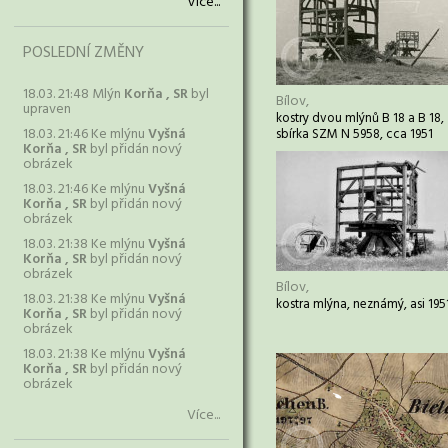
Více...
POSLEDNÍ ZMĚNY
18.03. 21:48 Mlýn
Korňa , SR
byl
Bílov,
upraven
kostry dvou mlýnů B 18 a B 18,
18.03. 21:46 Ke mlýnu
Vyšná
sbírka SZM N 5958, cca 1951
Korňa , SR
byl přidán nový
obrázek
18.03. 21:46 Ke mlýnu
Vyšná
Korňa , SR
byl přidán nový
obrázek
18.03. 21:38 Ke mlýnu
Vyšná
Korňa , SR
byl přidán nový
obrázek
Bílov,
18.03. 21:38 Ke mlýnu
Vyšná
kostra mlýna, neznámý, asi 195
Korňa , SR
byl přidán nový
obrázek
18.03. 21:38 Ke mlýnu
Vyšná
Korňa , SR
byl přidán nový
obrázek
Více...