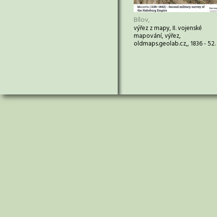
Bílov,
výřez z mapy, II. vojenské
mapování, výřez,
oldmaps.geolab.cz,, 1836 - 52.