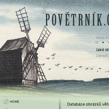
Otázky tov
•
•
Jaké d
Zobrazit
HOME
Databáze obrázků vět