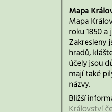
Mapa Králov
Mapa Královs
roku 1850 a
Zakresleny j
hradů, klášt
účely jsou d
mají také pi
názvy.
Bližší infor
Království 