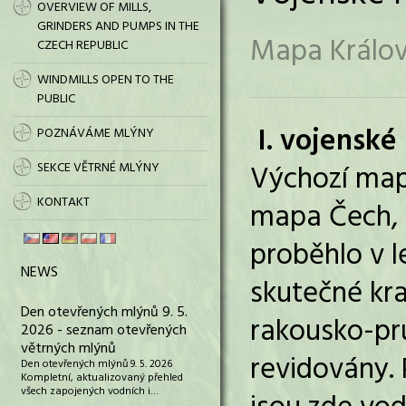
OVERVIEW OF MILLS,
GRINDERS AND PUMPS IN THE
Mapa Králov
CZECH REPUBLIC
WINDMILLS OPEN TO THE
PUBLIC
I. vojensk
POZNÁVÁME MLÝNY
Výchozí mapo
SEKCE VĚTRNÉ MLÝNY
KONTAKT
mapa Čech, 
proběhlo v l
NEWS
skutečné kra
Den otevřených mlýnů 9. 5.
rakousko-pru
2026 - seznam otevřených
větrných mlýnů
revidovány.
Den otevřených mlýnů 9. 5. 2026
Kompletní, aktualizovaný přehled
všech zapojených vodních i…