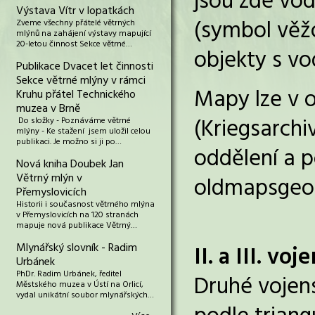
jsou zde vod
Výstava Vítr v lopatkách
(symbol věž
Zveme všechny přátelé větrných
mlýnů na zahájení výstavy mapující
20-letou činnost Sekce větrné…
objekty s v
Publikace Dvacet let činnosti
Sekce větrné mlýny v rámci
Mapy lze v o
Kruhu přátel Technického
muzea v Brně
(Kriegsarchiv
Do složky - Poznáváme větrné
mlýny - Ke stažení jsem uložil celou
publikaci. Je možno si ji po…
oddělení a p
Nová kniha Doubek Jan
Větrný mlýn v
oldmapsgeola
Přemyslovicích
Historii i současnost větrného mlýna
v Přemyslovicích na 120 stranách
mapuje nová publikace Větrný…
Mlynářský slovník - Radim
II. a III. v
Urbánek
PhDr. Radim Urbánek, ředitel
Druhé vojens
Městského muzea v Ústí na Orlicí,
vydal unikátní soubor mlynářských…