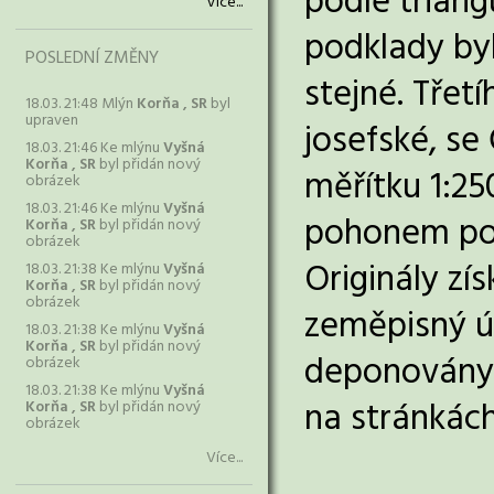
podle triang
Více...
podklady byl
POSLEDNÍ ZMĚNY
stejné. Tře
18.03. 21:48 Mlýn
Korňa , SR
byl
upraven
josefské, se
18.03. 21:46 Ke mlýnu
Vyšná
Korňa , SR
byl přidán nový
měřítku 1:2
obrázek
18.03. 21:46 Ke mlýnu
Vyšná
pohonem pou
Korňa , SR
byl přidán nový
obrázek
Originály z
18.03. 21:38 Ke mlýnu
Vyšná
Korňa , SR
byl přidán nový
obrázek
zeměpisný ús
18.03. 21:38 Ke mlýnu
Vyšná
Korňa , SR
byl přidán nový
deponovány 
obrázek
18.03. 21:38 Ke mlýnu
Vyšná
na stránkác
Korňa , SR
byl přidán nový
obrázek
Více...