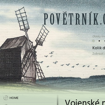
Otázky tov
•
•
Kolik 
Zobrazit
HOME
Vojenské 