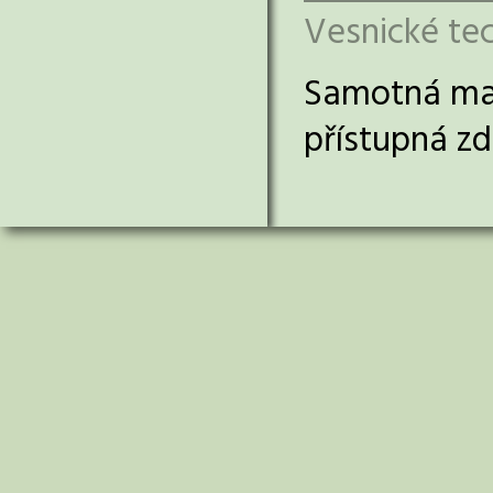
Vesnické te
Samotná m
přístupná z