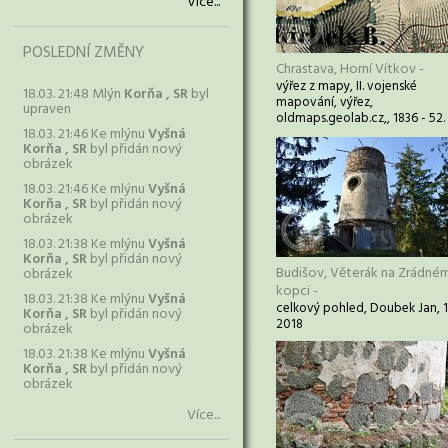
Více...
POSLEDNÍ ZMĚNY
Chrastava, Horní Vítkov -
výřez z mapy, II. vojenské
18.03. 21:48 Mlýn
Korňa , SR
byl
mapování, výřez,
upraven
oldmaps.geolab.cz,, 1836 - 52.
18.03. 21:46 Ke mlýnu
Vyšná
Korňa , SR
byl přidán nový
obrázek
18.03. 21:46 Ke mlýnu
Vyšná
Korňa , SR
byl přidán nový
obrázek
18.03. 21:38 Ke mlýnu
Vyšná
Korňa , SR
byl přidán nový
Budišov, Věterák na Zrádné
obrázek
kopci -
18.03. 21:38 Ke mlýnu
Vyšná
celkový pohled, Doubek Jan, 
Korňa , SR
byl přidán nový
2018
obrázek
18.03. 21:38 Ke mlýnu
Vyšná
Korňa , SR
byl přidán nový
obrázek
Více...