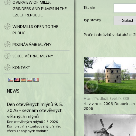
OVERVIEW OF MILLS,
Titulek:
GRINDERS AND PUMPS IN THE
CZECH REPUBLIC
Typ stavby:
WINDMILLS OPEN TO THE
PUBLIC
Počet obrázků v databázi: 2
POZNÁVÁME MLÝNY
SEKCE VĚTRNÉ MLÝNY
KONTAKT
NEWS
Horní Podluží, Světlík 338
Den otevřených mlýnů 9. 5.
stav v roce 2006, Doubek Jan,
2006
2026 - seznam otevřených
větrných mlýnů
Den otevřených mlýnů 9. 5. 2026
Kompletní, aktualizovaný přehled
všech zapojených vodních i…