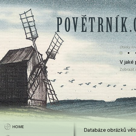
Otázky tov
•
•
V jaké
Zobrazit
HOME
Databáze obrázků vět