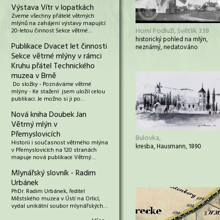
Výstava Vítr v lopatkách
Zveme všechny přátelé větrných
mlýnů na zahájení výstavy mapující
Horní Podluží, Světlík 338
20-letou činnost Sekce větrné…
historický pohled na mlýn,
Publikace Dvacet let činnosti
neznámý, nedatováno
Sekce větrné mlýny v rámci
Kruhu přátel Technického
muzea v Brně
Do složky - Poznáváme větrné
mlýny - Ke stažení jsem uložil celou
publikaci. Je možno si ji po…
Nová kniha Doubek Jan
Větrný mlýn v
Přemyslovicích
Bulovka,
Historii i současnost větrného mlýna
kresba, Hausmann, 1890
v Přemyslovicích na 120 stranách
mapuje nová publikace Větrný…
Mlynářský slovník - Radim
Urbánek
PhDr. Radim Urbánek, ředitel
Městského muzea v Ústí na Orlicí,
vydal unikátní soubor mlynářských…