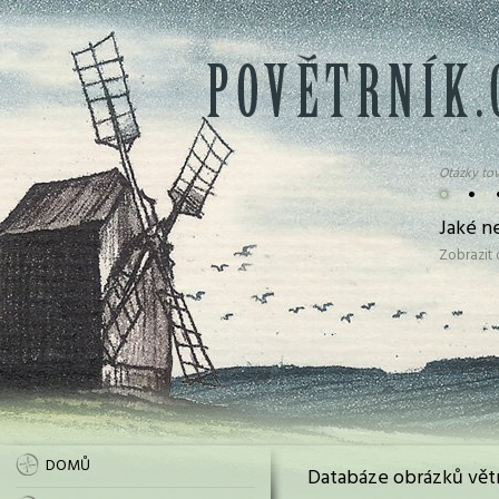
Otázky tov
•
•
Jaké n
Zobrazit
DOMŮ
Databáze obrázků vět