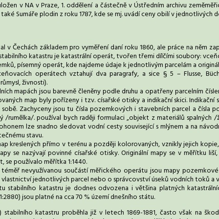
uložen v NA v Praze, 1. oddělení a částečně v Ústředním archivu zeměměřict
také Sumáře plodin z roku 1787, kde se mj. uvádí ceny obilí v jednotlivých do
 stal v Čechách základem pro vyměření daní roku 1860, ale práce na něm za
stabilního katastru je katastrální operát, tvořen třemi dílčími soubory: vc
emků, písemný operát, kde najdeme údaje k jednotlivým parcelám a origináln
ňovacích operátech vztahují dva paragrafy, a sice § 5 – Flusse, Büche
ůmysl, živnosti).
lních mapách jsou barevně členěny podle druhu a opatřeny parcelním čísl
aných map byly pořízeny i tzv. císařské otisky a indikační skici. Indikační s
 sobě. Zachyceny jsou tu čísla pozemkových i stavebních parcel a čísla po
ý /rumělka/. používal bych raději formulaci „objekt z materiálů spalných 
honem lze snadno sledovat vodní cesty související s mlýnem a na návodní
tečnému stavu.
map kreslených přímo v terénu a později kolorovaných, vznikly jejich kopie
py se nazývají povinné císařské otisky. Originální mapy se v měřítku liší
t, se používalo měřítka 1:1440.
téměř nevyužívanou součástí měřického operátu jsou mapy pozemkové k
 vlastnictví jednotlivých parcel nebo o správcovství úseků vodních toků a 
u stabilního katastru je dodnes odvozena i většina platných katastráln
 1:2880) jsou platné na cca 70 % území dnešního státu.
 stabilního katastru proběhla již v letech 1869-1881, často však na šk