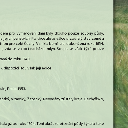
dkladem pro vyměřování daní byly dlouho pouze soupisy půdy,
 jejich panstvích. Po třicetileté válce si zoufalý stav země a
ou pro celé Čechy. Vznikla berní rula, dokončená roku 1654.
ku, zda se v obci nacházel mlýn. Soupis se však týká pouze
ívaná do roku 1748.
K dispozici jsou však její edice:
ule, Praha 1953.
heňský, Vltavský, Žatecký. Nevydány zůstaly kraje: Bechyňsko,
hala již od roku 1704. Tentokrát se přiznání půdy týkalo také