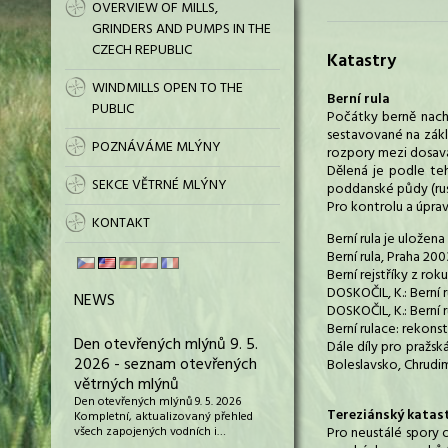
OVERVIEW OF MILLS,
GRINDERS AND PUMPS IN THE
CZECH REPUBLIC
Katastry
WINDMILLS OPEN TO THE
Berní rula
PUBLIC
Počátky berně nachá
sestavované na zákla
POZNÁVÁME MLÝNY
rozpory mezi dosava
Dělená je podle teh
SEKCE VĚTRNÉ MLÝNY
poddanské půdy (rust
Pro kontrolu a úprav
KONTAKT
Berní rula je uložena
Berní rula, Praha 200
Berní rejstříky z rok
DOSKOČIL, K.: Berní ru
NEWS
DOSKOČIL, K.: Berní r
Berní rulace: rekons
Den otevřených mlýnů 9. 5.
Dále díly pro pražsk
2026 - seznam otevřených
Boleslavsko, Chrudi
větrných mlýnů
Den otevřených mlýnů 9. 5. 2026
Tereziánský katas
Kompletní, aktualizovaný přehled
všech zapojených vodních i…
Pro neustálé spory o