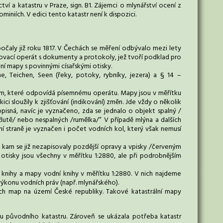
ví a katastru v Praze, sign. B1. Zájemci o mlynářství ocení z
miniích. V edici tento katastr není k dispozici.
počaly již roku 1817. V Čechách se měření odbývalo mezi lety
eňovací operát s dokumenty a protokoly, jež tvoří podklad pro
í mapy s povinnými císařskými otisky.
, Teichen, Seen (řeky, potoky, rybníky, jezera) a § 14 –
em, které odpovídá písemnému operátu. Mapy jsou v měřítku
kici sloužily k zjišťování (indikování) změn. Jde vždy o několik
pisná, navíc je vyznačeno, zda se jednalo o objekt spalný /
/žlutě/ nebo nespalných /rumělka/“ V případě mlýna a dalších
 straně je vyznačen i počet vodních kol, který však nemusí
, kam se již nezapisovaly pozdější opravy a vpisky /červeným
, otisky jsou všechny v měřítku 1:2880, ale při podrobnějším
nihy a mapy vodní knihy v měřítku 1:2880. V nich najdeme
výkonu vodních práv (např. mlynářského).
ích map na území České republiky. Takové katastrální mapy
odu původního katastru. Zároveň se ukázala potřeba katastr