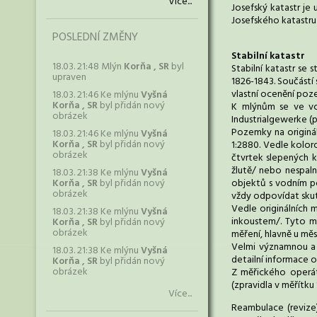
Více...
Josefský katastr je 
Josefského katastru 
POSLEDNÍ ZMĚNY
Stabilní katastr
18.03. 21:48 Mlýn
Korňa , SR
byl
Stabilní katastr se
upraven
1826-1843. Součástí 
vlastní ocenění poz
18.03. 21:46 Ke mlýnu
Vyšná
Korňa , SR
byl přidán nový
K mlýnům se ve vce
obrázek
Industrialgewerke (pr
Pozemky na originá
18.03. 21:46 Ke mlýnu
Vyšná
Korňa , SR
byl přidán nový
1:2880. Vedle kolorov
obrázek
čtvrtek slepených k
žlutě/ nebo nespaln
18.03. 21:38 Ke mlýnu
Vyšná
Korňa , SR
byl přidán nový
objektů s vodním po
obrázek
vždy odpovídat sku
Vedle originálních 
18.03. 21:38 Ke mlýnu
Vyšná
inkoustem/. Tyto ma
Korňa , SR
byl přidán nový
obrázek
měření, hlavně u měs
Velmi významnou a 
18.03. 21:38 Ke mlýnu
Vyšná
detailní informace o
Korňa , SR
byl přidán nový
obrázek
Z měřického operát
(zpravidla v měřítku
Více...
Reambulace (revize)