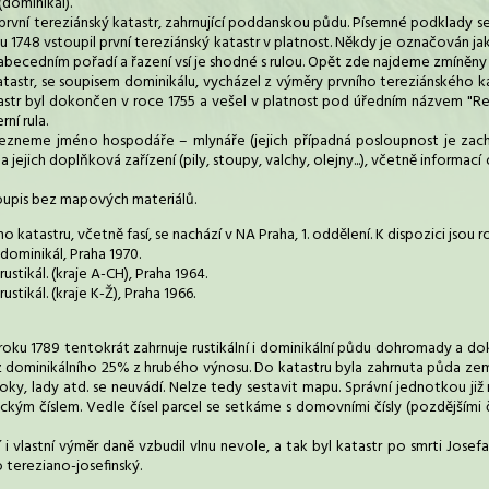
dominikál).
 první tereziánský katastr, zahrnující poddanskou půdu. Písemné podklady se
u 1748 vstoupil první tereziánský katastr v platnost. Někdy je označován jako 
v abecedním pořadí a řazení vsí je shodné s rulou. Opět zde najdeme zmíněny
atastr, se soupisem dominikálu, vycházel z výměry prvního tereziánského ka
str byl dokončen v roce 1755 a vešel v platnost pod úředním názvem "Re
ní rula.
nalezneme jméno hospodáře – mlynáře (jejich případná posloupnost je zachyc
jejich doplňková zařízení (pily, stoupy, valchy, olejny...), včetně informací
oupis bez mapových materiálů.
o katastru, včetně fasí, se nachází v NA Praha, 1. oddělení. K dispozici jsou 
 dominikál, Praha 1970.
rustikál. (kraje A-CH), Praha 1964.
ustikál. (kraje K-Ž), Praha 1966.
oku 1789 tentokrát zahrnuje rustikální i dominikální půdu dohromady a doko
z dominikálního 25% z hrubého výnosu. Do katastru byla zahrnuta půda zemědě
toky, lady atd. se neuvádí. Nelze tedy sestavit mapu. Správní jednotkou ji
kým číslem. Vedle čísel parcel se setkáme s domovními čísly (pozdějšími 
i vlastní výměr daně vzbudil vlnu nevole, a tak byl katastr po smrti Josef
 tereziano-josefinský.