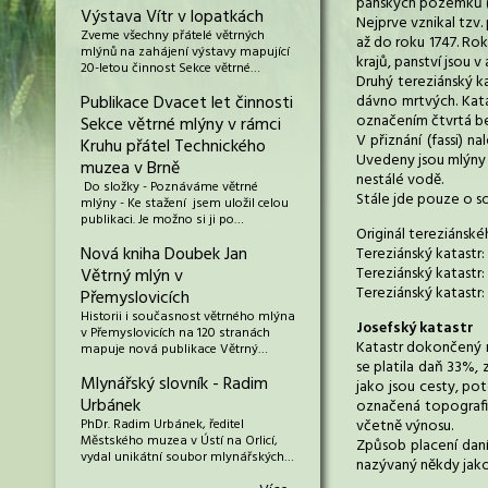
panských pozemků (
Výstava Vítr v lopatkách
Nejprve vznikal tzv.
Zveme všechny přátelé větrných
až do roku 1747. Rok
mlýnů na zahájení výstavy mapující
krajů, panství jsou 
20-letou činnost Sekce větrné…
Druhý tereziánský k
Publikace Dvacet let činnosti
dávno mrtvých. Kata
označením čtvrtá ber
Sekce větrné mlýny v rámci
V přiznání (fassi) 
Kruhu přátel Technického
Uvedeny jsou mlýny a 
muzea v Brně
nestálé vodě.
Do složky - Poznáváme větrné
Stále jde pouze o s
mlýny - Ke stažení jsem uložil celou
publikaci. Je možno si ji po…
Originál tereziánskéh
Nová kniha Doubek Jan
Tereziánský katastr:
Tereziánský katastr: 
Větrný mlýn v
Tereziánský katastr: r
Přemyslovicích
Historii i současnost větrného mlýna
Josefský katastr
v Přemyslovicích na 120 stranách
Katastr dokončený r
mapuje nová publikace Větrný…
se platila daň 33%, 
Mlynářský slovník - Radim
jako jsou cesty, po
Urbánek
označená topografic
PhDr. Radim Urbánek, ředitel
včetně výnosu.
Městského muzea v Ústí na Orlicí,
Způsob placení daní 
vydal unikátní soubor mlynářských…
nazývaný někdy jako