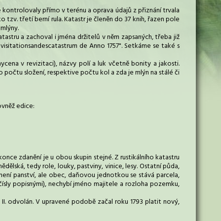
 kontrolovaly přímo v terénu a oprava údajů z přiznání trvala
tzv. třetí berní rula. Katastr je členěn do 37 knih, řazen pole
 mlýny.
tastru a zachoval i jména držitelů v něm zapsaných, třeba již
visitationsandescatastrum de Anno 1757". Setkáme se také s
ena v revizitaci), názvy polí a luk včetně bonity a jakosti.
 o počtu složení, respektive počtu kol a zda je mlýn na stálé či
rovněž edice:
nce zdanění je u obou skupin stejné. Z rustikálního katastru
lská, tedy role, louky, pastviny, vinice, lesy. Ostatní půda,
ž není panství, ale obec, daňovou jednotkou se stává parcela,
čísly popisnými), nechybí jméno majitele a rozloha pozemku,
a II. odvolán. V upravené podobě začal roku 1793 platit nový,