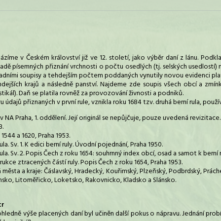
zíme v Českém království již ve 12. století, jako výběr daní z lánu. Po
dě písemných přiznání vrchnosti o počtu osedlých (tj. selských usedlostí) na
dními soupisy a tehdejším počtem poddaných vynutily novou evidenci platn
dejších krajů a následně panství. Najdeme zde soupis všech obcí a zmín
ikál). Daň se platila rovněž za provozování živnosti a podniků.
u údajů přiznaných v první rule, vznikla roku 1684 tzv. druhá berní rula, použ
 v NA Praha, 1. oddělení. Její originál se nepůjčuje, pouze uvedená revizitace. 
3.
u 1544 a 1620, Praha 1953.
la. Sv. 1. K edici berní ruly. Úvodní pojednání, Praha 1950.
ula. Sv. 2. Popis Čech z roku 1654: souhrnný index obcí, osad a samot k berní r
trukce ztracených částí ruly. Popis Čech z roku 1654, Praha 1953.
á města a kraje: Čáslavský, Hradecký, Kouřimský, Plzeňský, Podbrdský, Prác
msko, Litoměřicko, Loketsko, Rakovnicko, Kladsko a Slánsko.
tr
hledně výše placených daní byl učiněn další pokus o nápravu. Jednání probí