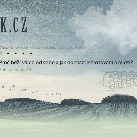
Otázky tovaryšské mlynářské zkoušky, Lehovec, A. 1936:
•
•
•
•
•
Proč běží válce od sebe a jak dochází k šrotování a mletí?
Zobrazit odpověď