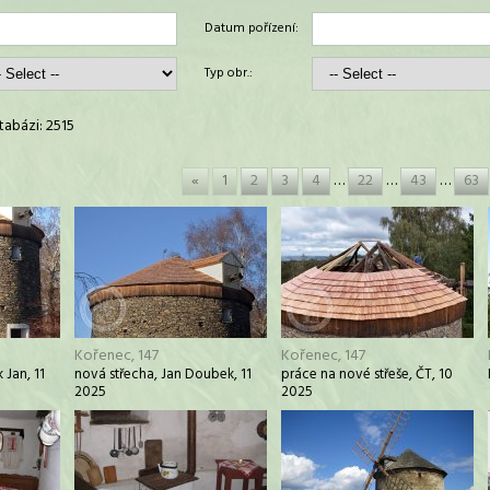
Datum pořízení:
Typ obr.:
abázi: 2515
«
1
2
3
4
…
22
…
43
…
63
Kořenec, 147
Kořenec, 147
 Jan, 11
nová střecha, Jan Doubek, 11
práce na nové střeše, ČT, 10
2025
2025