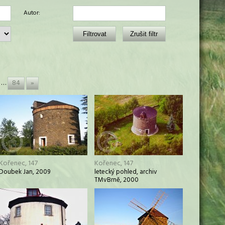
Autor:
…
84
»
Kořenec, 147
Kořenec, 147
Doubek Jan, 2009
letecký pohled, archiv
TMvBrně, 2000