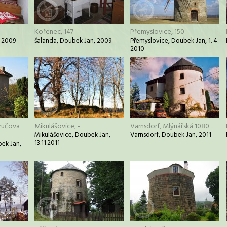
Kořenec, 147
Přemyslovice, 150
, 2009
šalanda, Doubek Jan, 2009
Přemyslovice, Doubek Jan, 1. 4.
2010
zručova
Mikulášovice, -
Varnsdorf, Mlýnářská 1080
Mikulášovice, Doubek Jan,
Varnsdorf, Doubek Jan, 2011
13.11.2011
ek Jan,