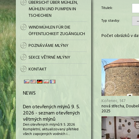
ÜBERSICHT ÜBER MÜHLEN,
Titulek:
MÜHLEN UND PUMPEN IN
TSCHECHIEN
Typ stavby:
WINDMÜHLEN FÜR DIE
ÖFFENTLICHKEIT ZUGÄNGLICH
Počet obrázků v dat
POZNÁVÁME MLÝNY
SEKCE VĚTRNÉ MLÝNY
KONTAKT
NEWS
Kořenec, 147
Den otevřených mlýnů 9. 5.
nová střecha, Doubek
2025
2026 - seznam otevřených
větrných mlýnů
Den otevřených mlýnů 9. 5. 2026
Kompletní, aktualizovaný přehled
všech zapojených vodních i…