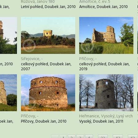
Růžová, Janov 180
Arnoltice, č. ev. 5
k Jan,
Letní pohled, Doubek Jan, 2010
Arnoltice, Doubek Jan, 2010
Siřejovice, -
Příčovy, -
an, 2010
celkový pohled, Doubek Jan,
celkový pohled, Doubek Jan,
2007
2019
Příčovy, -
Heřmanice, Vysoký, Lysý vrch
bek Jan,
Příčovy, Doubek Jan, 2010
Vysoký, Doubek Jan, 2011