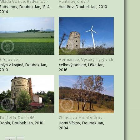
Mladá Vožice, Radvanov -
Huntířov, č. ev. 7
Radvanov, Doubek Jan, 13. 4.
Huntířov, Doubek Jan, 2010
2014
Siřejovice, -
Heřmanice, Vysoký, Lysý vrch
mlýn v krajině, Doubek Jan,
celkový pohled, Liška Jan,
2010
2016
Toužetín, Donín 46
Chrastava, Horní Vítkov -
Donín, Doubek Jan, 2010
Horní Vítkov, Doubek Jan,
2004