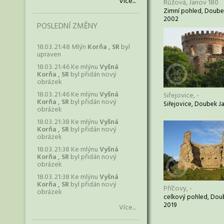
Více...
Růžová, Janov 180
Zimní pohled, Doube
2002
POSLEDNÍ ZMĚNY
18.03. 21:48 Mlýn
Korňa , SR
byl
upraven
18.03. 21:46 Ke mlýnu
Vyšná
Korňa , SR
byl přidán nový
obrázek
18.03. 21:46 Ke mlýnu
Vyšná
Siřejovice, -
Korňa , SR
byl přidán nový
Siřejovice, Doubek J
obrázek
18.03. 21:38 Ke mlýnu
Vyšná
Korňa , SR
byl přidán nový
obrázek
18.03. 21:38 Ke mlýnu
Vyšná
Korňa , SR
byl přidán nový
obrázek
18.03. 21:38 Ke mlýnu
Vyšná
Korňa , SR
byl přidán nový
Příčovy, -
obrázek
celkový pohled, Dou
2019
Více...