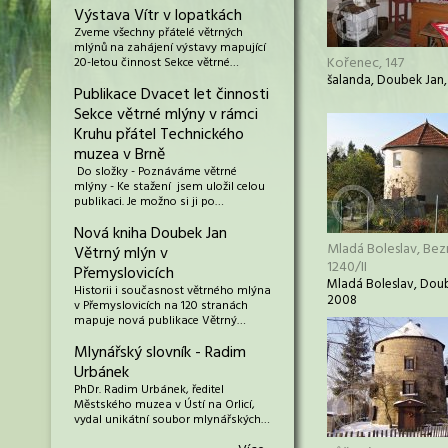
Výstava Vítr v lopatkách
Zveme všechny přátelé větrných
mlýnů na zahájení výstavy mapující
Kořenec, 147
20-letou činnost Sekce větrné…
šalanda, Doubek Jan
Publikace Dvacet let činnosti
Sekce větrné mlýny v rámci
Kruhu přátel Technického
muzea v Brně
Do složky - Poznáváme větrné
mlýny - Ke stažení jsem uložil celou
publikaci. Je možno si ji po…
Nová kniha Doubek Jan
Mladá Boleslav, Be
Větrný mlýn v
1240/II
Přemyslovicích
Mladá Boleslav, Doub
Historii i současnost větrného mlýna
2008
v Přemyslovicích na 120 stranách
mapuje nová publikace Větrný…
Mlynářský slovník - Radim
Urbánek
PhDr. Radim Urbánek, ředitel
Městského muzea v Ústí na Orlicí,
vydal unikátní soubor mlynářských…