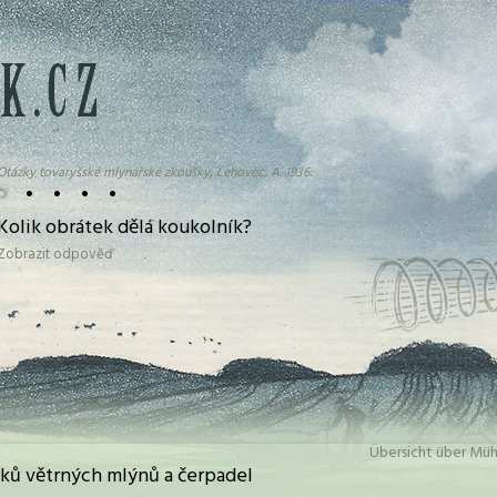
Otázky tovaryšské mlynářské zkoušky, Lehovec, A. 1936:
•
•
•
•
•
Kolik obrátek dělá koukolník?
Zobrazit odpověď
Übersicht über Müh
ků větrných mlýnů a čerpadel