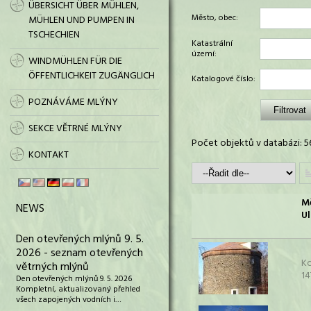
ÜBERSICHT ÜBER MÜHLEN,
Město, obec:
MÜHLEN UND PUMPEN IN
TSCHECHIEN
Katastrální
území:
WINDMÜHLEN FÜR DIE
ÖFFENTLICHKEIT ZUGÄNGLICH
Katalogové číslo:
POZNÁVÁME MLÝNY
SEKCE VĚTRNÉ MLÝNY
Počet objektů v databázi: 5
KONTAKT
M
NEWS
Ul
Den otevřených mlýnů 9. 5.
2026 - seznam otevřených
K
větrných mlýnů
14
Den otevřených mlýnů 9. 5. 2026
Kompletní, aktualizovaný přehled
všech zapojených vodních i…