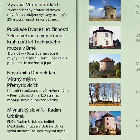
Výstava Vítr v lopatkách
Př
Zveme všechny přátelé větrných
15
mlýnů na zahájení výstavy mapující
20-letou činnost Sekce větrné…
Publikace Dvacet let činnosti
Sekce větrné mlýny v rámci
B
66
Kruhu přátel Technického
muzea v Brně
Do složky - Poznáváme větrné
mlýny - Ke stažení jsem uložil celou
publikaci. Je možno si ji po…
Ml
Be
Nová kniha Doubek Jan
Větrný mlýn v
Přemyslovicích
Historii i současnost větrného mlýna
Mi
v Přemyslovicích na 120 stranách
-
mapuje nová publikace Větrný…
Mlynářský slovník - Radim
Urbánek
Va
PhDr. Radim Urbánek, ředitel
Ml
Městského muzea v Ústí na Orlicí,
vydal unikátní soubor mlynářských…