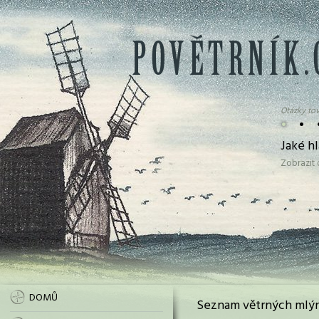
Otázky tov
•
•
Jaké h
Zobrazit
DOMŮ
Seznam větrných mlýn