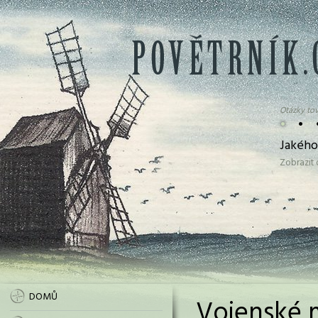
Otázky tov
•
•
Jakého
Zobrazit
DOMŮ
Vojenské 