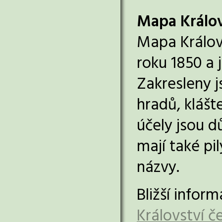
Mapa Králov
Mapa Královs
roku 1850 a
Zakresleny j
hradů, klášt
účely jsou d
mají také pi
názvy.
Bližší infor
Království 