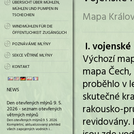
ÜBERSICHT ÜBER MÜHLEN,
MÜHLEN UND PUMPEN IN
Mapa Králov
TSCHECHIEN
WINDMÜHLEN FÜR DIE
ÖFFENTLICHKEIT ZUGÄNGLICH
I. vojensk
POZNÁVÁME MLÝNY
Výchozí mapo
SEKCE VĚTRNÉ MLÝNY
KONTAKT
mapa Čech, 
proběhlo v l
NEWS
skutečné kra
Den otevřených mlýnů 9. 5.
rakousko-pru
2026 - seznam otevřených
větrných mlýnů
revidovány.
Den otevřených mlýnů 9. 5. 2026
Kompletní, aktualizovaný přehled
všech zapojených vodních i…