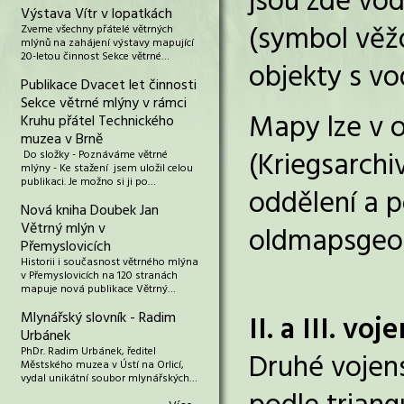
jsou zde vod
Výstava Vítr v lopatkách
(symbol věž
Zveme všechny přátelé větrných
mlýnů na zahájení výstavy mapující
20-letou činnost Sekce větrné…
objekty s v
Publikace Dvacet let činnosti
Sekce větrné mlýny v rámci
Mapy lze v o
Kruhu přátel Technického
muzea v Brně
(Kriegsarchiv
Do složky - Poznáváme větrné
mlýny - Ke stažení jsem uložil celou
publikaci. Je možno si ji po…
oddělení a p
Nová kniha Doubek Jan
Větrný mlýn v
oldmapsgeola
Přemyslovicích
Historii i současnost větrného mlýna
v Přemyslovicích na 120 stranách
mapuje nová publikace Větrný…
Mlynářský slovník - Radim
II. a III. v
Urbánek
PhDr. Radim Urbánek, ředitel
Druhé vojens
Městského muzea v Ústí na Orlicí,
vydal unikátní soubor mlynářských…