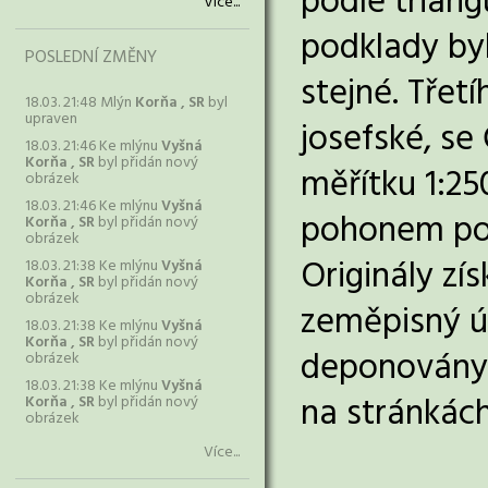
podle triang
Více...
podklady byl
POSLEDNÍ ZMĚNY
stejné. Tře
18.03. 21:48 Mlýn
Korňa , SR
byl
upraven
josefské, se
18.03. 21:46 Ke mlýnu
Vyšná
Korňa , SR
byl přidán nový
měřítku 1:2
obrázek
18.03. 21:46 Ke mlýnu
Vyšná
pohonem pou
Korňa , SR
byl přidán nový
obrázek
Originály z
18.03. 21:38 Ke mlýnu
Vyšná
Korňa , SR
byl přidán nový
obrázek
zeměpisný ús
18.03. 21:38 Ke mlýnu
Vyšná
Korňa , SR
byl přidán nový
deponovány 
obrázek
18.03. 21:38 Ke mlýnu
Vyšná
na stránkác
Korňa , SR
byl přidán nový
obrázek
Více...