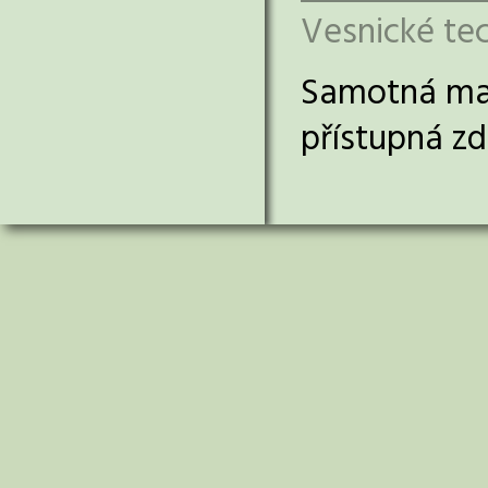
Vesnické te
Samotná m
přístupná z