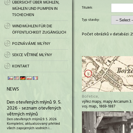
ÜBERSICHT ÜBER MÜHLEN,
Titulek:
MÜHLEN UND PUMPEN IN
TSCHECHIEN
Typ stavby:
WINDMÜHLEN FÜR DIE
ÖFFENTLICHKEIT ZUGÄNGLICH
Počet obrázků v databázi: 2
POZNÁVÁME MLÝNY
SEKCE VĚTRNÉ MLÝNY
KONTAKT
NEWS
Bořetice,
Den otevřených mlýnů 9. 5.
výřez mapy, mapy Arcanum 3.
voj. map., 1869-1887
2026 - seznam otevřených
větrných mlýnů
Den otevřených mlýnů 9. 5. 2026
Kompletní, aktualizovaný přehled
všech zapojených vodních i…