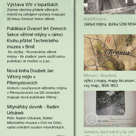
Výstava Vítr v lopatkách
Zveme všechny přátelé větrných
mlýnů na zahájení výstavy mapující
Bratříkovice,
20-letou činnost Sekce větrné…
základ mlýna, sbírka SZM N59
Publikace Dvacet let činnosti
Sekce větrné mlýny v rámci
Kruhu přátel Technického
muzea v Brně
Do složky - Poznáváme větrné
mlýny - Ke stažení jsem uložil celou
publikaci. Je možno si ji po…
Nová kniha Doubek Jan
Bílovec - Bravinné,
Větrný mlýn v
výřez z mapy, mapy Arcanum 2
Přemyslovicích
voj. map., 1836-1852
Historii i současnost větrného mlýna
v Přemyslovicích na 120 stranách
mapuje nová publikace Větrný…
Mlynářský slovník - Radim
Urbánek
PhDr. Radim Urbánek, ředitel
Městského muzea v Ústí na Orlicí,
vydal unikátní soubor mlynářských…
Jemnice, Na Podolí u čp. 261