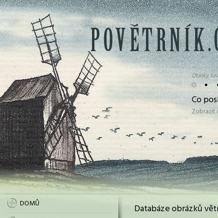
Otázky tov
•
•
Co pos
Zobrazit
DOMŮ
Databáze obrázků vět