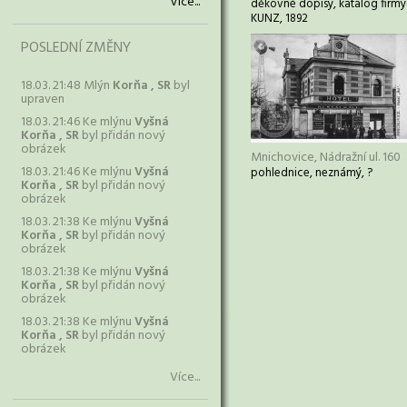
Více...
děkovné dopisy, katalog firmy
KUNZ, 1892
POSLEDNÍ ZMĚNY
18.03. 21:48 Mlýn
Korňa , SR
byl
upraven
18.03. 21:46 Ke mlýnu
Vyšná
Korňa , SR
byl přidán nový
obrázek
Mnichovice, Nádražní ul. 160
18.03. 21:46 Ke mlýnu
Vyšná
pohlednice, neznámý, ?
Korňa , SR
byl přidán nový
obrázek
18.03. 21:38 Ke mlýnu
Vyšná
Korňa , SR
byl přidán nový
obrázek
18.03. 21:38 Ke mlýnu
Vyšná
Korňa , SR
byl přidán nový
obrázek
18.03. 21:38 Ke mlýnu
Vyšná
Korňa , SR
byl přidán nový
obrázek
Více...