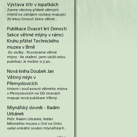
Výstava Vítr v lopatkách
Zveme všechny přátelé větrných
mlýnů na zahájení výstavy mapující
20-letou činnost Sekce větrné…
Publikace Dvacet let činnosti
Sekce větrné mlýny v rámci
Kruhu přátel Technického
muzea v Brně
Do složky - Poznáváme větrné
mlýny - Ke stažení jsem uložil celou
publikaci. Je možno si ji po…
Nová kniha Doubek Jan
Větrný mlýn v
Přemyslovicích
Historii i současnost větrného mlýna
v Přemyslovicích na 120 stranách
mapuje nová publikace Větrný…
Mlynářský slovník - Radim
Urbánek
PhDr. Radim Urbánek, ředitel
Městského muzea v Ústí na Orlicí,
vydal unikátní soubor mlynářských…