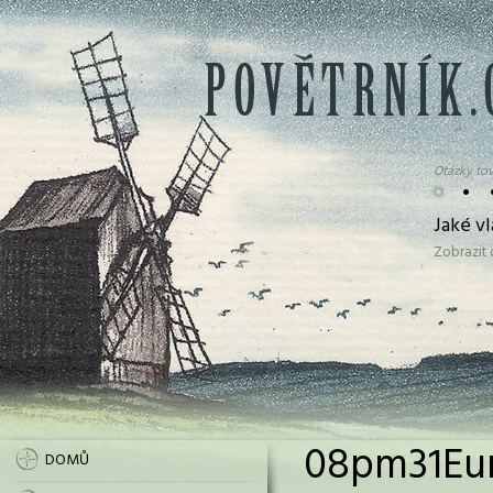
Otázky tov
•
•
Jaké v
Zobrazit
08pm31Eur
DOMŮ