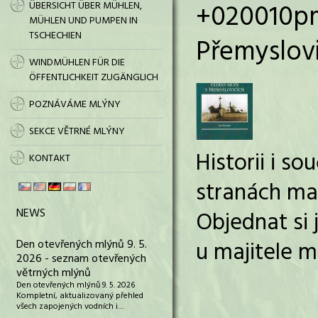
+020010pm
ÜBERSICHT ÜBER MÜHLEN,
MÜHLEN UND PUMPEN IN
TSCHECHIEN
Přemyslov
WINDMÜHLEN FÜR DIE
ÖFFENTLICHKEIT ZUGÄNGLICH
POZNÁVÁME MLÝNY
SEKCE VĚTRNÉ MLÝNY
Historii i s
KONTAKT
stranách ma
NEWS
Objednat si
u majitele m
Den otevřených mlýnů 9. 5.
2026 - seznam otevřených
větrných mlýnů
Den otevřených mlýnů 9. 5. 2026
Kompletní, aktualizovaný přehled
všech zapojených vodních i…