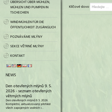
ÜBERSICHT ÜBER MÜHLEN,
Klíčové slovo
MÜHLEN UND PUMPEN IN
TSCHECHIEN
WINDMÜHLEN FÜR DIE
ÖFFENTLICHKEIT ZUGÄNGLICH
POZNÁVÁME MLÝNY
SEKCE VĚTRNÉ MLÝNY
KONTAKT
NEWS
Den otevřených mlýnů 9. 5.
2026 - seznam otevřených
větrných mlýnů
Den otevřených mlýnů 9. 5. 2026
Kompletní, aktualizovaný přehled
všech zapojených vodních i…