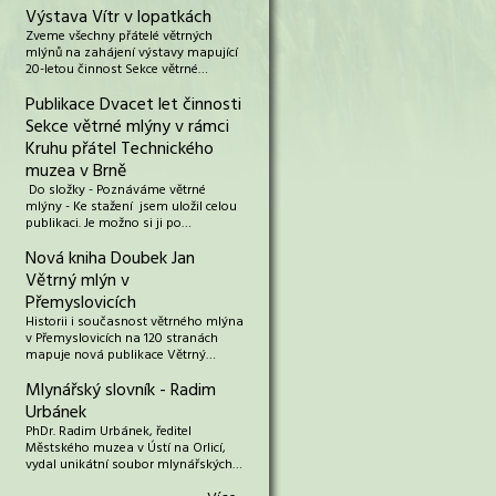
Výstava Vítr v lopatkách
Zveme všechny přátelé větrných
mlýnů na zahájení výstavy mapující
20-letou činnost Sekce větrné…
Publikace Dvacet let činnosti
Sekce větrné mlýny v rámci
Kruhu přátel Technického
muzea v Brně
Do složky - Poznáváme větrné
mlýny - Ke stažení jsem uložil celou
publikaci. Je možno si ji po…
Nová kniha Doubek Jan
Větrný mlýn v
Přemyslovicích
Historii i současnost větrného mlýna
v Přemyslovicích na 120 stranách
mapuje nová publikace Větrný…
Mlynářský slovník - Radim
Urbánek
PhDr. Radim Urbánek, ředitel
Městského muzea v Ústí na Orlicí,
vydal unikátní soubor mlynářských…