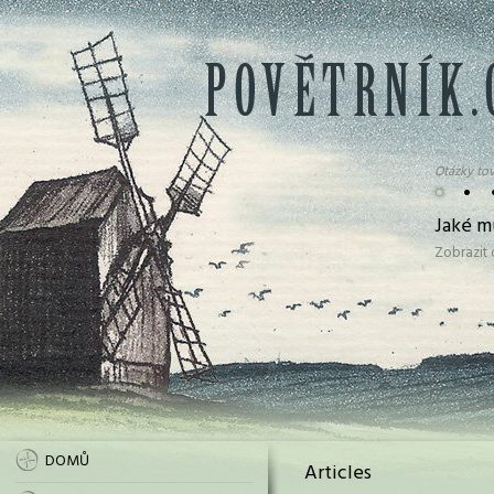
Otázky tov
•
•
Jaké m
Zobrazit
DOMŮ
Articles