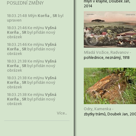
mlýn v krajině, Doubek Jan,
POSLEDNÍ ZMĚNY
2014
18.03. 21:48 Mlýn
Korňa , SR
byl
upraven
18.03. 21:46 Ke mlýnu
Vyšná
Korňa , SR
byl přidán nový
obrázek
18.03. 21:46 Ke mlýnu
Vyšná
Korňa , SR
byl přidán nový
Mladá Vožice, Radvanov -
obrázek
pohlednice, neznámý, 1918
18.03. 21:38 Ke mlýnu
Vyšná
Korňa , SR
byl přidán nový
obrázek
18.03. 21:38 Ke mlýnu
Vyšná
Korňa , SR
byl přidán nový
obrázek
18.03. 21:38 Ke mlýnu
Vyšná
Korňa , SR
byl přidán nový
obrázek
Odry, Kamenka -
Více...
zbytky trámů, Doubek Jan, 20