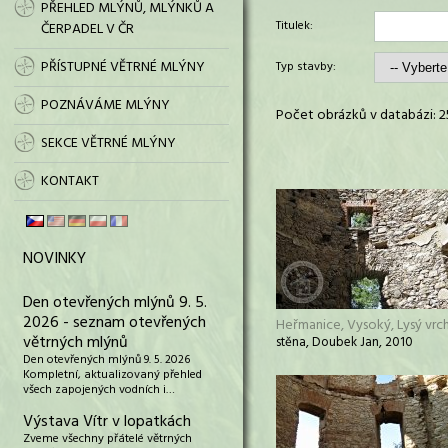
PŘEHLED MLÝNŮ, MLÝNKŮ A
Titulek:
ČERPADEL V ČR
PŘÍSTUPNÉ VĚTRNÉ MLÝNY
Typ stavby:
POZNÁVÁME MLÝNY
Počet obrázků v databázi: 2
SEKCE VĚTRNÉ MLÝNY
KONTAKT
NOVINKY
Den otevřených mlýnů 9. 5.
2026 - seznam otevřených
Heřmanice, Vysoký, Lysý vrc
větrných mlýnů
stěna, Doubek Jan, 2010
Den otevřených mlýnů 9. 5. 2026
Kompletní, aktualizovaný přehled
všech zapojených vodních i…
Výstava Vítr v lopatkách
Zveme všechny přátelé větrných