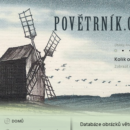
Otázky tov
•
•
Kolik 
Zobrazit
DOMŮ
Databáze obrázků vět