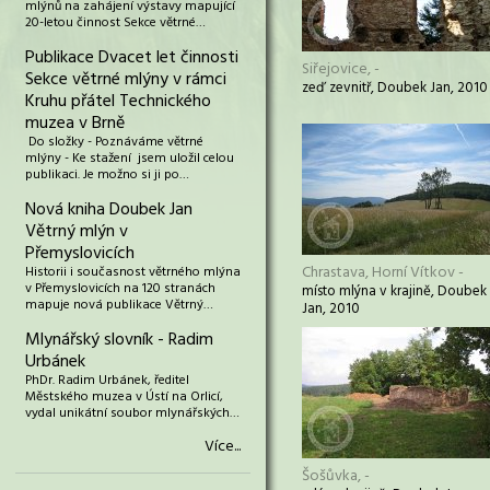
mlýnů na zahájení výstavy mapující
20-letou činnost Sekce větrné…
Publikace Dvacet let činnosti
Siřejovice, -
Sekce větrné mlýny v rámci
zeď zevnitř, Doubek Jan, 2010
Kruhu přátel Technického
muzea v Brně
Do složky - Poznáváme větrné
mlýny - Ke stažení jsem uložil celou
publikaci. Je možno si ji po…
Nová kniha Doubek Jan
Větrný mlýn v
Přemyslovicích
Chrastava, Horní Vítkov -
Historii i současnost větrného mlýna
v Přemyslovicích na 120 stranách
místo mlýna v krajině, Doubek
mapuje nová publikace Větrný…
Jan, 2010
Mlynářský slovník - Radim
Urbánek
PhDr. Radim Urbánek, ředitel
Městského muzea v Ústí na Orlicí,
vydal unikátní soubor mlynářských…
Více...
Šošůvka, -