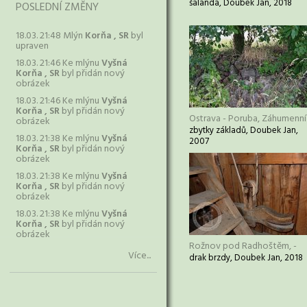
šalanda, Doubek Jan, 2018
POSLEDNÍ ZMĚNY
18.03. 21:48 Mlýn
Korňa , SR
byl
upraven
18.03. 21:46 Ke mlýnu
Vyšná
Korňa , SR
byl přidán nový
obrázek
18.03. 21:46 Ke mlýnu
Vyšná
Korňa , SR
byl přidán nový
Ostrava - Poruba, Záhumenní
obrázek
zbytky základů, Doubek Jan,
18.03. 21:38 Ke mlýnu
Vyšná
2007
Korňa , SR
byl přidán nový
obrázek
18.03. 21:38 Ke mlýnu
Vyšná
Korňa , SR
byl přidán nový
obrázek
18.03. 21:38 Ke mlýnu
Vyšná
Korňa , SR
byl přidán nový
obrázek
Rožnov pod Radhoštěm, -
Více...
drak brzdy, Doubek Jan, 2018