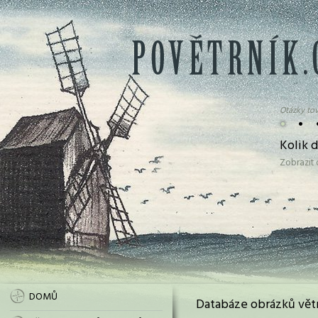
Otázky tov
•
•
Kolik 
Zobrazit
DOMŮ
Databáze obrázků vět