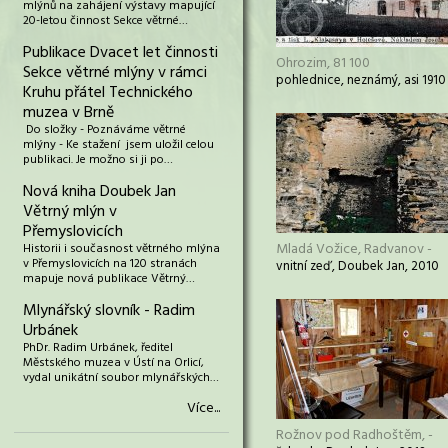
mlýnů na zahájení výstavy mapující
20-letou činnost Sekce větrné…
Publikace Dvacet let činnosti
Ohrozim, 81 100
Sekce větrné mlýny v rámci
pohlednice, neznámý, asi 1910
Kruhu přátel Technického
muzea v Brně
Do složky - Poznáváme větrné
mlýny - Ke stažení jsem uložil celou
publikaci. Je možno si ji po…
Nová kniha Doubek Jan
Větrný mlýn v
Přemyslovicích
Mladá Vožice, Radvanov -
Historii i současnost větrného mlýna
v Přemyslovicích na 120 stranách
vnitní zeď, Doubek Jan, 2010
mapuje nová publikace Větrný…
Mlynářský slovník - Radim
Urbánek
PhDr. Radim Urbánek, ředitel
Městského muzea v Ústí na Orlicí,
vydal unikátní soubor mlynářských…
Více...
Rožnov pod Radhoštěm, -