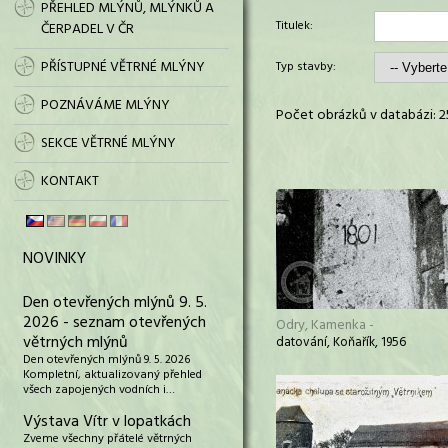
PŘEHLED MLÝNŮ, MLÝNKŮ A
Titulek:
ČERPADEL V ČR
PŘÍSTUPNÉ VĚTRNÉ MLÝNY
Typ stavby:
POZNÁVÁME MLÝNY
Počet obrázků v databázi: 2
SEKCE VĚTRNÉ MLÝNY
KONTAKT
NOVINKY
Den otevřených mlýnů 9. 5.
2026 - seznam otevřených
Odry, Kamenka -
větrných mlýnů
datování, Koňařík, 1956
Den otevřených mlýnů 9. 5. 2026
Kompletní, aktualizovaný přehled
všech zapojených vodních i…
Výstava Vítr v lopatkách
Zveme všechny přátelé větrných