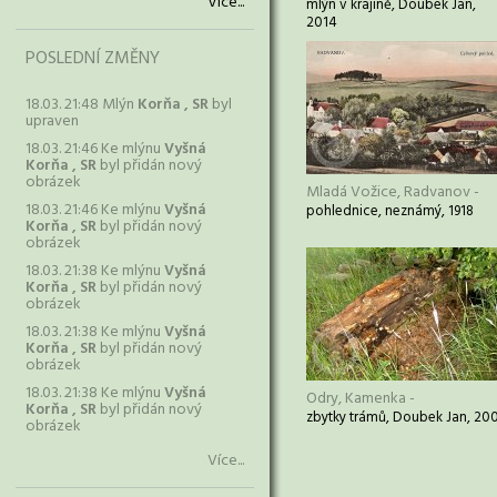
Více...
mlýn v krajině, Doubek Jan,
2014
POSLEDNÍ ZMĚNY
18.03. 21:48 Mlýn
Korňa , SR
byl
upraven
18.03. 21:46 Ke mlýnu
Vyšná
Korňa , SR
byl přidán nový
obrázek
Mladá Vožice, Radvanov -
18.03. 21:46 Ke mlýnu
Vyšná
pohlednice, neznámý, 1918
Korňa , SR
byl přidán nový
obrázek
18.03. 21:38 Ke mlýnu
Vyšná
Korňa , SR
byl přidán nový
obrázek
18.03. 21:38 Ke mlýnu
Vyšná
Korňa , SR
byl přidán nový
obrázek
18.03. 21:38 Ke mlýnu
Vyšná
Odry, Kamenka -
Korňa , SR
byl přidán nový
zbytky trámů, Doubek Jan, 20
obrázek
Více...