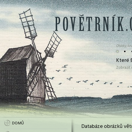
Otázky tov
•
•
Které š
Zobrazit
DOMŮ
Databáze obrázků vět