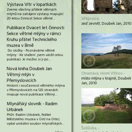
Výstava Vítr v lopatkách
Zveme všechny přátelé větrných
mlýnů na zahájení výstavy mapující
Siřejovice, -
20-letou činnost Sekce větrné…
zeď zevnitř, Doubek Jan, 2010
Publikace Dvacet let činnosti
Sekce větrné mlýny v rámci
Kruhu přátel Technického
muzea v Brně
Do složky - Poznáváme větrné
mlýny - Ke stažení jsem uložil celou
publikaci. Je možno si ji po…
Nová kniha Doubek Jan
Chrastava, Horní Vítkov -
Větrný mlýn v
místo mlýna v krajině, Doubek
Přemyslovicích
Jan, 2010
Historii i současnost větrného mlýna
v Přemyslovicích na 120 stranách
mapuje nová publikace Větrný…
Mlynářský slovník - Radim
Urbánek
PhDr. Radim Urbánek, ředitel
Městského muzea v Ústí na Orlicí,
vydal unikátní soubor mlynářských…
Šošůvka, -