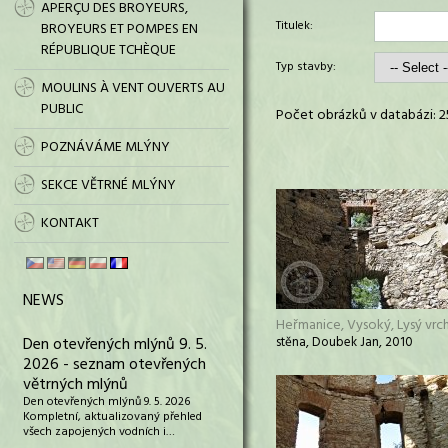
APERÇU DES BROYEURS,
Titulek:
BROYEURS ET POMPES EN
RÉPUBLIQUE TCHÈQUE
Typ stavby:
MOULINS À VENT OUVERTS AU
PUBLIC
Počet obrázků v databázi: 2
POZNÁVÁME MLÝNY
SEKCE VĚTRNÉ MLÝNY
KONTAKT
NEWS
Heřmanice, Vysoký, Lysý vrc
Den otevřených mlýnů 9. 5.
stěna, Doubek Jan, 2010
2026 - seznam otevřených
větrných mlýnů
Den otevřených mlýnů 9. 5. 2026
Kompletní, aktualizovaný přehled
všech zapojených vodních i…