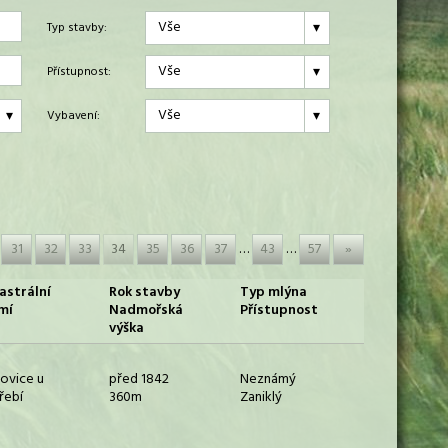
Vše
Typ stavby:
Vše
Přístupnost:
Vše
Vybavení:
31
32
33
34
35
36
37
…
43
…
57
»
astrální
Rok stavby
Typ mlýna
mí
Nadmořská
Přístupnost
výška
lovice u
před 1842
Neznámý
řebí
360m
Zaniklý