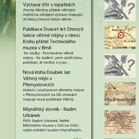
Výstava Vítr v lopatkách
Zveme všechny přátelé větrných
mlýnů na zahájení výstavy mapující
20-letou činnost Sekce větrné…
Publikace Dvacet let činnosti
Sekce větrné mlýny v rámci
Kruhu přátel Technického
muzea v Brně
Do složky - Poznáváme větrné
mlýny - Ke stažení jsem uložil celou
publikaci. Je možno si ji po…
Nová kniha Doubek Jan
Větrný mlýn v
Přemyslovicích
Historii i současnost větrného mlýna
v Přemyslovicích na 120 stranách
mapuje nová publikace Větrný…
Mlynářský slovník - Radim
Urbánek
PhDr. Radim Urbánek, ředitel
Městského muzea v Ústí na Orlicí,
vydal unikátní soubor mlynářských…