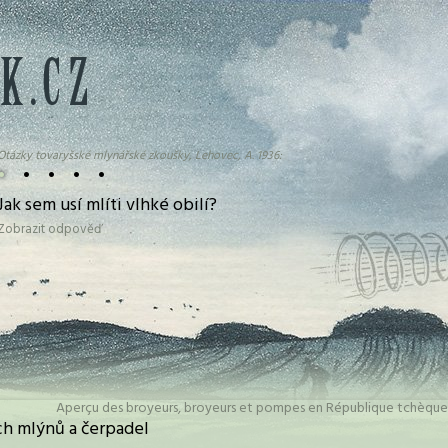
Otázky tovaryšské mlynářské zkoušky, Lehovec, A. 1936:
•
•
•
•
•
Jak sem usí mlíti vlhké obilí?
Zobrazit odpověď
Aperçu des broyeurs, broyeurs et pompes en République tchèque
h mlýnů a čerpadel