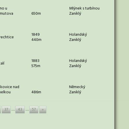
no u
Mlýnek s turbínou
mutova
650m
Zaniklý
1849
Holandský
rechtice
440m
Zaniklý
1883
Holandský
alí
575m
Zaniklý
kovice nad
Německý
elkou
486m
Zaniklý
37
…
43
…
57
»