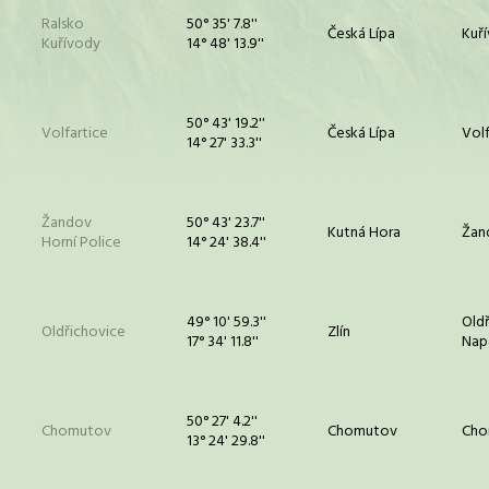
Ralsko
50° 35' 7.8''
Česká Lípa
Kuř
Kuřívody
14° 48' 13.9''
50° 43' 19.2''
Volfartice
Česká Lípa
Volf
14° 27' 33.3''
Žandov
50° 43' 23.7''
Kutná Hora
Žan
Horní Police
14° 24' 38.4''
49° 10' 59.3''
Oldř
Oldřichovice
Zlín
17° 34' 11.8''
Nap
50° 27' 4.2''
Chomutov
Chomutov
Cho
13° 24' 29.8''