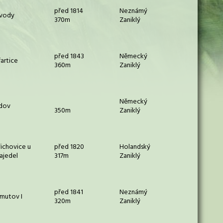
před 1814
Neznámý
ívody
370m
Zaniklý
před 1843
Německý
artice
360m
Zaniklý
Německý
dov
350m
Zaniklý
ichovice u
před 1820
Holandský
ajedel
317m
Zaniklý
před 1841
Neznámý
mutov I
320m
Zaniklý