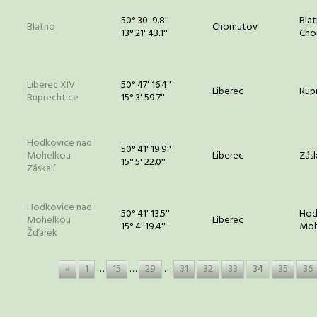
50° 30' 9.8''
Blat
Blatno
Chomutov
13° 21' 43.1''
Cho
Liberec XIV
50° 47' 16.4''
Liberec
Rup
Ruprechtice
15° 3' 59.7''
Hodkovice nad
50° 41' 19.9''
Mohelkou
Liberec
Zásk
15° 5' 22.0''
Záskalí
Hodkovice nad
50° 41' 13.5''
Hod
Mohelkou
Liberec
15° 4' 19.4''
Moh
Žďárek
«
1
…
15
…
29
…
31
32
33
34
35
36