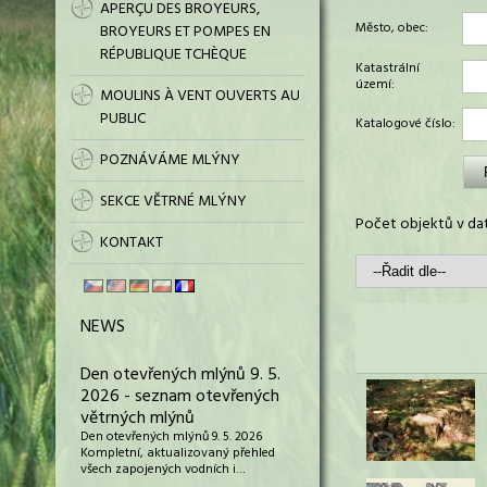
APERÇU DES BROYEURS,
Město, obec:
BROYEURS ET POMPES EN
RÉPUBLIQUE TCHÈQUE
Katastrální
území:
MOULINS À VENT OUVERTS AU
PUBLIC
Katalogové číslo:
POZNÁVÁME MLÝNY
SEKCE VĚTRNÉ MLÝNY
Počet objektů v dat
KONTAKT
NEWS
Den otevřených mlýnů 9. 5.
2026 - seznam otevřených
větrných mlýnů
Den otevřených mlýnů 9. 5. 2026
Kompletní, aktualizovaný přehled
všech zapojených vodních i…