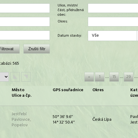
Ulice, místní
část, přidružená
obec:
Okres:
Vše
Datum stavby:
abázi: 565
«
1
…
15
…
29
…
Město
GPS souřadnice
Okres
Kat
Ulice a čp.
úze
Jestřebí
50° 36' 9.6''
Pav
Pavlovice,
Česká Lípa
14° 32' 50.4''
Jest
Popelov