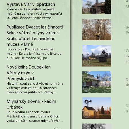
A
Výstava Vítr v lopatkách
C
Zveme všechny přátelé větrných
mlýnů na zahájení výstavy mapující
20-letou činnost Sekce větrné…
Publikace Dvacet let činnosti
B
Sekce větrné mlýny v rámci
P
Kruhu přátel Technického
muzea v Brně
Do složky - Poznáváme větrné
Č
mlýny - Ke stažení jsem uložil celou
K
publikaci. Je možno si ji po…
H
Nová kniha Doubek Jan
Větrný mlýn v
Přemyslovicích
D
Historii i současnost větrného mlýna
4
v Přemyslovicích na 120 stranách
mapuje nová publikace Větrný…
Mlynářský slovník - Radim
D
Urbánek
u
PhDr. Radim Urbánek, ředitel
Městského muzea v Ústí na Orlicí,
vydal unikátní soubor mlynářských…