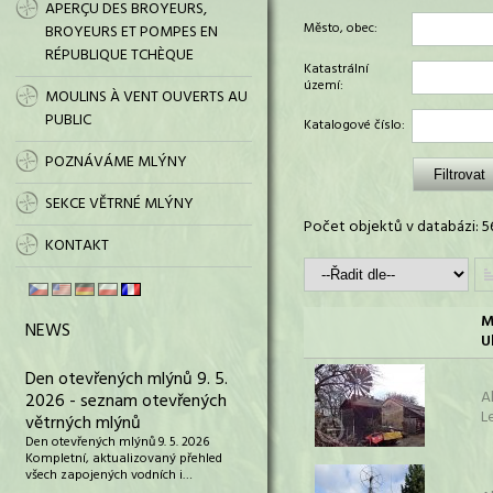
APERÇU DES BROYEURS,
Město, obec:
BROYEURS ET POMPES EN
RÉPUBLIQUE TCHÈQUE
Katastrální
území:
MOULINS À VENT OUVERTS AU
PUBLIC
Katalogové číslo:
POZNÁVÁME MLÝNY
SEKCE VĚTRNÉ MLÝNY
Počet objektů v databázi: 5
KONTAKT
M
NEWS
U
Den otevřených mlýnů 9. 5.
A
2026 - seznam otevřených
L
větrných mlýnů
Den otevřených mlýnů 9. 5. 2026
Kompletní, aktualizovaný přehled
všech zapojených vodních i…