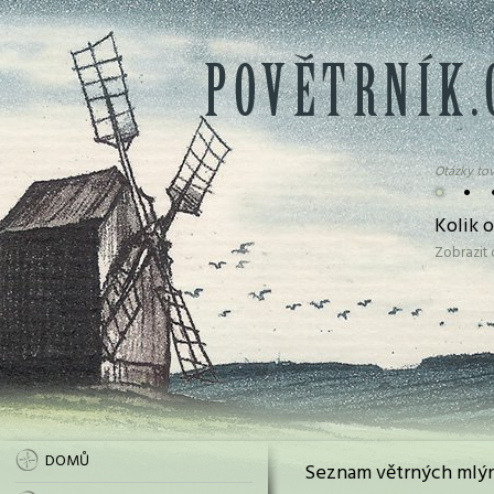
Otázky tov
•
•
Kolik 
Zobrazit
DOMŮ
Seznam větrných mlýn