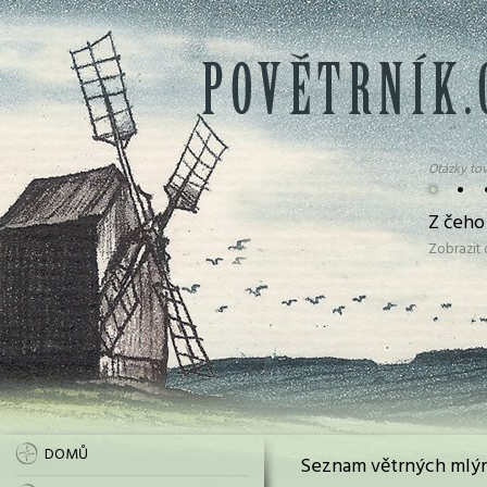
Otázky tov
•
•
Z čeho
Zobrazit
DOMŮ
Seznam větrných mlýn