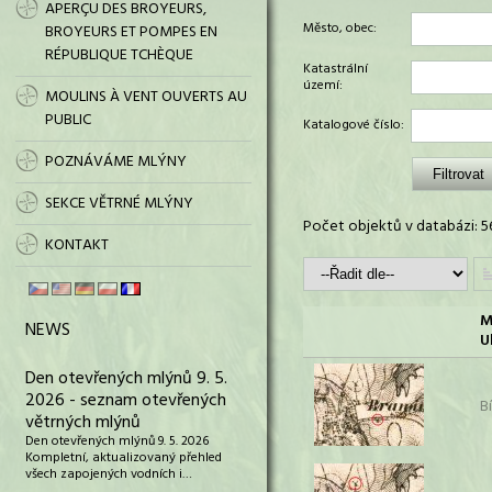
APERÇU DES BROYEURS,
Město, obec:
BROYEURS ET POMPES EN
RÉPUBLIQUE TCHÈQUE
Katastrální
území:
MOULINS À VENT OUVERTS AU
PUBLIC
Katalogové číslo:
POZNÁVÁME MLÝNY
SEKCE VĚTRNÉ MLÝNY
Počet objektů v databázi: 5
KONTAKT
M
NEWS
U
Den otevřených mlýnů 9. 5.
2026 - seznam otevřených
B
větrných mlýnů
Den otevřených mlýnů 9. 5. 2026
Kompletní, aktualizovaný přehled
všech zapojených vodních i…