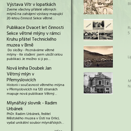
B
Výstava Vítr v lopatkách
Zveme všechny přátelé větrných
mlýnů na zahájení výstavy mapující
20-letou činnost Sekce větrné…
Publikace Dvacet let činnosti
R
Sekce větrné mlýny v rámci
5
Kruhu přátel Technického
muzea v Brně
Do složky - Poznáváme větrné
mlýny - Ke stažení jsem uložil celou
L
publikaci. Je možno si ji po…
Nová kniha Doubek Jan
Větrný mlýn v
Přemyslovicích
M
Historii i současnost větrného mlýna
N
v Přemyslovicích na 120 stranách
mapuje nová publikace Větrný…
Mlynářský slovník - Radim
Urbánek
PhDr. Radim Urbánek, ředitel
Městského muzea v Ústí na Orlicí,
vydal unikátní soubor mlynářských…