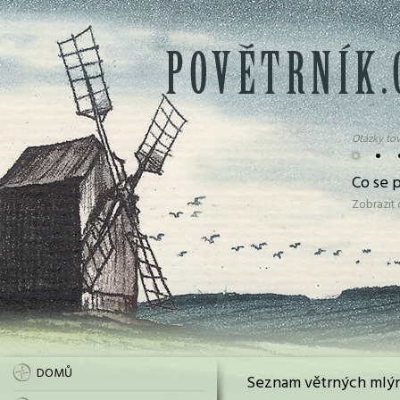
Otázky tov
•
•
Co se 
Zobrazit
DOMŮ
Seznam větrných mlýn