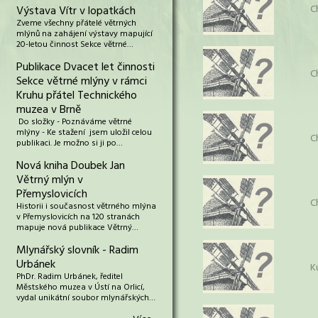
C
Výstava Vítr v lopatkách
Zveme všechny přátelé větrných
mlýnů na zahájení výstavy mapující
20-letou činnost Sekce větrné…
Publikace Dvacet let činnosti
C
Sekce větrné mlýny v rámci
Kruhu přátel Technického
muzea v Brně
Do složky - Poznáváme větrné
mlýny - Ke stažení jsem uložil celou
C
publikaci. Je možno si ji po…
Nová kniha Doubek Jan
Větrný mlýn v
Přemyslovicích
C
Historii i současnost větrného mlýna
v Přemyslovicích na 120 stranách
mapuje nová publikace Větrný…
Mlynářský slovník - Radim
Urbánek
K
PhDr. Radim Urbánek, ředitel
Městského muzea v Ústí na Orlicí,
vydal unikátní soubor mlynářských…