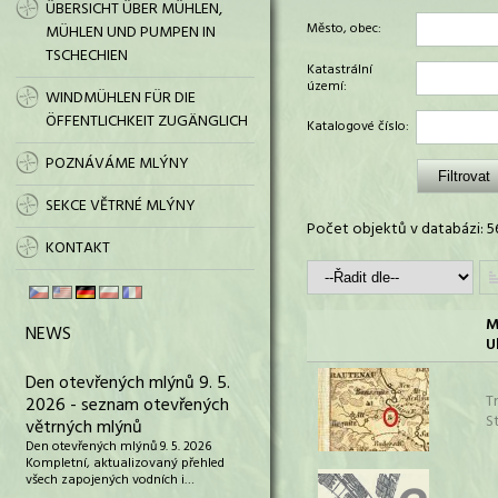
ÜBERSICHT ÜBER MÜHLEN,
Město, obec:
MÜHLEN UND PUMPEN IN
TSCHECHIEN
Katastrální
území:
WINDMÜHLEN FÜR DIE
ÖFFENTLICHKEIT ZUGÄNGLICH
Katalogové číslo:
POZNÁVÁME MLÝNY
SEKCE VĚTRNÉ MLÝNY
Počet objektů v databázi: 5
KONTAKT
M
NEWS
U
Den otevřených mlýnů 9. 5.
T
2026 - seznam otevřených
S
větrných mlýnů
Den otevřených mlýnů 9. 5. 2026
Kompletní, aktualizovaný přehled
všech zapojených vodních i…