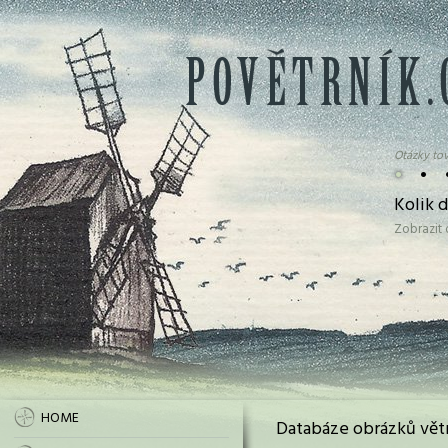
Otázky tov
•
•
Kolik 
Zobrazit
HOME
Databáze obrázků vět