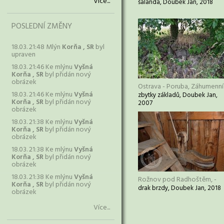
Více...
šalanda, Doubek Jan, 2018
POSLEDNÍ ZMĚNY
18.03. 21:48 Mlýn
Korňa , SR
byl
upraven
18.03. 21:46 Ke mlýnu
Vyšná
Korňa , SR
byl přidán nový
obrázek
Ostrava - Poruba, Záhumenní
18.03. 21:46 Ke mlýnu
Vyšná
zbytky základů, Doubek Jan,
Korňa , SR
byl přidán nový
2007
obrázek
18.03. 21:38 Ke mlýnu
Vyšná
Korňa , SR
byl přidán nový
obrázek
18.03. 21:38 Ke mlýnu
Vyšná
Korňa , SR
byl přidán nový
obrázek
18.03. 21:38 Ke mlýnu
Vyšná
Rožnov pod Radhoštěm, -
Korňa , SR
byl přidán nový
drak brzdy, Doubek Jan, 2018
obrázek
Více...