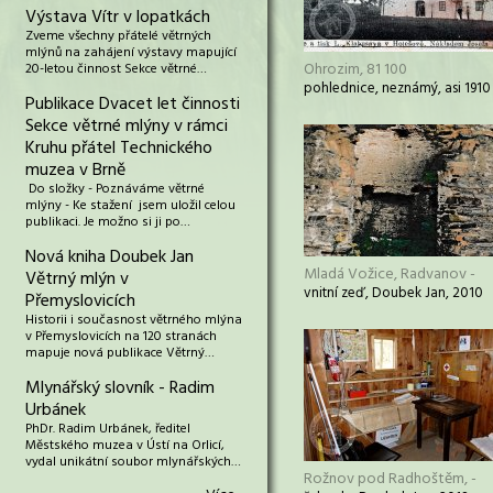
Výstava Vítr v lopatkách
Zveme všechny přátelé větrných
mlýnů na zahájení výstavy mapující
Ohrozim, 81 100
20-letou činnost Sekce větrné…
pohlednice, neznámý, asi 1910
Publikace Dvacet let činnosti
Sekce větrné mlýny v rámci
Kruhu přátel Technického
muzea v Brně
Do složky - Poznáváme větrné
mlýny - Ke stažení jsem uložil celou
publikaci. Je možno si ji po…
Nová kniha Doubek Jan
Mladá Vožice, Radvanov -
Větrný mlýn v
vnitní zeď, Doubek Jan, 2010
Přemyslovicích
Historii i současnost větrného mlýna
v Přemyslovicích na 120 stranách
mapuje nová publikace Větrný…
Mlynářský slovník - Radim
Urbánek
PhDr. Radim Urbánek, ředitel
Městského muzea v Ústí na Orlicí,
vydal unikátní soubor mlynářských…
Rožnov pod Radhoštěm, -