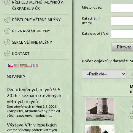
PŘEHLED MLÝNŮ, MLÝNKŮ A
Město, obec:
ČERPADEL V ČR
Katastrální
PŘÍSTUPNÉ VĚTRNÉ MLÝNY
území:
POZNÁVÁME MLÝNY
Katalogové číslo:
SEKCE VĚTRNÉ MLÝNY
KONTAKT
Počet objektů v databázi: 5
NOVINKY
M
Den otevřených mlýnů 9. 5.
U
2026 - seznam otevřených
větrných mlýnů
L
Den otevřených mlýnů 9. 5. 2026
F
Kompletní, aktualizovaný přehled
J
všech zapojených vodních i…
5
Výstava Vítr v lopatkách
Zveme všechny přátelé větrných
H