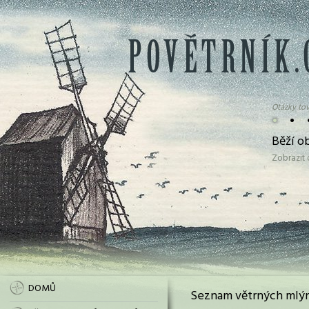
Otázky tov
•
•
Běží ob
Zobrazit
DOMŮ
Seznam větrných mlýn