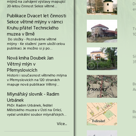
mlýnů na zahájení výstavy mapující
D
20-letou činnost Sekce větrné…
e
Publikace Dvacet let činnosti
Sekce větrné mlýny v rámci
Kruhu přátel Technického
T
muzea v Brně
1
Do složky - Poznáváme větrné
mlýny - Ke stažení jsem uložil celou
publikaci. Je možno si ji po…
S
Nová kniha Doubek Jan
3
Větrný mlýn v
Přemyslovicích
Historii i současnost větrného mlýna
v Přemyslovicích na 120 stranách
B
mapuje nová publikace Větrný…
A
Mlynářský slovník - Radim
Urbánek
PhDr. Radim Urbánek, ředitel
Městského muzea v Ústí na Orlicí,
B
vydal unikátní soubor mlynářských…
H
Více...