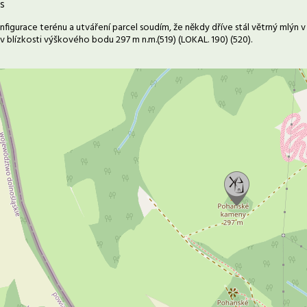
s
nfigurace terénu a utváření parcel soudím, že někdy dříve stál větrný mlýn
v blízkosti výškového bodu 297 m n.m.(519) (LOKAL. 190) (520).