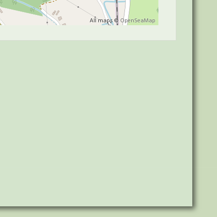
All maps ©
OpenSeaMap