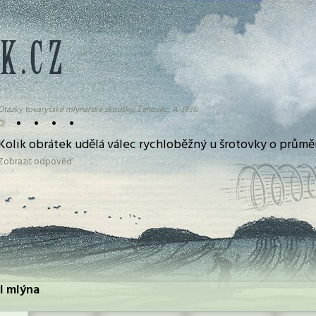
Otázky tovaryšské mlynářské zkoušky, Lehovec, A. 1936:
•
•
•
•
•
Kolik obrátek udělá válec rychloběžný u šrotovky o průmě
Zobrazit odpověď
l mlýna