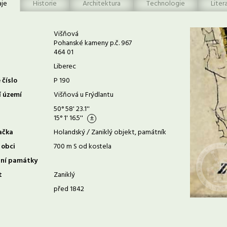
aje
Historie
Architektura
Technologie
Liter
Višňová
Pohanské kameny p.č. 967
464 01
Liberec
 číslo
P 190
í území
Višňová u Frýdlantu
50° 58' 23.1''
15° 1' 16.5''
ačka
Holandský / Zaniklý objekt, památník
 obci
700 m S od kostela
rní památky
t
Zaniklý
před 1842