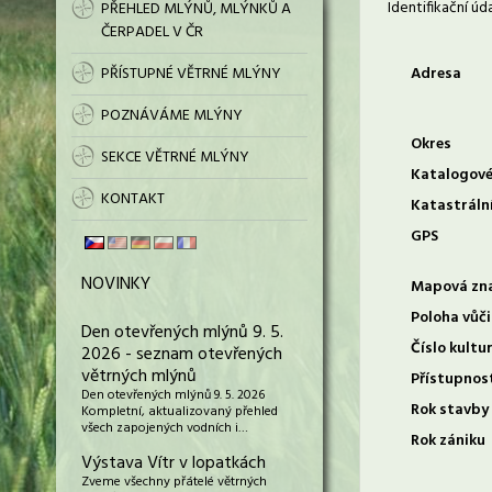
Identifikační úd
PŘEHLED MLÝNŮ, MLÝNKŮ A
ČERPADEL V ČR
PŘÍSTUPNÉ VĚTRNÉ MLÝNY
Adresa
POZNÁVÁME MLÝNY
Okres
SEKCE VĚTRNÉ MLÝNY
Katalogové
KONTAKT
Katastráln
GPS
NOVINKY
Mapová zn
Poloha vůči
Den otevřených mlýnů 9. 5.
Číslo kultu
2026 - seznam otevřených
větrných mlýnů
Přístupnos
Den otevřených mlýnů 9. 5. 2026
Rok stavby
Kompletní, aktualizovaný přehled
všech zapojených vodních i…
Rok zániku
Výstava Vítr v lopatkách
Zveme všechny přátelé větrných