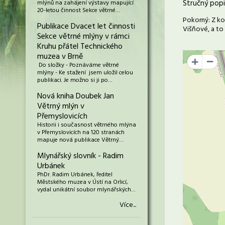
Stručný popi
mlýnů na zahájení výstavy mapující
20-letou činnost Sekce větrné…
Pokorný: Z ko
Publikace Dvacet let činnosti
Višňové, a to 
Sekce větrné mlýny v rámci
Kruhu přátel Technického
muzea v Brně
+
Do složky - Poznáváme větrné
mlýny - Ke stažení jsem uložil celou
publikaci. Je možno si ji po…
Nová kniha Doubek Jan
Větrný mlýn v
Přemyslovicích
Historii i současnost větrného mlýna
v Přemyslovicích na 120 stranách
mapuje nová publikace Větrný…
Mlynářský slovník - Radim
Urbánek
PhDr. Radim Urbánek, ředitel
Městského muzea v Ústí na Orlicí,
vydal unikátní soubor mlynářských…
Více...