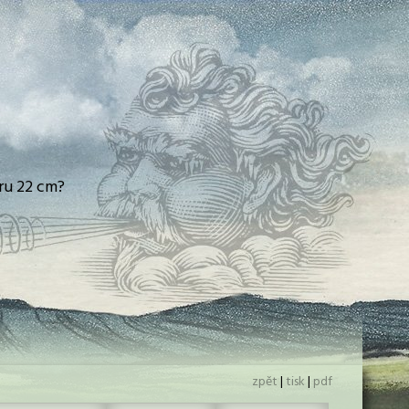
ru 22 cm?
zpět
|
tisk
|
pdf