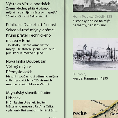
Výstava Vítr v lopatkách
Zveme všechny přátelé větrných
mlýnů na zahájení výstavy mapující
Horní Podluží, Světlík 338
20-letou činnost Sekce větrné…
historický pohled na mlýn,
Publikace Dvacet let činnosti
neznámý, nedatováno
Sekce větrné mlýny v rámci
Kruhu přátel Technického
muzea v Brně
Do složky - Poznáváme větrné
mlýny - Ke stažení jsem uložil celou
publikaci. Je možno si ji po…
Nová kniha Doubek Jan
Větrný mlýn v
Přemyslovicích
Bulovka,
Historii i současnost větrného mlýna
kresba, Hausmann, 1890
v Přemyslovicích na 120 stranách
mapuje nová publikace Větrný…
Mlynářský slovník - Radim
Urbánek
PhDr. Radim Urbánek, ředitel
Městského muzea v Ústí na Orlicí,
vydal unikátní soubor mlynářských…