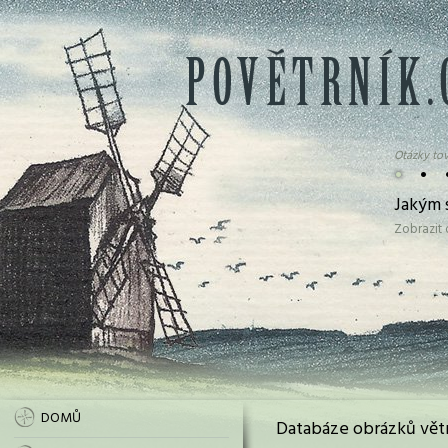
Otázky tov
•
•
Jakým 
Zobrazit
DOMŮ
Databáze obrázků vět