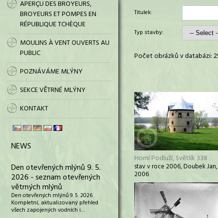
APERÇU DES BROYEURS,
Titulek:
BROYEURS ET POMPES EN
RÉPUBLIQUE TCHÈQUE
Typ stavby:
MOULINS À VENT OUVERTS AU
PUBLIC
Počet obrázků v databázi: 2
POZNÁVÁME MLÝNY
SEKCE VĚTRNÉ MLÝNY
KONTAKT
NEWS
Horní Podluží, Světlík 338
Den otevřených mlýnů 9. 5.
stav v roce 2006, Doubek Jan,
2006
2026 - seznam otevřených
větrných mlýnů
Den otevřených mlýnů 9. 5. 2026
Kompletní, aktualizovaný přehled
všech zapojených vodních i…