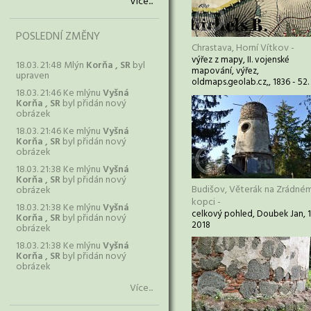
Více...
POSLEDNÍ ZMĚNY
Chrastava, Horní Vítkov -
výřez z mapy, II. vojenské
18.03. 21:48 Mlýn
Korňa , SR
byl
mapování, výřez,
upraven
oldmaps.geolab.cz,, 1836 - 52.
18.03. 21:46 Ke mlýnu
Vyšná
Korňa , SR
byl přidán nový
obrázek
18.03. 21:46 Ke mlýnu
Vyšná
Korňa , SR
byl přidán nový
obrázek
18.03. 21:38 Ke mlýnu
Vyšná
Korňa , SR
byl přidán nový
Budišov, Věterák na Zrádné
obrázek
kopci -
18.03. 21:38 Ke mlýnu
Vyšná
celkový pohled, Doubek Jan, 
Korňa , SR
byl přidán nový
2018
obrázek
18.03. 21:38 Ke mlýnu
Vyšná
Korňa , SR
byl přidán nový
obrázek
Více...