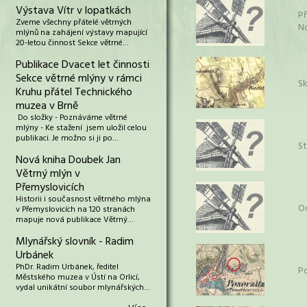
Výstava Vítr v lopatkách
P
Zveme všechny přátelé větrných
N
mlýnů na zahájení výstavy mapující
20-letou činnost Sekce větrné…
Publikace Dvacet let činnosti
Sekce větrné mlýny v rámci
S
Kruhu přátel Technického
muzea v Brně
Do složky - Poznáváme větrné
mlýny - Ke stažení jsem uložil celou
publikaci. Je možno si ji po…
St
Nová kniha Doubek Jan
Větrný mlýn v
Přemyslovicích
Historii i současnost větrného mlýna
O
v Přemyslovicích na 120 stranách
mapuje nová publikace Větrný…
Mlynářský slovník - Radim
Urbánek
PhDr. Radim Urbánek, ředitel
P
Městského muzea v Ústí na Orlicí,
vydal unikátní soubor mlynářských…