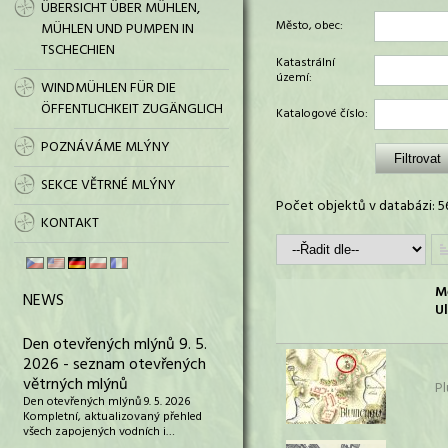
ÜBERSICHT ÜBER MÜHLEN,
Město, obec:
MÜHLEN UND PUMPEN IN
TSCHECHIEN
Katastrální
území:
WINDMÜHLEN FÜR DIE
ÖFFENTLICHKEIT ZUGÄNGLICH
Katalogové číslo:
POZNÁVÁME MLÝNY
SEKCE VĚTRNÉ MLÝNY
Počet objektů v databázi: 5
KONTAKT
M
NEWS
Ul
Den otevřených mlýnů 9. 5.
2026 - seznam otevřených
větrných mlýnů
P
Den otevřených mlýnů 9. 5. 2026
Kompletní, aktualizovaný přehled
všech zapojených vodních i…