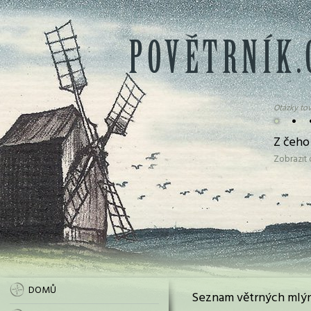
Otázky tov
•
•
Z čeho
Zobrazit
DOMŮ
Seznam větrných mlýn