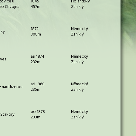
tovice u
1845
Holandský
ho Chvojna
457m
Zaniklý
1872
Německý
nky
308m
Zaniklý
asi 1874
Německý
ěves
232m
Zaniklý
asi 1860
Německý
 nad Jizerou
235m
Zaniklý
po 1878
Německý
 Stakory
233m
Zaniklý