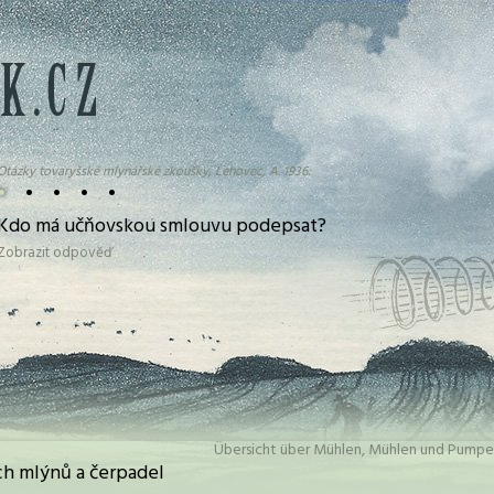
Otázky tovaryšské mlynářské zkoušky, Lehovec, A. 1936:
•
•
•
•
•
Kdo má učňovskou smlouvu podepsat?
Zobrazit odpověď
Übersicht über Mühlen, Mühlen und Pumpe
h mlýnů a čerpadel