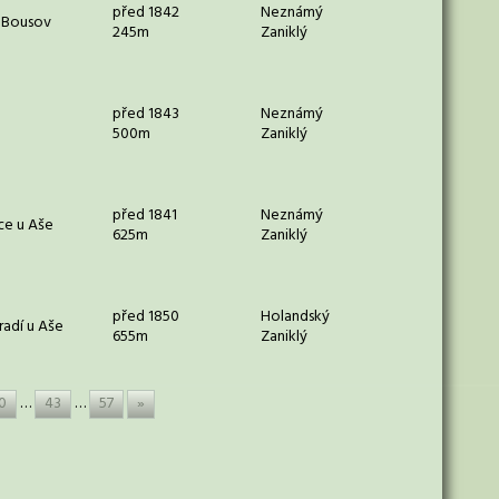
před 1842
Neznámý
 Bousov
245m
Zaniklý
před 1843
Neznámý
500m
Zaniklý
před 1841
Neznámý
ce u Aše
625m
Zaniklý
před 1850
Holandský
adí u Aše
655m
Zaniklý
0
…
43
…
57
»