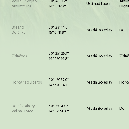
Velké Chvojno
50° 43' 3.2''
Arnul
Ústí nad Labem
Arnultovice
14° 3' 17.2''
Luční
Březno
50° 23' 14.0''
Mladá Boleslav
Dolá
Dolánky
15° 0' 11.9''
50° 25' 25.1''
Židněves
Mladá Boleslav
Židn
14° 59' 14.8''
50° 19' 37.0''
Horky nad Jizerou
Mladá Boleslav
Horky
14° 50' 34.1''
Dolní Stakory
50° 25' 43.2''
Mladá Boleslav
Dolní
Val na Horce
14° 57' 58.6''