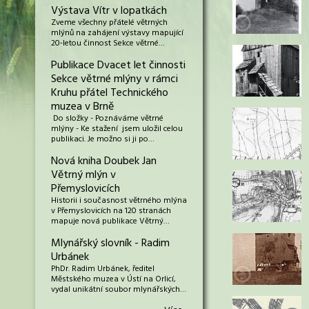
Výstava Vítr v lopatkách
Zveme všechny přátelé větrných
mlýnů na zahájení výstavy mapující
20-letou činnost Sekce větrné…
Publikace Dvacet let činnosti
Sekce větrné mlýny v rámci
Kruhu přátel Technického
muzea v Brně
Do složky - Poznáváme větrné
mlýny - Ke stažení jsem uložil celou
publikaci. Je možno si ji po…
Nová kniha Doubek Jan
Větrný mlýn v
Přemyslovicích
Historii i současnost větrného mlýna
v Přemyslovicích na 120 stranách
mapuje nová publikace Větrný…
Mlynářský slovník - Radim
Urbánek
PhDr. Radim Urbánek, ředitel
Městského muzea v Ústí na Orlicí,
vydal unikátní soubor mlynářských…