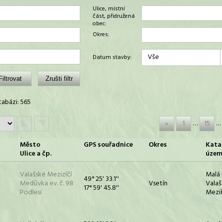
Ulice, místní
část, přidružená
obec:
Okres:
Vše
Datum stavby:
abázi: 565
«
1
…
15
…
Město
GPS souřadnice
Okres
Kata
Ulice a čp.
územ
Valašské Mezizíčí
Malá 
49° 25' 33.1''
Medůvka ev. č. 98
Vsetín
Vala
17° 59' 45.8''
Podlesí
Meziř