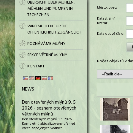
ÜBERSICHT ÜBER MÜHLEN,
Město, obec:
MÜHLEN UND PUMPEN IN
TSCHECHIEN
Katastrální
území:
WINDMÜHLEN FÜR DIE
ÖFFENTLICHKEIT ZUGÄNGLICH
Katalogové číslo:
POZNÁVÁME MLÝNY
SEKCE VĚTRNÉ MLÝNY
Počet objektů v dat
KONTAKT
NEWS
Den otevřených mlýnů 9. 5.
2026 - seznam otevřených
větrných mlýnů
Den otevřených mlýnů 9. 5. 2026
Kompletní, aktualizovaný přehled
všech zapojených vodních i…