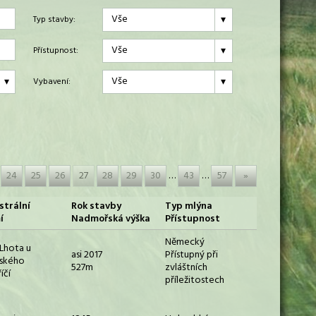
Vše
Typ stavby:
Vše
Přístupnost:
Vše
Vybavení:
24
25
26
27
28
29
30
…
43
…
57
»
strální
Rok stavby
Typ mlýna
í
Nadmořská výška
Přístupnost
Německý
Lhota u
asi 2017
Přístupný při
šského
527m
zvláštních
íčí
příležitostech