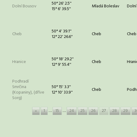
50° 26' 2.5''
Dolní Bousov
Mladá Boleslav
Dolní
15° 6' 39.5''
50° 4' 39.1''
Cheb
Cheb
Cheb
12° 22' 26.6''
50° 18' 29.2''
Hranice
Cheb
Hrani
12° 9' 55.4''
Podhradí
Smrčina
50° 15' 3.3''
Cheb
Podhr
(Kopaniny), (dříve
12° 10' 33.9''
Sorg)
«
1
…
15
…
24
25
26
27
28
29
3