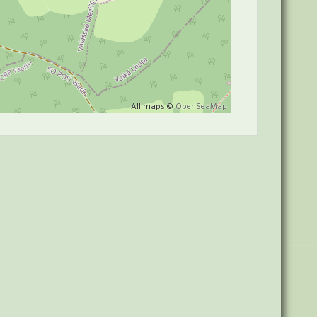
All maps ©
OpenSeaMap