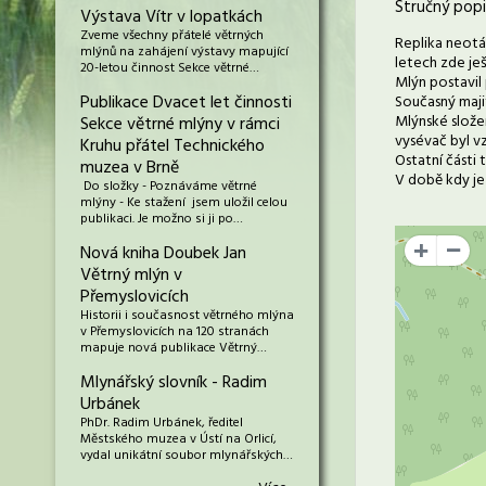
Stručný popi
Výstava Vítr v lopatkách
Zveme všechny přátelé větrných
Replika neotá
mlýnů na zahájení výstavy mapující
letech zde ješ
20-letou činnost Sekce větrné…
Mlýn postavil 
Publikace Dvacet let činnosti
Současný majit
Mlýnské slože
Sekce větrné mlýny v rámci
vysévač byl v
Kruhu přátel Technického
Ostatní části 
muzea v Brně
V době kdy je 
Do složky - Poznáváme větrné
mlýny - Ke stažení jsem uložil celou
publikaci. Je možno si ji po…
Nová kniha Doubek Jan
+
Větrný mlýn v
Přemyslovicích
Historii i současnost větrného mlýna
v Přemyslovicích na 120 stranách
mapuje nová publikace Větrný…
Mlynářský slovník - Radim
Urbánek
PhDr. Radim Urbánek, ředitel
Městského muzea v Ústí na Orlicí,
vydal unikátní soubor mlynářských…