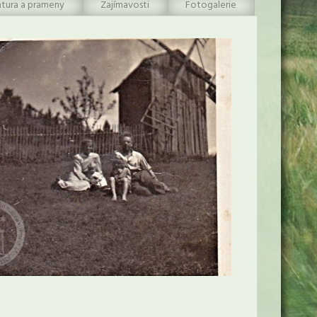
atura a prameny
Zajímavosti
Fotogalerie