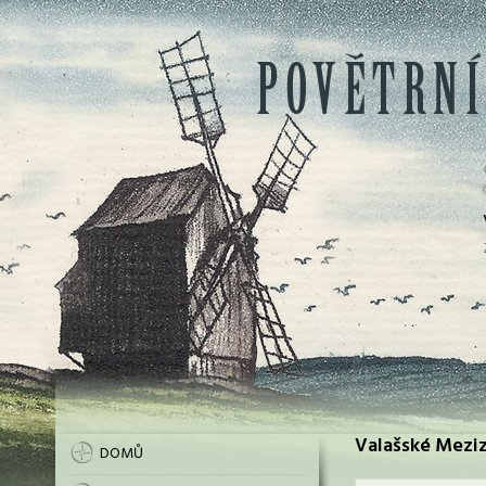
Valašské Mezizí
DOMŮ