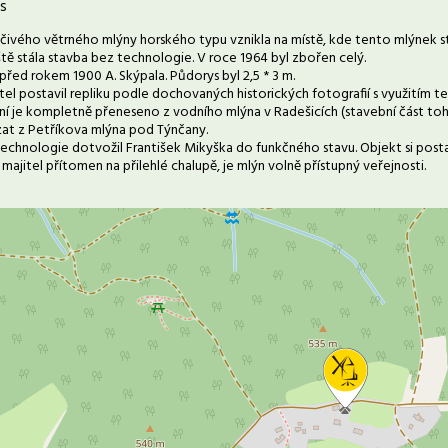
s
čivého větrného mlýny horského typu vznikla na místě, kde tento mlýnek s
tě stála stavba bez technologie. V roce 1964 byl zbořen celý.
před rokem 1900 A. Skýpala. Půdorys byl 2,5 * 3 m.
el postavil repliku podle dochovaných historických fotografií s využitím te
ní je kompletně přeneseno z vodního mlýna v Radešicích (stavební část to
zat z Petříkova mlýna pod Týnčany.
technologie dotvožil František Mikyška do funkčného stavu. Objekt si postav
majitel přítomen na přilehlé chalupě, je mlýn volně přístupný veřejnosti.