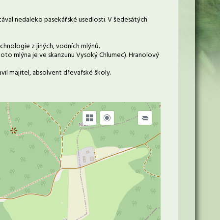
tával nedaleko pasekářské usedlosti. V šedesátých
chnologie z jiných, vodních mlýnů.
hoto mlýna je ve skanzunu Vysoký Chlumec). Hranolový
il majitel, absolvent dřevařské školy.