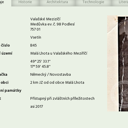
aje
Historie
Architektura
Technologie
Liter
Valašské Mezizíčí
Medůvka ev. č. 98 Podlesí
757 01
Vsetín
 číslo
B45
í území
Malá Lhota u Valašského Meziříčí
49° 25' 33.1''
17° 59' 45.8''
ačka
Německý / Novostavba
 obci
2 km JZ od od obce Malá Lhota
rní památky
t
Přístupný při zvláštních příležitostech
asi 2017