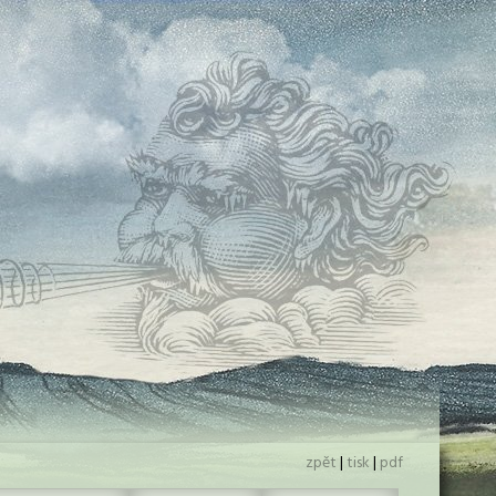
zpět
|
tisk
|
pdf