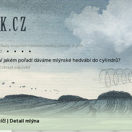
Otázky tovaryšské mlynářské zkoušky, Lehovec, A. 1936:
•
•
•
•
•
V jakém pořadí dáváme mlýnské hedvábí do cylindrů?
Zobrazit odpověď
čí | Detail mlýna