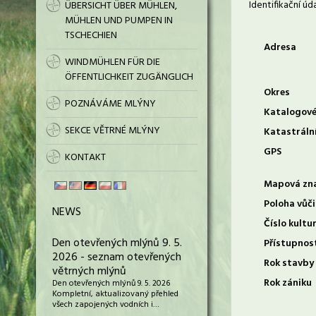
Identifikační úd
ÜBERSICHT ÜBER MÜHLEN,
MÜHLEN UND PUMPEN IN
TSCHECHIEN
Adresa
WINDMÜHLEN FÜR DIE
ÖFFENTLICHKEIT ZUGÄNGLICH
Okres
POZNÁVÁME MLÝNY
Katalogové
SEKCE VĚTRNÉ MLÝNY
Katastráln
GPS
KONTAKT
Mapová zn
Poloha vůči
NEWS
Číslo kultu
Den otevřených mlýnů 9. 5.
Přístupnos
2026 - seznam otevřených
Rok stavby
větrných mlýnů
Rok zániku
Den otevřených mlýnů 9. 5. 2026
Kompletní, aktualizovaný přehled
všech zapojených vodních i…