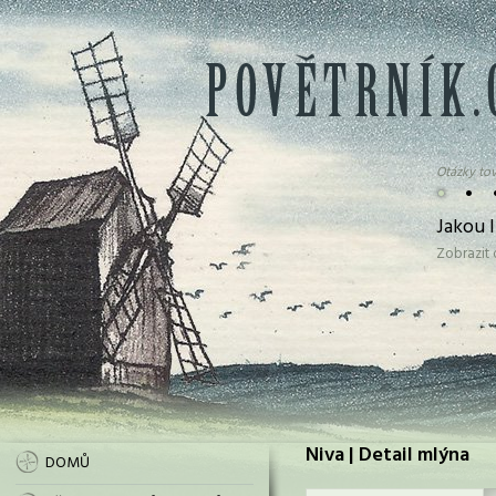
Otázky tov
•
•
Jakou 
Zobrazit
Niva | Detail mlýna
DOMŮ