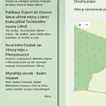
Stručný popis
mlýnů na zahájení výstavy mapující
20-letou činnost Sekce větrné…
Mlýn je zaznamenán po
Publikace Dvacet let činnosti
Sekce větrné mlýny v rámci
Kruhu přátel Technického
+
muzea v Brně
Do složky - Poznáváme větrné
mlýny - Ke stažení jsem uložil celou
publikaci. Je možno si ji po…
Nová kniha Doubek Jan
Větrný mlýn v
Přemyslovicích
Historii i současnost větrného mlýna
v Přemyslovicích na 120 stranách
mapuje nová publikace Větrný…
Mlynářský slovník - Radim
Urbánek
PhDr. Radim Urbánek, ředitel
Městského muzea v Ústí na Orlicí,
vydal unikátní soubor mlynářských…
Více...