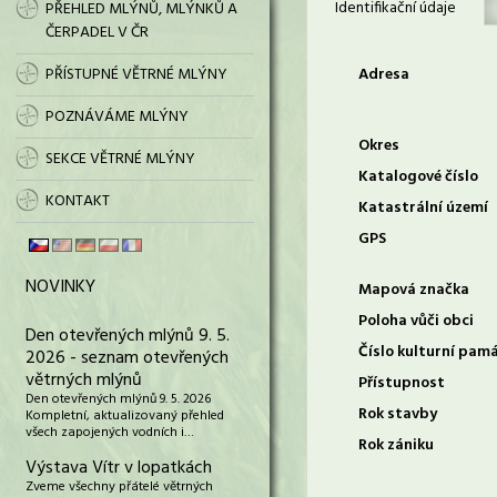
Identifikační údaje
PŘEHLED MLÝNŮ, MLÝNKŮ A
ČERPADEL V ČR
PŘÍSTUPNÉ VĚTRNÉ MLÝNY
Adresa
POZNÁVÁME MLÝNY
Okres
SEKCE VĚTRNÉ MLÝNY
Katalogové číslo
KONTAKT
Katastrální území
GPS
NOVINKY
Mapová značka
Poloha vůči obci
Den otevřených mlýnů 9. 5.
Číslo kulturní pam
2026 - seznam otevřených
větrných mlýnů
Přístupnost
Den otevřených mlýnů 9. 5. 2026
Rok stavby
Kompletní, aktualizovaný přehled
všech zapojených vodních i…
Rok zániku
Výstava Vítr v lopatkách
Zveme všechny přátelé větrných