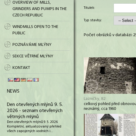
OVERVIEW OF MILLS,
Titulek:
GRINDERS AND PUMPS IN THE
CZECH REPUBLIC
Typ stavby:
WINDMILLS OPEN TO THE
PUBLIC
Počet obrázků v databázi: 2
POZNÁVÁME MLÝNY
SEKCE VĚTRNÉ MLÝNY
KONTAKT
NEWS
Lazničky, 82
Den otevřených mlýnů 9. 5.
celkový pohled před obnovou
neznámý, cca 1960
2026 - seznam otevřených
větrných mlýnů
Den otevřených mlýnů 9. 5. 2026
Kompletní, aktualizovaný přehled
všech zapojených vodních i…