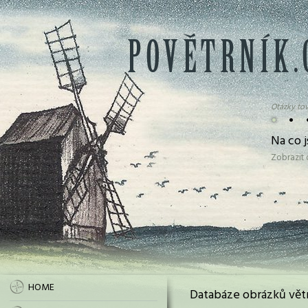
Otázky tov
•
•
Na co 
Zobrazit
HOME
Databáze obrázků vět