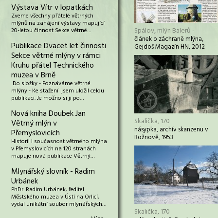
Výstava Vítr v lopatkách
Zveme všechny přátelé větrných
mlýnů na zahájení výstavy mapující
Spálov, mlýn Balerů -
20-letou činnost Sekce větrné…
článek o záchraně mlýna,
Publikace Dvacet let činnosti
Gejdoš Magazín HN, 2012
Sekce větrné mlýny v rámci
Kruhu přátel Technického
muzea v Brně
Do složky - Poznáváme větrné
mlýny - Ke stažení jsem uložil celou
publikaci. Je možno si ji po…
Nová kniha Doubek Jan
Skalička, 170
Větrný mlýn v
násypka, archív skanzenu v
Přemyslovicích
Rožnově, 1953
Historii i současnost větrného mlýna
v Přemyslovicích na 120 stranách
mapuje nová publikace Větrný…
Mlynářský slovník - Radim
Urbánek
PhDr. Radim Urbánek, ředitel
Městského muzea v Ústí na Orlicí,
vydal unikátní soubor mlynářských…
Skalička, 170