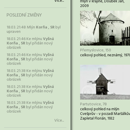
Více...
mlýn v krajině, Doubek Jan,
2009
POSLEDNÍ ZMĚNY
18.03. 21:48 Mlýn
Korňa , SR
byl
upraven
18.03. 21:46 Ke mlýnu
Vyšná
Korňa , SR
byl přidán nový
obrázek
Přemyslovice, 150
18.03. 21:46 Ke mlýnu
Vyšná
celkový pohled, neznámý, 197
Korňa , SR
byl přidán nový
obrázek
18.03. 21:38 Ke mlýnu
Vyšná
Korňa , SR
byl přidán nový
obrázek
18.03. 21:38 Ke mlýnu
Vyšná
Korňa , SR
byl přidán nový
obrázek
18.03. 21:38 Ke mlýnu
Vyšná
Partutovice, 78
Korňa , SR
byl přidán nový
celkový pohled na mlýn
obrázek
Cvešprův - v pozadí Maršálkův
Zapletal Florián, 1932
Více...