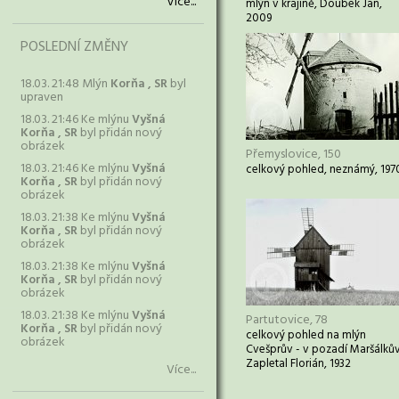
Více...
mlýn v krajině, Doubek Jan,
2009
POSLEDNÍ ZMĚNY
18.03. 21:48 Mlýn
Korňa , SR
byl
upraven
18.03. 21:46 Ke mlýnu
Vyšná
Korňa , SR
byl přidán nový
obrázek
Přemyslovice, 150
18.03. 21:46 Ke mlýnu
Vyšná
celkový pohled, neznámý, 197
Korňa , SR
byl přidán nový
obrázek
18.03. 21:38 Ke mlýnu
Vyšná
Korňa , SR
byl přidán nový
obrázek
18.03. 21:38 Ke mlýnu
Vyšná
Korňa , SR
byl přidán nový
obrázek
18.03. 21:38 Ke mlýnu
Vyšná
Partutovice, 78
Korňa , SR
byl přidán nový
celkový pohled na mlýn
obrázek
Cvešprův - v pozadí Maršálkův
Zapletal Florián, 1932
Více...