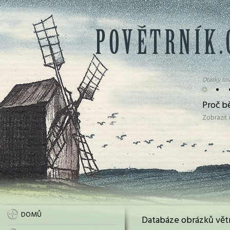
Otázky tov
•
•
Proč bě
Zobrazit
DOMŮ
Databáze obrázků vět