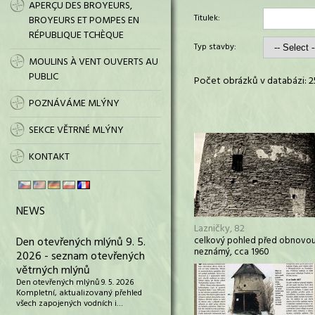
APERÇU DES BROYEURS,
Titulek:
BROYEURS ET POMPES EN
RÉPUBLIQUE TCHÈQUE
Typ stavby:
MOULINS À VENT OUVERTS AU
PUBLIC
Počet obrázků v databázi: 2
POZNÁVÁME MLÝNY
SEKCE VĚTRNÉ MLÝNY
KONTAKT
NEWS
Lazničky, 82
Den otevřených mlýnů 9. 5.
celkový pohled před obnovou
neznámý, cca 1960
2026 - seznam otevřených
větrných mlýnů
Den otevřených mlýnů 9. 5. 2026
Kompletní, aktualizovaný přehled
všech zapojených vodních i…