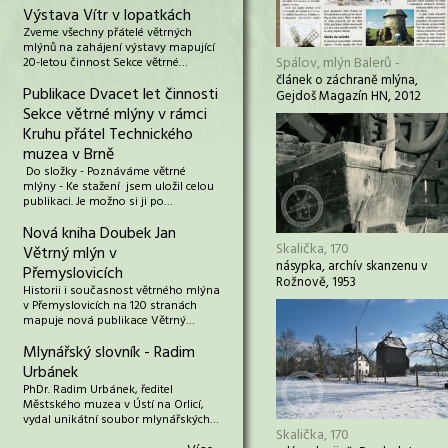
Výstava Vítr v lopatkách
Zveme všechny přátelé větrných
mlýnů na zahájení výstavy mapující
Spálov, mlýn Balerů -
20-letou činnost Sekce větrné…
článek o záchraně mlýna,
Publikace Dvacet let činnosti
Gejdoš Magazín HN, 2012
Sekce větrné mlýny v rámci
Kruhu přátel Technického
muzea v Brně
Do složky - Poznáváme větrné
mlýny - Ke stažení jsem uložil celou
publikaci. Je možno si ji po…
Nová kniha Doubek Jan
Skalička, 170
Větrný mlýn v
násypka, archív skanzenu v
Přemyslovicích
Rožnově, 1953
Historii i současnost větrného mlýna
v Přemyslovicích na 120 stranách
mapuje nová publikace Větrný…
Mlynářský slovník - Radim
Urbánek
PhDr. Radim Urbánek, ředitel
Městského muzea v Ústí na Orlicí,
vydal unikátní soubor mlynářských…
Skalička, 170