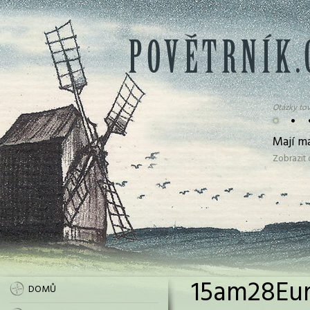
Otázky tov
•
•
Mají m
Zobrazit
15am28Eur
DOMŮ