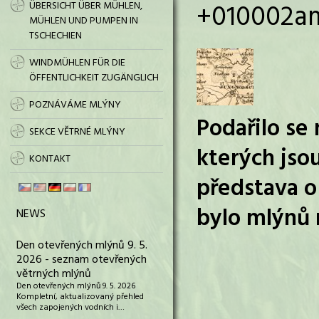
+010002am
ÜBERSICHT ÜBER MÜHLEN,
MÜHLEN UND PUMPEN IN
TSCHECHIEN
WINDMÜHLEN FÜR DIE
ÖFFENTLICHKEIT ZUGÄNGLICH
POZNÁVÁME MLÝNY
Podařilo se
SEKCE VĚTRNÉ MLÝNY
kterých jso
KONTAKT
představa o 
bylo mlýnů 
NEWS
Den otevřených mlýnů 9. 5.
2026 - seznam otevřených
větrných mlýnů
Den otevřených mlýnů 9. 5. 2026
Kompletní, aktualizovaný přehled
všech zapojených vodních i…