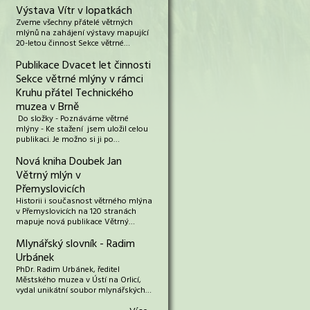
Výstava Vítr v lopatkách
Zveme všechny přátelé větrných
mlýnů na zahájení výstavy mapující
20-letou činnost Sekce větrné…
Publikace Dvacet let činnosti
Sekce větrné mlýny v rámci
Kruhu přátel Technického
muzea v Brně
Do složky - Poznáváme větrné
mlýny - Ke stažení jsem uložil celou
publikaci. Je možno si ji po…
Nová kniha Doubek Jan
Větrný mlýn v
Přemyslovicích
Historii i současnost větrného mlýna
v Přemyslovicích na 120 stranách
mapuje nová publikace Větrný…
Mlynářský slovník - Radim
Urbánek
PhDr. Radim Urbánek, ředitel
Městského muzea v Ústí na Orlicí,
vydal unikátní soubor mlynářských…