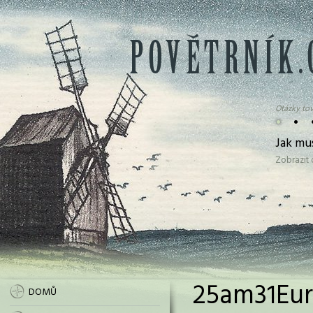
Otázky tov
•
•
Jak mu
Zobrazit
25am31Euro
DOMŮ