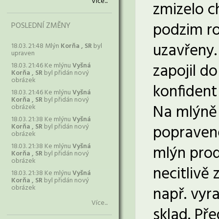
Více...
zmizelo c
podzim ro
POSLEDNÍ ZMĚNY
uzavřeny.
18.03. 21:48 Mlýn
Korňa , SR
byl
upraven
zapojil d
18.03. 21:46 Ke mlýnu
Vyšná
Korňa , SR
byl přidán nový
obrázek
konfident
18.03. 21:46 Ke mlýnu
Vyšná
Korňa , SR
byl přidán nový
Na mlýně 
obrázek
18.03. 21:38 Ke mlýnu
Vyšná
popravené
Korňa , SR
byl přidán nový
obrázek
18.03. 21:38 Ke mlýnu
Vyšná
mlýn proda
Korňa , SR
byl přidán nový
obrázek
necitlivě 
18.03. 21:38 Ke mlýnu
Vyšná
Korňa , SR
byl přidán nový
obrázek
např. vyra
Více...
sklad. Př