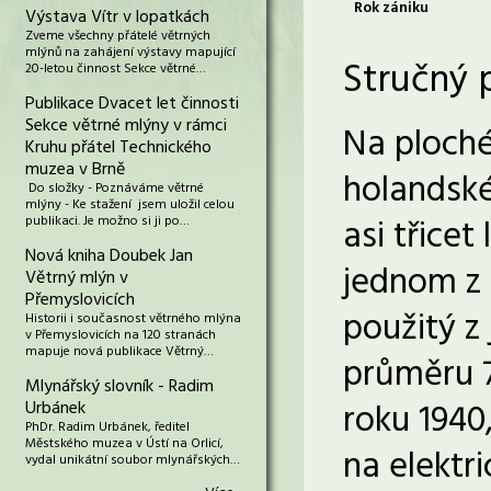
Rok zániku
Výstava Vítr v lopatkách
Zveme všechny přátelé větrných
mlýnů na zahájení výstavy mapující
Stručný 
20-letou činnost Sekce větrné…
Publikace Dvacet let činnosti
Sekce větrné mlýny v rámci
Na ploché
Kruhu přátel Technického
muzea v Brně
holandské
Do složky - Poznáváme větrné
mlýny - Ke stažení jsem uložil celou
asi třice
publikaci. Je možno si ji po…
Nová kniha Doubek Jan
jednom z 
Větrný mlýn v
Přemyslovicích
použitý z
Historii i současnost větrného mlýna
v Přemyslovicích na 120 stranách
mapuje nová publikace Větrný…
průměru 7
Mlynářský slovník - Radim
roku 1940
Urbánek
PhDr. Radim Urbánek, ředitel
Městského muzea v Ústí na Orlicí,
na elektri
vydal unikátní soubor mlynářských…