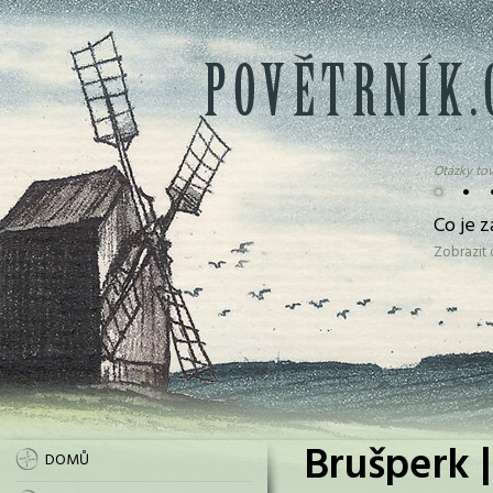
Otázky tov
•
•
Co je 
Zobrazit
Brušperk |
DOMŮ