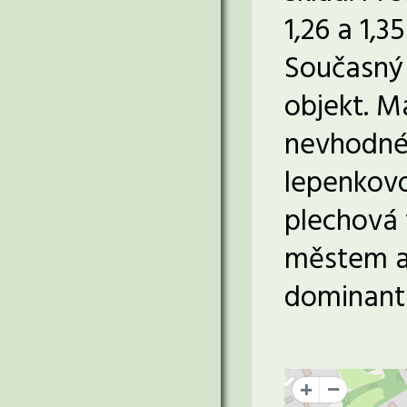
1,26 a 1,3
Současný 
objekt. M
nevhodné 
lepenkovo
plechová 
městem a 
dominant
+