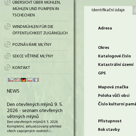
ÜBERSICHT ÜBER MÜHLEN,
MÜHLEN UND PUMPEN IN
Identifikační údaje
TSCHECHIEN
WINDMÜHLEN FÜR DIE
Adresa
ÖFFENTLICHKEIT ZUGÄNGLICH
POZNÁVÁME MLÝNY
Okres
SEKCE VĚTRNÉ MLÝNY
Katalogové číslo
Katastrální území
KONTAKT
GPS
Mapová značka
NEWS
Poloha vůči obci
Den otevřených mlýnů 9. 5.
Číslo kulturní pam
2026 - seznam otevřených
větrných mlýnů
Přístupnost
Den otevřených mlýnů 9. 5. 2026
Kompletní, aktualizovaný přehled
Rok stavby
všech zapojených vodních i…