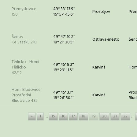
Přemyslovice
49° 33' 13.9''
Prostějov
Přem
150
16° 57' 45.6''
Šenov
49° 47' 10.2''
Ostrava-město
Šeno
Ke Statku 218
18° 21' 30.5''
Těrlicko - Horní
49° 45' 8.3''
Těrlicko
Karviná
Horn
18° 29' 11.5''
42/12
Horní Bludovice
49° 45' 3.1''
Pros
Prostřední
Karviná
18° 26' 50.1''
Blud
Bludovice 435
«
1
…
15
16
17
18
19
20
21
22
…