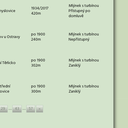
Mlýnek s turbínou
1934/2017
yslovice
Přístupný po
420m
domluvě
po 1900
Mlýnek s turbínou
v u Ostravy
240m
Nepřístupný
po 1900
Mlýnek s turbínou
í Těrlicko
302m
Zaniklý
třední
po 1900
Mlýnek s turbínou
ovice
300m
Zaniklý
29
…
43
…
57
»