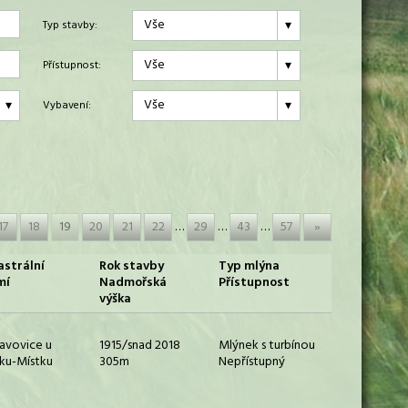
Vše
Typ stavby:
Vše
Přístupnost:
Vše
Vybavení:
17
18
19
20
21
22
…
29
…
43
…
57
»
astrální
Rok stavby
Typ mlýna
mí
Nadmořská
Přístupnost
výška
avovice u
1915/snad 2018
Mlýnek s turbínou
ku-Místku
305m
Nepřístupný