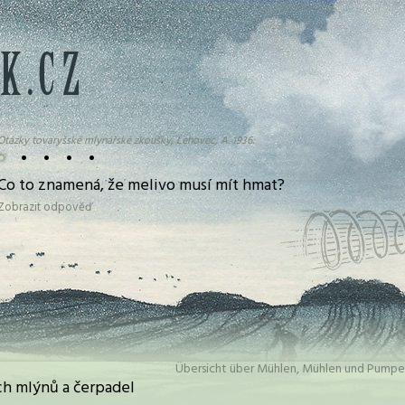
Otázky tovaryšské mlynářské zkoušky, Lehovec, A. 1936:
•
•
•
•
•
Co to znamená, že melivo musí mít hmat?
Zobrazit odpověď
Übersicht über Mühlen, Mühlen und Pumpe
h mlýnů a čerpadel