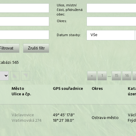
Ulice, místní
část, přidružená
obec:
Okres:
Vše
Datum stavby:
abázi: 565
«
1
…
15
16
Město
GPS souřadnice
Okres
Kat
Ulice a čp.
úze
Václavovice
49° 45' 17.8''
Václ
Ostrava-město
Vratimovská 274
18° 21' 38.0''
Frýd