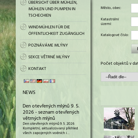
ÜBERSICHT ÜBER MÜHLEN,
Město, obec:
MÜHLEN UND PUMPEN IN
TSCHECHIEN
Katastrální
území:
WINDMÜHLEN FÜR DIE
ÖFFENTLICHKEIT ZUGÄNGLICH
Katalogové číslo:
POZNÁVÁME MLÝNY
SEKCE VĚTRNÉ MLÝNY
Počet objektů v dat
KONTAKT
NEWS
Den otevřených mlýnů 9. 5.
2026 - seznam otevřených
větrných mlýnů
Den otevřených mlýnů 9. 5. 2026
Kompletní, aktualizovaný přehled
všech zapojených vodních i…