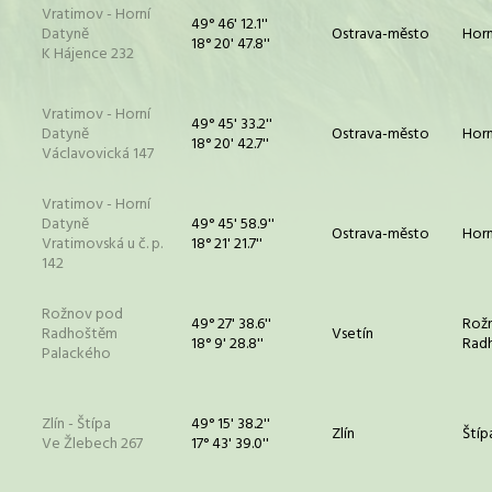
Vratimov - Horní
49° 46' 12.1''
Datyně
Ostrava-město
Horn
18° 20' 47.8''
K Hájence 232
Vratimov - Horní
49° 45' 33.2''
Datyně
Ostrava-město
Horn
18° 20' 42.7''
Václavovická 147
Vratimov - Horní
Datyně
49° 45' 58.9''
Ostrava-město
Horn
Vratimovská u č. p.
18° 21' 21.7''
142
Rožnov pod
49° 27' 38.6''
Rož
Radhoštěm
Vsetín
18° 9' 28.8''
Rad
Palackého
Zlín - Štípa
49° 15' 38.2''
Zlín
Štíp
Ve Žlebech 267
17° 43' 39.0''