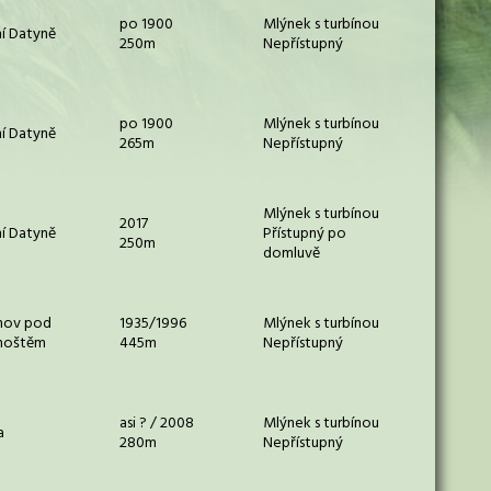
po 1900
Mlýnek s turbínou
í Datyně
250m
Nepřístupný
po 1900
Mlýnek s turbínou
í Datyně
265m
Nepřístupný
Mlýnek s turbínou
2017
í Datyně
Přístupný po
250m
domluvě
nov pod
1935/1996
Mlýnek s turbínou
hoštěm
445m
Nepřístupný
asi ? / 2008
Mlýnek s turbínou
a
280m
Nepřístupný