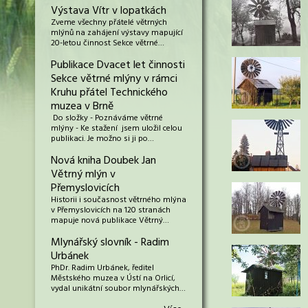
Výstava Vítr v lopatkách
Zveme všechny přátelé větrných
mlýnů na zahájení výstavy mapující
20-letou činnost Sekce větrné…
Publikace Dvacet let činnosti
Sekce větrné mlýny v rámci
Kruhu přátel Technického
muzea v Brně
Do složky - Poznáváme větrné
mlýny - Ke stažení jsem uložil celou
publikaci. Je možno si ji po…
Nová kniha Doubek Jan
Větrný mlýn v
Přemyslovicích
Historii i současnost větrného mlýna
v Přemyslovicích na 120 stranách
mapuje nová publikace Větrný…
Mlynářský slovník - Radim
Urbánek
PhDr. Radim Urbánek, ředitel
Městského muzea v Ústí na Orlicí,
vydal unikátní soubor mlynářských…