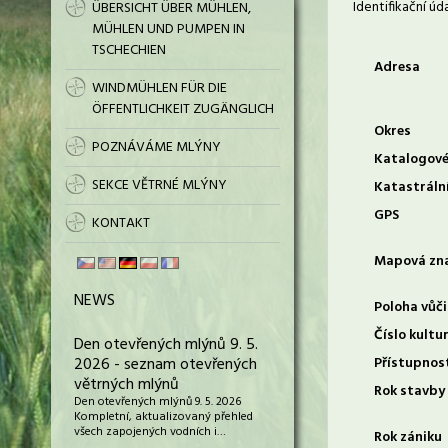
Identifikační úd
ÜBERSICHT ÜBER MÜHLEN,
MÜHLEN UND PUMPEN IN
TSCHECHIEN
Adresa
WINDMÜHLEN FÜR DIE
ÖFFENTLICHKEIT ZUGÄNGLICH
Okres
POZNÁVÁME MLÝNY
Katalogové
SEKCE VĚTRNÉ MLÝNY
Katastráln
GPS
KONTAKT
Mapová zn
NEWS
Poloha vůči
Číslo kultu
Den otevřených mlýnů 9. 5.
2026 - seznam otevřených
Přístupnos
větrných mlýnů
Rok stavby
Den otevřených mlýnů 9. 5. 2026
Kompletní, aktualizovaný přehled
všech zapojených vodních i…
Rok zániku