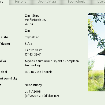
aje
Historie
Architektura
Technologie
Liter
Zlín - Štípa
Ve Žlebech 267
763 14
Zlín
 číslo
mlýnek 77
í území
Štípa
49° 15' 38.2''
17° 43' 39.0''
ačka
Mlýnek s turbínou / Objekt s kompletní
technologií
 obci
800 m V od kostela
rní památky
t
Nepřístupný
asi ? / 2008
(přivezen z: Těrlicko 167)