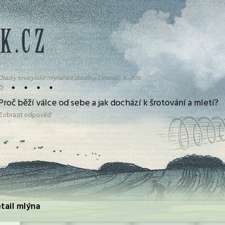
Otázky tovaryšské mlynářské zkoušky, Lehovec, A. 1936:
•
•
•
•
•
Proč běží válce od sebe a jak dochází k šrotování a mletí?
Zobrazit odpověď
etail mlýna