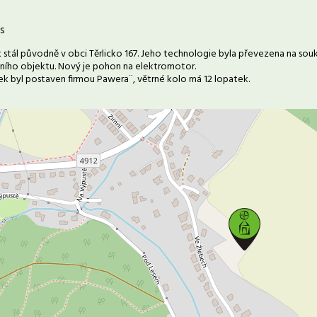
s
 stál původně v obci Těrlicko 167. Jeho technologie byla převezena na s
ního objektu. Nový je pohon na elektromotor.
k byl postaven firmou Pawera¨, větrné kolo má 12 lopatek.