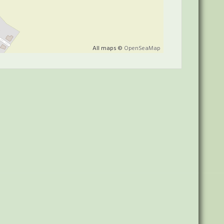
All maps ©
OpenSeaMap