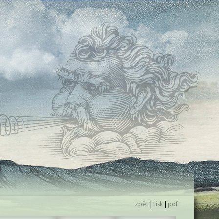
zpět
|
tisk
|
pdf