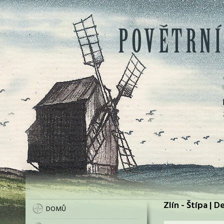
Zlín - Štípa | D
DOMŮ