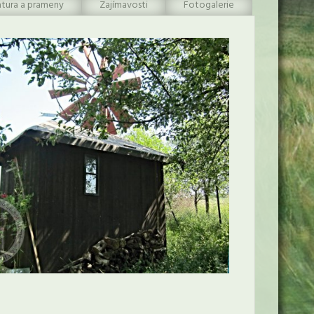
atura a prameny
Zajímavosti
Fotogalerie