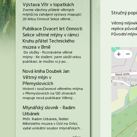
Výstava Vítr v lopatkách
Zveme všechny přátelé větrných
Stručný popi
mlýnů na zahájení výstavy mapující
20-letou činnost Sekce větrné…
Větrný mlýnek
Publikace Dvacet let činnosti
replice původ
Původní mlýne
Sekce větrné mlýny v rámci
Kruhu přátel Technického
muzea v Brně
Do složky - Poznáváme větrné
+
mlýny - Ke stažení jsem uložil celou
publikaci. Je možno si ji po…
Nová kniha Doubek Jan
Větrný mlýn v
Přemyslovicích
Historii i současnost větrného mlýna
v Přemyslovicích na 120 stranách
mapuje nová publikace Větrný…
Mlynářský slovník - Radim
Urbánek
PhDr. Radim Urbánek, ředitel
Městského muzea v Ústí na Orlicí,
vydal unikátní soubor mlynářských…