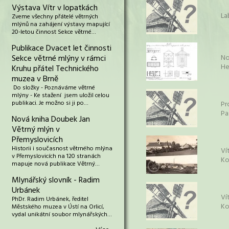
Výstava Vítr v lopatkách
La
Zveme všechny přátelé větrných
mlýnů na zahájení výstavy mapující
20-letou činnost Sekce větrné…
Publikace Dvacet let činnosti
Sekce větrné mlýny v rámci
No
He
Kruhu přátel Technického
muzea v Brně
Do složky - Poznáváme větrné
mlýny - Ke stažení jsem uložil celou
publikaci. Je možno si ji po…
Pr
Pa
Nová kniha Doubek Jan
Větrný mlýn v
Přemyslovicích
Historii i současnost větrného mlýna
Ví
v Přemyslovicích na 120 stranách
Ko
mapuje nová publikace Větrný…
Mlynářský slovník - Radim
Urbánek
Ví
PhDr. Radim Urbánek, ředitel
Ko
Městského muzea v Ústí na Orlicí,
vydal unikátní soubor mlynářských…