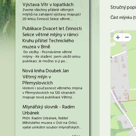
Výstava Vítr v lopatkách
Stručný popi
Zveme všechny přátelé větrných
mlýnů na zahájení výstavy mapující
Část mlýnku (
20-letou činnost Sekce větrné…
Publikace Dvacet let činnosti
Sekce větrné mlýny v rámci
+
Kruhu přátel Technického
muzea v Brně
Do složky - Poznáváme větrné
mlýny - Ke stažení jsem uložil celou
publikaci. Je možno si ji po…
Nová kniha Doubek Jan
Větrný mlýn v
Přemyslovicích
Historii i současnost větrného mlýna
v Přemyslovicích na 120 stranách
mapuje nová publikace Větrný…
Mlynářský slovník - Radim
Urbánek
PhDr. Radim Urbánek, ředitel
Městského muzea v Ústí na Orlicí,
vydal unikátní soubor mlynářských…