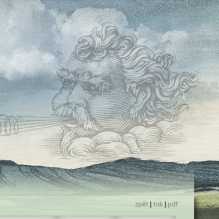
zpět
|
tisk
|
pdf