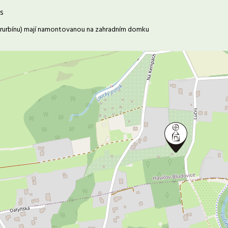
s
trurbínu) mají namontovanou na zahradním domku