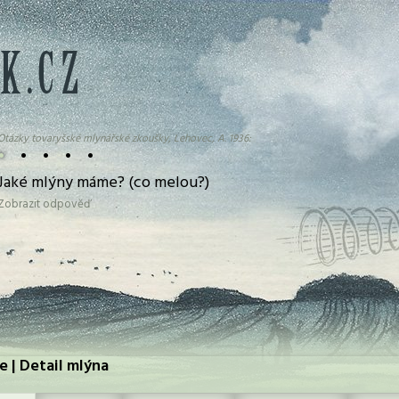
Otázky tovaryšské mlynářské zkoušky, Lehovec, A. 1936:
•
•
•
•
•
Jaké mlýny máme? (co melou?)
Zobrazit odpověď
e | Detail mlýna