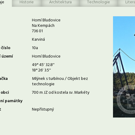
aje
Historie
Architektura
Technologie
Liter
Horní Bludovice
Na Kempách
736 01
Karviná
 číslo
10a
í území
Horní Bludovice
49° 45' 32.8''
18° 26' 3.5''
ačka
Mlýnek s turbínou / Objekt bez
technologie
 obci
700 m JZ od kostela sv. Markéty
rní památky
t
Nepřístupný