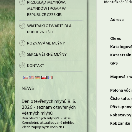
Identifikační úd
PRZEGLĄD MŁYNÓW,
MŁYNKÓW I POMP W
REPUBLICE CZESKIEJ
Adresa
WIATRAKI OTWARTE DLA
PUBLICZNOŚCI
Okres
POZNÁVÁME MLÝNY
Katalogové
SEKCE VĚTRNÉ MLÝNY
Katastráln
GPS
KONTAKT
Mapová zn
NEWS
Poloha vůči
Číslo kultu
Den otevřených mlýnů 9. 5.
2026 - seznam otevřených
Přístupnos
větrných mlýnů
Rok stavby
Den otevřených mlýnů 9. 5. 2026
Kompletní, aktualizovaný přehled
Rok zániku
všech zapojených vodních i…