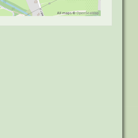
All maps ©
OpenSeaMap