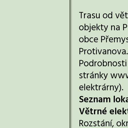
Trasu od vě
objekty na 
obce Přemysl
Protivanova.
Podrobnosti 
stránky www
elektrárny).
Seznam loka
Větrné elek
Rozstání, ok