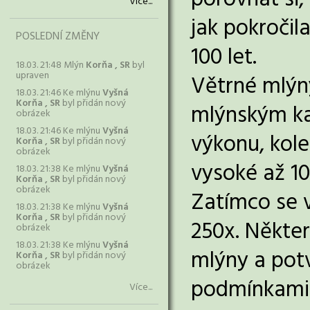
porovnat si,
Více...
jak pokročil
POSLEDNÍ ZMĚNY
100 let.
18.03. 21:48 Mlýn
Korňa , SR
byl
upraven
Větrné mlýny
18.03. 21:46 Ke mlýnu
Vyšná
Korňa , SR
byl přidán nový
mlýnským ka
obrázek
18.03. 21:46 Ke mlýnu
Vyšná
výkonu, kole
Korňa , SR
byl přidán nový
obrázek
vysoké až 1
18.03. 21:38 Ke mlýnu
Vyšná
Korňa , SR
byl přidán nový
obrázek
Zatímco se v
18.03. 21:38 Ke mlýnu
Vyšná
Korňa , SR
byl přidán nový
250x. Někter
obrázek
18.03. 21:38 Ke mlýnu
Vyšná
mlýny a potv
Korňa , SR
byl přidán nový
obrázek
podmínkami l
Více...