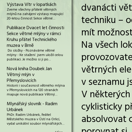
dvanácti vět
Výstava Vítr v lopatkách
Zveme všechny přátelé větrných
mlýnů na zahájení výstavy mapující
techniku – o
20-letou činnost Sekce větrné…
Publikace Dvacet let činnosti
mít možnost 
Sekce větrné mlýny v rámci
Kruhu přátel Technického
Na všech lok
muzea v Brně
Do složky - Poznáváme větrné
provozovatel
mlýny - Ke stažení jsem uložil celou
publikaci. Je možno si ji po…
větrných ele
Nová kniha Doubek Jan
Větrný mlýn v
v seznamu js
Přemyslovicích
Historii i současnost větrného mlýna
v Přemyslovicích na 120 stranách
V některých 
mapuje nová publikace Větrný…
cyklisticky 
Mlynářský slovník - Radim
Urbánek
PhDr. Radim Urbánek, ředitel
absolvovat 
Městského muzea v Ústí na Orlicí,
vydal unikátní soubor mlynářských…