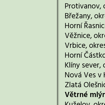
Protivanov, 
Břežany, ok
Horní Řasnic
Věžnice, okr
Vrbice, okre
Horní Částko
Klíny sever,
Nová Ves v 
Zlatá Olešni
Větrné mlý