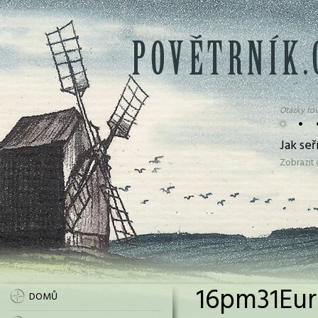
Otázky tov
•
•
Jak se
Zobrazit
16pm31Eur
DOMŮ