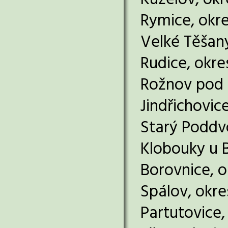
Kuželov, ok
Rymice, okr
Velké Těšan
Rudice, okre
Rožnov pod 
Jindřichovic
Starý Poddv
Klobouky u B
Borovnice, o
Spálov, okre
Partutovice,