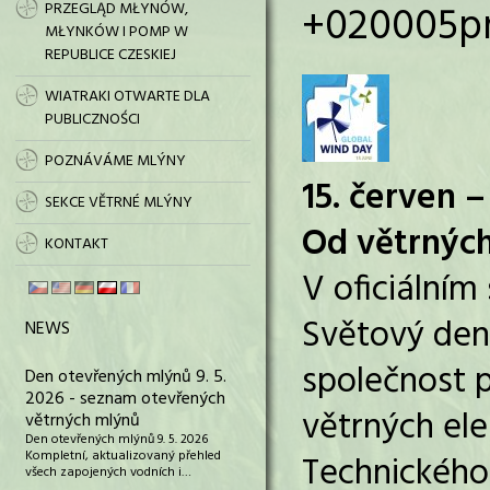
+020005pm3
PRZEGLĄD MŁYNÓW,
MŁYNKÓW I POMP W
REPUBLICE CZESKIEJ
WIATRAKI OTWARTE DLA
PUBLICZNOŚCI
POZNÁVÁME MLÝNY
15. červen 
SEKCE VĚTRNÉ MLÝNY
Od větrnýc
KONTAKT
V oficiálním
Světový den 
NEWS
společnost p
Den otevřených mlýnů 9. 5.
2026 - seznam otevřených
větrných ele
větrných mlýnů
Den otevřených mlýnů 9. 5. 2026
Kompletní, aktualizovaný přehled
Technického
všech zapojených vodních i…