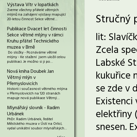
Výstava Vítr v lopatkách
Zveme všechny přátelé větrných
Stručný 
mlýnů na zahájení výstavy mapující
20-letou činnost Sekce větrné…
Publikace Dvacet let činnosti
lit: Slaví
Sekce větrné mlýny v rámci
Kruhu přátel Technického
Zcela spe
muzea v Brně
Do složky - Poznáváme větrné
mlýny - Ke stažení jsem uložil celou
Labské St
publikaci. Je možno si ji po…
Nová kniha Doubek Jan
kukuřice 
Větrný mlýn v
Přemyslovicích
se zde v 
Historii i současnost větrného mlýna
v Přemyslovicích na 120 stranách
Existenci
mapuje nová publikace Větrný…
Mlynářský slovník - Radim
elektřiny 
Urbánek
PhDr. Radim Urbánek, ředitel
snesen. E
Městského muzea v Ústí na Orlicí,
vydal unikátní soubor mlynářských…