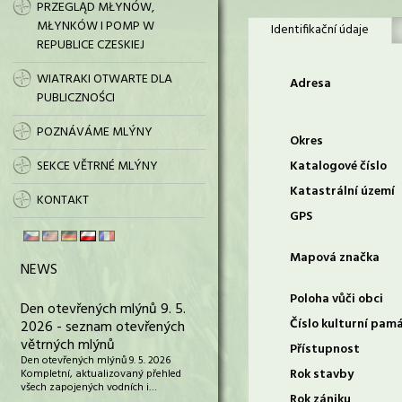
PRZEGLĄD MŁYNÓW,
MŁYNKÓW I POMP W
Identifikační údaje
REPUBLICE CZESKIEJ
WIATRAKI OTWARTE DLA
Adresa
PUBLICZNOŚCI
POZNÁVÁME MLÝNY
Okres
SEKCE VĚTRNÉ MLÝNY
Katalogové číslo
Katastrální území
KONTAKT
GPS
Mapová značka
NEWS
Poloha vůči obci
Den otevřených mlýnů 9. 5.
Číslo kulturní pam
2026 - seznam otevřených
větrných mlýnů
Přístupnost
Den otevřených mlýnů 9. 5. 2026
Rok stavby
Kompletní, aktualizovaný přehled
všech zapojených vodních i…
Rok zániku