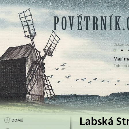
Otázky tov
•
•
Mají m
Zobrazit
Labská Str
DOMŮ