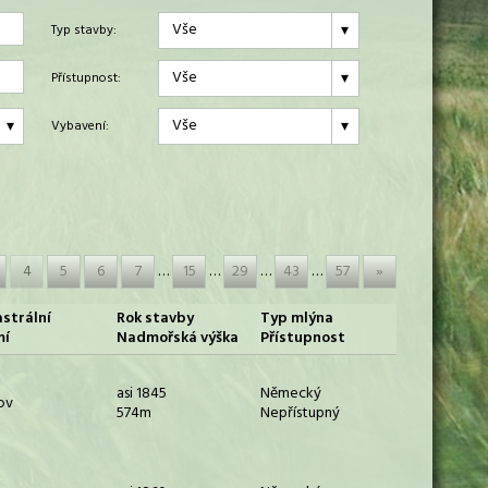
Vše
Typ stavby:
Vše
Přístupnost:
Vše
Vybavení:
4
5
6
7
…
15
…
29
…
43
…
57
»
strální
Rok stavby
Typ mlýna
mí
Nadmořská výška
Přístupnost
asi 1845
Německý
ov
574m
Nepřístupný