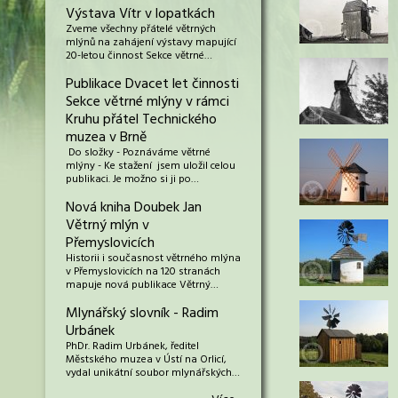
Výstava Vítr v lopatkách
Zveme všechny přátelé větrných
mlýnů na zahájení výstavy mapující
20-letou činnost Sekce větrné…
Publikace Dvacet let činnosti
Sekce větrné mlýny v rámci
Kruhu přátel Technického
muzea v Brně
Do složky - Poznáváme větrné
mlýny - Ke stažení jsem uložil celou
publikaci. Je možno si ji po…
Nová kniha Doubek Jan
Větrný mlýn v
Přemyslovicích
Historii i současnost větrného mlýna
v Přemyslovicích na 120 stranách
mapuje nová publikace Větrný…
Mlynářský slovník - Radim
Urbánek
PhDr. Radim Urbánek, ředitel
Městského muzea v Ústí na Orlicí,
vydal unikátní soubor mlynářských…