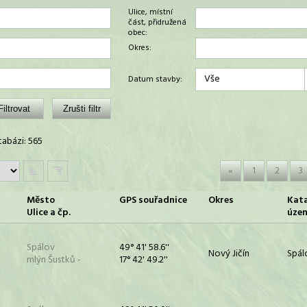
Ulice, místní
část, přidružená
obec:
Okres:
Vše
Datum stavby:
abázi: 565
«
1
2
3
Město
GPS souřadnice
Okres
Kata
Ulice a čp.
úze
Spálov
49° 41' 58.6''
Nový Jičín
Spál
mlýn Šustků -
17° 42' 49.2''