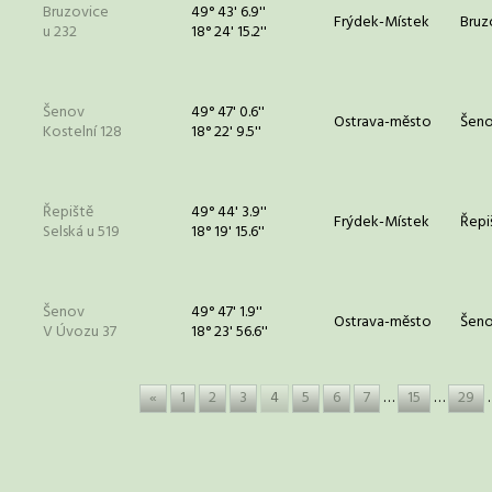
Bruzovice
49° 43' 6.9''
Frýdek-Místek
Bruz
u 232
18° 24' 15.2''
Šenov
49° 47' 0.6''
Ostrava-město
Šeno
Kostelní 128
18° 22' 9.5''
Řepiště
49° 44' 3.9''
Frýdek-Místek
Řepi
Selská u 519
18° 19' 15.6''
Šenov
49° 47' 1.9''
Ostrava-město
Šeno
V Úvozu 37
18° 23' 56.6''
«
1
2
3
4
5
6
7
…
15
…
29