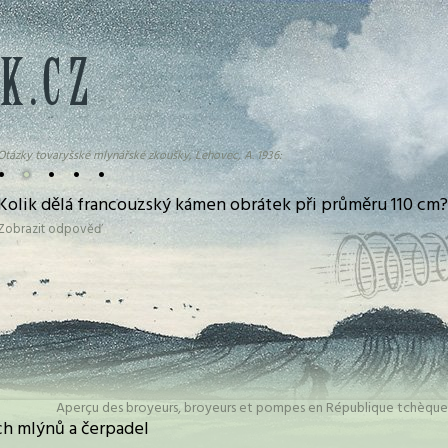
Otázky tovaryšské mlynářské zkoušky, Lehovec, A. 1936:
•
•
•
•
•
Kolik dělá francouzský kámen obrátek při průměru 110 cm?
Zobrazit odpověď
Aperçu des broyeurs, broyeurs et pompes en République tchèque
h mlýnů a čerpadel