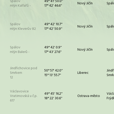
Spálov
49° 41' 50.0''
Nový Jičín
Spál
mlýn Kalfařů -
17° 42' 46.6''
Spálov
49° 42' 10.7''
Nový Jičín
Spál
mlýn Kleverův 82
17° 42' 50.9''
Spálov
49° 42' 0.9''
Nový Jičín
Spál
mlýn Balerů -
17° 43' 27.6''
Jindřichovice pod
50° 57' 42.0''
Jind
Smrkem
Liberec
15° 13' 55.7''
Smr
12
Václavovice
49° 45' 16.2''
Václ
Vratimovská u č.p.
Ostrava-město
18° 22' 30.6''
Frýd
617