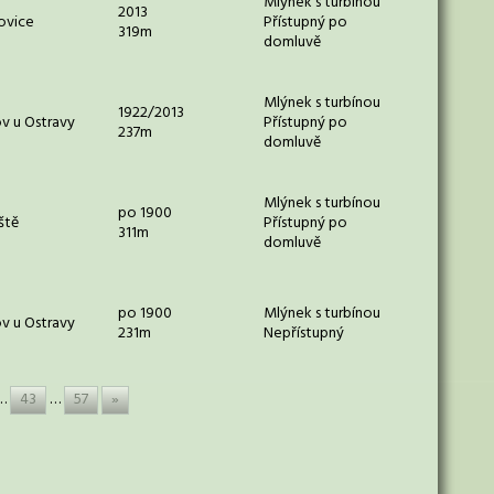
Mlýnek s turbínou
2013
ovice
Přístupný po
319m
domluvě
Mlýnek s turbínou
1922/2013
v u Ostravy
Přístupný po
237m
domluvě
Mlýnek s turbínou
po 1900
ště
Přístupný po
311m
domluvě
po 1900
Mlýnek s turbínou
v u Ostravy
231m
Nepřístupný
…
43
…
57
»