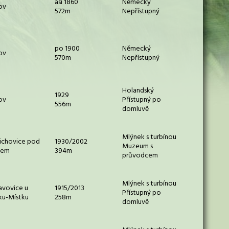
asi 1860
Německý
ov
572m
Nepřístupný
po 1900
Německý
ov
570m
Nepřístupný
Holandský
1929
ov
Přístupný po
556m
domluvě
Mlýnek s turbínou
řichovice pod
1930/2002
Muzeum s
kem
394m
průvodcem
Mlýnek s turbínou
avovice u
1915/2013
Přístupný po
ku-Místku
258m
domluvě