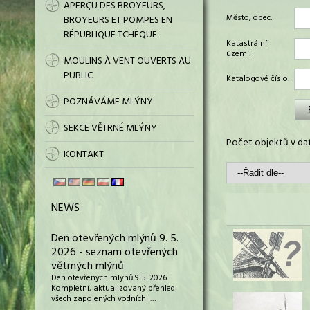
APERÇU DES BROYEURS,
Město, obec:
BROYEURS ET POMPES EN
RÉPUBLIQUE TCHÈQUE
Katastrální
území:
MOULINS À VENT OUVERTS AU
PUBLIC
Katalogové číslo:
POZNÁVÁME MLÝNY
SEKCE VĚTRNÉ MLÝNY
Počet objektů v dat
KONTAKT
NEWS
Den otevřených mlýnů 9. 5.
2026 - seznam otevřených
větrných mlýnů
Den otevřených mlýnů 9. 5. 2026
Kompletní, aktualizovaný přehled
všech zapojených vodních i…