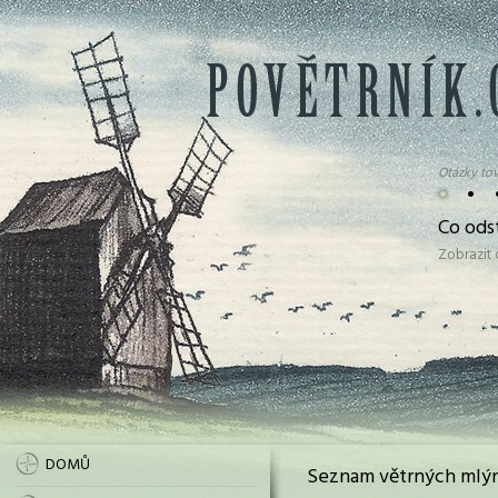
Otázky tov
•
•
Co ods
Zobrazit
DOMŮ
Seznam větrných mlýn