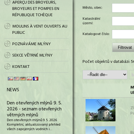
APERÇU DES BROYEURS,
Město, obec:
BROYEURS ET POMPES EN
RÉPUBLIQUE TCHÈQUE
Katastrální
území:
MOULINS À VENT OUVERTS AU
PUBLIC
Katalogové číslo:
POZNÁVÁME MLÝNY
SEKCE VĚTRNÉ MLÝNY
Počet objektů v databázi: 5
KONTAKT
M
NEWS
Ul
Den otevřených mlýnů 9. 5.
Zl
2026 - seznam otevřených
P
větrných mlýnů
Den otevřených mlýnů 9. 5. 2026
Kompletní, aktualizovaný přehled
všech zapojených vodních i…
B