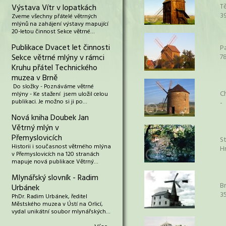
T
Výstava Vítr v lopatkách
3
Zveme všechny přátelé větrných
mlýnů na zahájení výstavy mapující
20-letou činnost Sekce větrné…
Publikace Dvacet let činnosti
P
Sekce větrné mlýny v rámci
7
Kruhu přátel Technického
muzea v Brně
Do složky - Poznáváme větrné
C
mlýny - Ke stažení jsem uložil celou
publikaci. Je možno si ji po…
-
Nová kniha Doubek Jan
Větrný mlýn v
Přemyslovicích
St
Historii i současnost větrného mlýna
H
v Přemyslovicích na 120 stranách
mapuje nová publikace Větrný…
Mlynářský slovník - Radim
B
Urbánek
3
PhDr. Radim Urbánek, ředitel
Městského muzea v Ústí na Orlicí,
vydal unikátní soubor mlynářských…