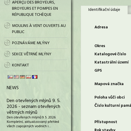
APERÇU DES BROYEURS,
BROYEURS ET POMPES EN
Identifikační údaje
RÉPUBLIQUE TCHÈQUE
MOULINS À VENT OUVERTS AU
Adresa
PUBLIC
POZNÁVÁME MLÝNY
Okres
SEKCE VĚTRNÉ MLÝNY
Katalogové číslo
Katastrální území
KONTAKT
GPS
Mapová značka
NEWS
Poloha vůči obci
Den otevřených mlýnů 9. 5.
Číslo kulturní pam
2026 - seznam otevřených
větrných mlýnů
Den otevřených mlýnů 9. 5. 2026
Přístupnost
Kompletní, aktualizovaný přehled
všech zapojených vodních i…
Rok stavby