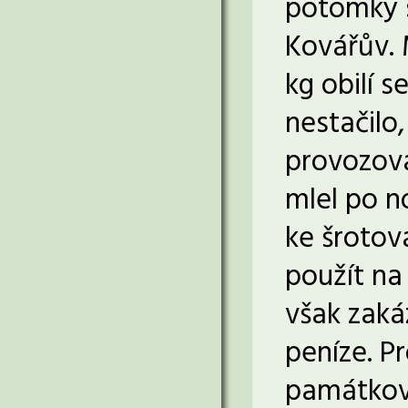
potomky s
Kovářův. 
kg obilí s
nestačilo
provozova
mlel po no
ke šrotov
použít na
však zaká
peníze. P
památkové