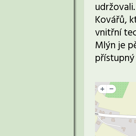
udržovali
Kovářů, k
vnitřní t
Mlýn je p
přístupný
+