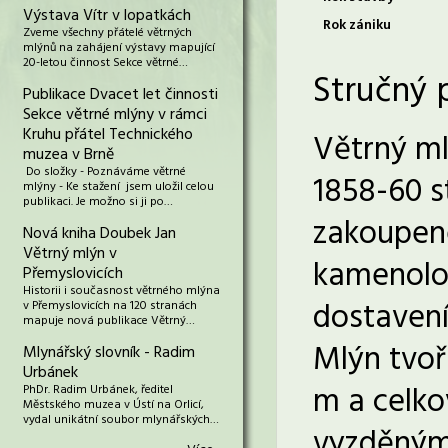
Výstava Vítr v lopatkách
Rok zániku
Zveme všechny přátelé větrných
mlýnů na zahájení výstavy mapující
20-letou činnost Sekce větrné…
Stručný 
Publikace Dvacet let činnosti
Sekce větrné mlýny v rámci
Kruhu přátel Technického
Větrný ml
muzea v Brně
Do složky - Poznáváme větrné
1858-60 s
mlýny - Ke stažení jsem uložil celou
publikaci. Je možno si ji po…
zakoupené
Nová kniha Doubek Jan
Větrný mlýn v
kamenolom
Přemyslovicích
Historii i současnost větrného mlýna
dostavení
v Přemyslovicích na 120 stranách
mapuje nová publikace Větrný…
Mlýn tvoř
Mlynářský slovník - Radim
Urbánek
m a celko
PhDr. Radim Urbánek, ředitel
Městského muzea v Ústí na Orlicí,
vydal unikátní soubor mlynářských…
vyzděnými