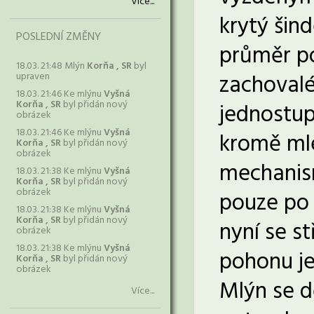
Více...
krytý šin
POSLEDNÍ ZMĚNY
průměr po
18.03. 21:48 Mlýn
Korňa , SR
byl
zachovalé
upraven
18.03. 21:46 Ke mlýnu
Vyšná
Korňa , SR
byl přidán nový
jednostu
obrázek
18.03. 21:46 Ke mlýnu
Vyšná
kromě mle
Korňa , SR
byl přidán nový
obrázek
mechanism
18.03. 21:38 Ke mlýnu
Vyšná
Korňa , SR
byl přidán nový
obrázek
pouze po 
18.03. 21:38 Ke mlýnu
Vyšná
Korňa , SR
byl přidán nový
nyní se s
obrázek
18.03. 21:38 Ke mlýnu
Vyšná
pohonu je
Korňa , SR
byl přidán nový
obrázek
Mlýn se d
Více...