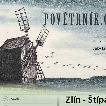
Otázky tov
•
•
Jaký kř
Zobrazit
Zlín - Ští
DOMŮ