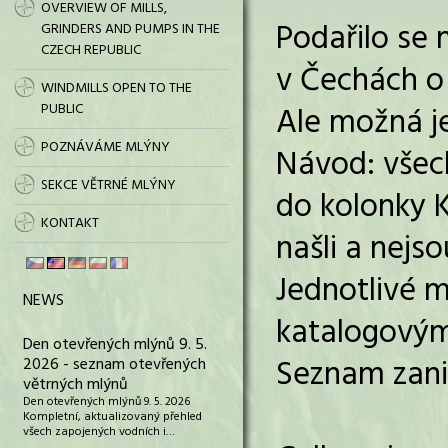
OVERVIEW OF MILLS,
Podařilo se
GRINDERS AND PUMPS IN THE
CZECH REPUBLIC
v Čechách o
WINDMILLS OPEN TO THE
PUBLIC
Ale možná je
POZNÁVÁME MLÝNY
Návod: všech
SEKCE VĚTRNÉ MLÝNY
do kolonky 
KONTAKT
našli a nejs
Jednotlivé m
NEWS
katalogovým
Den otevřených mlýnů 9. 5.
Seznam zani
2026 - seznam otevřených
větrných mlýnů
Den otevřených mlýnů 9. 5. 2026
Kompletní, aktualizovaný přehled
všech zapojených vodních i…