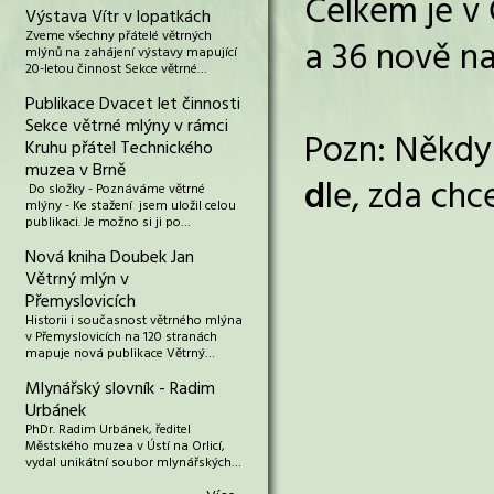
Celkem je v 
Výstava Vítr v lopatkách
Zveme všechny přátelé větrných
a 36 nově na
mlýnů na zahájení výstavy mapující
20-letou činnost Sekce větrné…
Publikace Dvacet let činnosti
Sekce větrné mlýny v rámci
Pozn: Někdy 
Kruhu přátel Technického
muzea v Brně
d
le, zda chc
Do složky - Poznáváme větrné
mlýny - Ke stažení jsem uložil celou
publikaci. Je možno si ji po…
Nová kniha Doubek Jan
Větrný mlýn v
Přemyslovicích
Historii i současnost větrného mlýna
v Přemyslovicích na 120 stranách
mapuje nová publikace Větrný…
Mlynářský slovník - Radim
Urbánek
PhDr. Radim Urbánek, ředitel
Městského muzea v Ústí na Orlicí,
vydal unikátní soubor mlynářských…