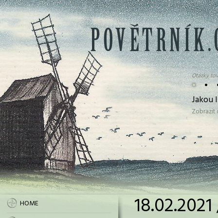
Otázky tov
•
•
Jakou 
Zobrazit
18.02.2021
HOME