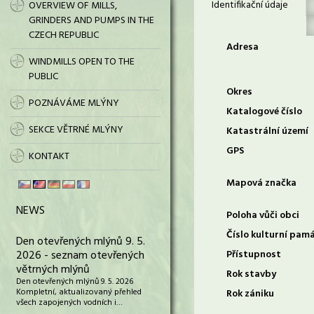
Identifikační údaje
OVERVIEW OF MILLS,
GRINDERS AND PUMPS IN THE
CZECH REPUBLIC
Adresa
WINDMILLS OPEN TO THE
PUBLIC
Okres
POZNÁVÁME MLÝNY
Katalogové číslo
SEKCE VĚTRNÉ MLÝNY
Katastrální území
GPS
KONTAKT
Mapová značka
NEWS
Poloha vůči obci
Číslo kulturní pam
Den otevřených mlýnů 9. 5.
2026 - seznam otevřených
Přístupnost
větrných mlýnů
Rok stavby
Den otevřených mlýnů 9. 5. 2026
Kompletní, aktualizovaný přehled
Rok zániku
všech zapojených vodních i…