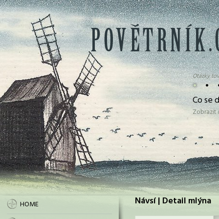
Otázky tov
•
•
Co se d
Zobrazit
Návsí | Detail mlýna
HOME