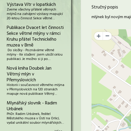
Výstava Vítr v lopatkách
Stručný popis
Zveme všechny přátelé větrných
mlýnů na zahájení výstavy mapující
mlýnek byl novým maji
20-letou činnost Sekce větrné…
Publikace Dvacet let činnosti
Sekce větrné mlýny v rámci
+
Kruhu přátel Technického
muzea v Brně
Do složky - Poznáváme větrné
mlýny - Ke stažení jsem uložil celou
publikaci. Je možno si ji po…
Nová kniha Doubek Jan
Větrný mlýn v
Přemyslovicích
Historii i současnost větrného mlýna
v Přemyslovicích na 120 stranách
mapuje nová publikace Větrný…
Mlynářský slovník - Radim
Urbánek
PhDr. Radim Urbánek, ředitel
Městského muzea v Ústí na Orlicí,
vydal unikátní soubor mlynářských…