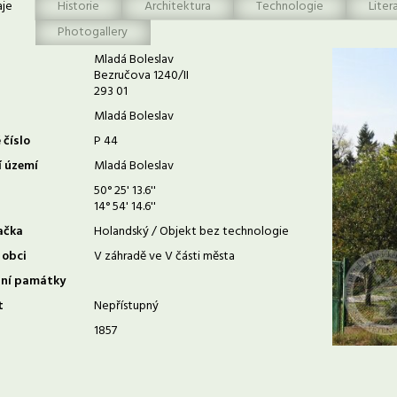
aje
Historie
Architektura
Technologie
Liter
Photogallery
Mladá Boleslav
Bezručova 1240/II
293 01
Mladá Boleslav
 číslo
P 44
í území
Mladá Boleslav
50° 25' 13.6''
14° 54' 14.6''
ačka
Holandský / Objekt bez technologie
 obci
V záhradě ve V části města
rní památky
t
Nepřístupný
1857