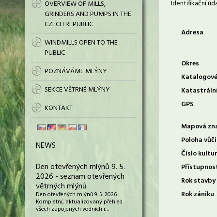
Identifikační úd
OVERVIEW OF MILLS,
GRINDERS AND PUMPS IN THE
CZECH REPUBLIC
Adresa
WINDMILLS OPEN TO THE
PUBLIC
Okres
POZNÁVÁME MLÝNY
Katalogové
SEKCE VĚTRNÉ MLÝNY
Katastráln
GPS
KONTAKT
Mapová zn
Poloha vůči
NEWS
Číslo kultu
Den otevřených mlýnů 9. 5.
Přístupnos
2026 - seznam otevřených
Rok stavby
větrných mlýnů
Rok zániku
Den otevřených mlýnů 9. 5. 2026
Kompletní, aktualizovaný přehled
všech zapojených vodních i…