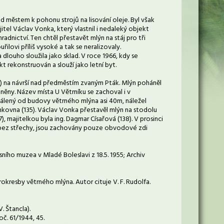
d městem k pohonu strojů na lisování oleje. Byl však
jitel Václav Vonka, který vlastnil i nedaleký objekt
adnictví. Ten chtěl přestavět mlýn na stáj pro tři
ilovi příliš vysoké a tak se neralizovaly.
dlouho sloužila jako sklad. V roce 1966, kdy se
kt rekonstruován a slouží jako letní byt.
132) na návrší nad předměstím zvaným Pták. Mlýn poháněl
traněny. Název místa U Větrníku se zachoval i v
vzdálený od budovy větrného mlýna asi 40m, náležel
kovna (135). Václav Vonka přestavěl mlýn na stodolu
37), majitelkou byla ing. Dagmar Císařová (138). V prosinci
, bez střechy, jsou zachovány pouze obvodové zdi
esního muzea v Mladé Boleslavi z 18.5. 1955; Archiv
erokresby větrného mlýna. Autor cituje V. F. Rudolfa.
. Štancla).
oč. 61/1944, 45.