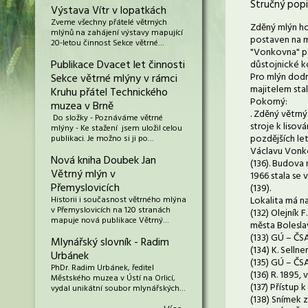
Stručný popi
Výstava Vítr v lopatkách
Zveme všechny přátelé větrných
Zděný mlýn hol
mlýnů na zahájení výstavy mapující
postaven na mí
20-letou činnost Sekce větrné…
"Vonkovna" pře
Publikace Dvacet let činnosti
důstojnické ko
Pro mlýn dodne
Sekce větrné mlýny v rámci
majitelem stal
Kruhu přátel Technického
Pokorný:
muzea v Brně
. Zděný větrný
Do složky - Poznáváme větrné
stroje k lisov
mlýny - Ke stažení jsem uložil celou
pozdějších let
publikaci. Je možno si ji po…
Václavu Vonko
Nová kniha Doubek Jan
(136). Budova 
Větrný mlýn v
1966 stala se
Přemyslovicích
(139).
Historii i současnost větrného mlýna
Lokalita má n
v Přemyslovicích na 120 stranách
(132) Olejník 
mapuje nová publikace Větrný…
města Boleslav
(133) GÚ – ČSA
Mlynářský slovník - Radim
(134) K. Selln
Urbánek
(135) GÚ – ČSA
PhDr. Radim Urbánek, ředitel
(136) R. 1895,
Městského muzea v Ústí na Orlicí,
(137) Přístup 
vydal unikátní soubor mlynářských…
(138) Snímek z