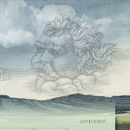
zpět
|
tisk
|
pdf