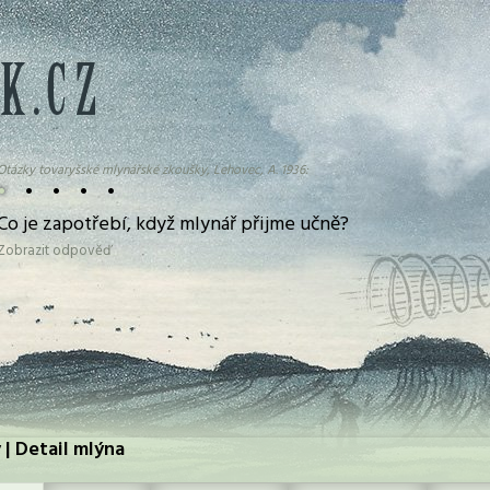
Otázky tovaryšské mlynářské zkoušky, Lehovec, A. 1936:
•
•
•
•
•
Co je zapotřebí, když mlynář přijme učně?
Zobrazit odpověď
 | Detail mlýna