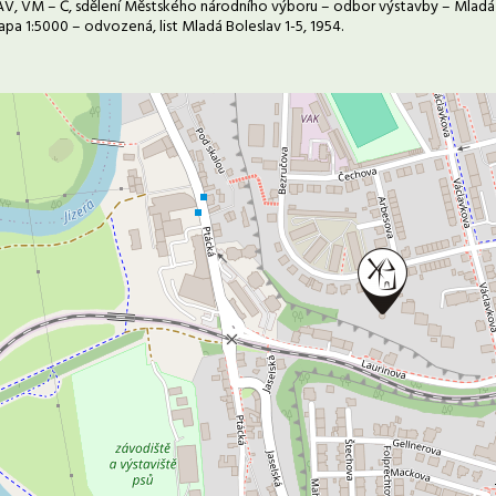
AV, VM – Č, sdělení Městského národního výboru – odbor výstavby – Mladá Bol
apa 1:5000 – odvozená, list Mladá Boleslav 1-5, 1954.