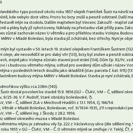
s
andského typu postavil okolo roku 1857 olejník František Šustr na návrší na
stě, kde nebylo dost větru. Proto ho brzy zrušil a perutě odstranil. Další ma
stavěl mlýn na stodolu. Dalším majitelem byl Vincenc Zakouřil - majitel zahr
ně a plány byly již vyhotoveny. Náklady na přestavbu však přišly panu Zakouř
s zůstal zachován název U větrníku a pro přilehlou stavbu Volejna. Budova 
 MěNV v Mladé Boleslavi, byla stavba již zchátralá, bez střechy. Nyní je obje
 mlýn byl vystavěn v 50. letech 19. století olejníkem Františkem Šustrem (
ání oleje, ale neosvědčil se pro slabý vítr (133), brzy byl zrušen a perutě ods
ech, stejně jako Volejna zůstalo stavení pod strání (134). Dům čp. 92/IV, 
vi i s budovou větrného mlýna; odtud pro uvedený dům užíván i název Von
mlýna v posledních letech sloužila jako skladiště (stav. parcela č. kat. 915) (1
 vlastníkem budovy mlýna MěNV v Mladé Boleslavi. Stavba je nyní zchátralá
admořskou výšku cca 238m (140).
F. Šustr dostal povolení ke stavbě 15.9. 1856 (GÚ – ČSAV, VM – Č, sdělení okr
, 9/25-36; V. F. Rudolf, Staré obrázky boleslavské, 7).
V, VM – Č, sdělení ZLA v Mnichově Hradišti z 13.1. 1954, čj. 166/54.
er, Větrák v Mladé Boleslavi, Boleslavan, roč. 9/1934-1935, 211 s reprodukcí p
V, VM – Č, sdělení ing. J. Škody z 28.2. 1956.
 viz sdělení okresního muzea v Mladé Boleslavi.
k větrnému mlýnu je zahradou vily čp. 222 z Václavkovy ulice (dle sdělení ing. V
 roku 1955 v GÚ – ČSAV, VM – Č. O větrném mlýně se zmiňuje i V. Teklý, ČT, r